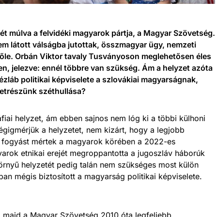
hét múlva a felvidéki magyarok pártja, a Magyar Szövetség.
nem látott válságba jutottak, összmagyar ügy, nemzeti
lőle. Orbán Viktor tavaly Tusványoson meglehetősen éles
en, jelezve: ennél többre van szükség. Ám a helyzet azóta
zláb politikai képviselete a szlovákiai magyarságnak,
zetrészünk széthullása?
iai helyzet, ám ebben sajnos nem lóg ki a többi külhoni
égigmérjük a helyzetet, nem kizárt, hogy a legjobb
i fogyást mértek a magyarok körében a 2022-es
arok etnikai erejét megroppantotta a jugoszláv háborúk
zörnyű helyzetét pedig talán nem szükséges most külön
an mégis biztosított a magyarság politikai képviselete.
 majd a Magyar Szövetség 2010 óta legfeljebb