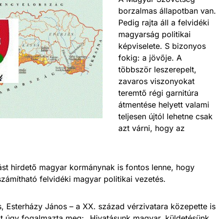
borzalmas állapotban van.
Pedig rajta áll a felvidéki
magyarság politikai
képviselete. S bizonyos
fokig: a jövője. A
többször leszerepelt,
zavaros viszonyokat
teremtő régi garnitúra
átmentése helyett valami
teljesen újtól lehetne csak
azt várni, hogy az
st hirdető magyar kormánynak is fontos lenne, hogy
számítható felvidéki magyar politikai vezetés.
us, Esterházy János – a XX. század vérzivatara közepette is
t úgy fogalmazta meg: „Hivatásunk magyar, küldetésünk