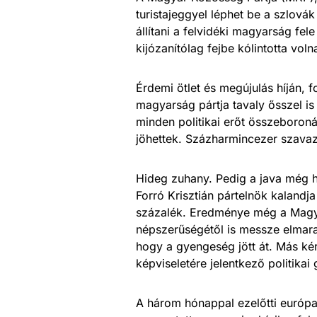
turistajeggyel léphet be a szlov
állítani a felvidéki magyarság fe
kijózanítólag fejbe kólintotta voln
Érdemi ötlet és megújulás híján, 
magyarság pártja tavaly ősszel is
minden politikai erőt összeboroná
jöhettek. Százharmincezer szava
Hideg zuhany. Pedig a java még h
Forró Krisztián pártelnök kalandj
százalék. Eredménye még a Magya
népszerűségétől is messze elmara
hogy a gyengeség jött át. Más k
képviseletére jelentkező politikai
A három hónappal ezelőtti európai