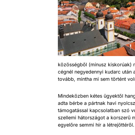
közösségből (mínusz kiskorúak) m
cégnél negyedennyi kudarc után a
tovább, mintha mi sem történt vol
Mindeközben kétes ügyektől hangos 
adta bérbe a pártnak havi nyolcs
támogatással kapcsolatban szó vo
szellemi hátországot a korszerű 
egyelőre semmi hír a létrejöttérő