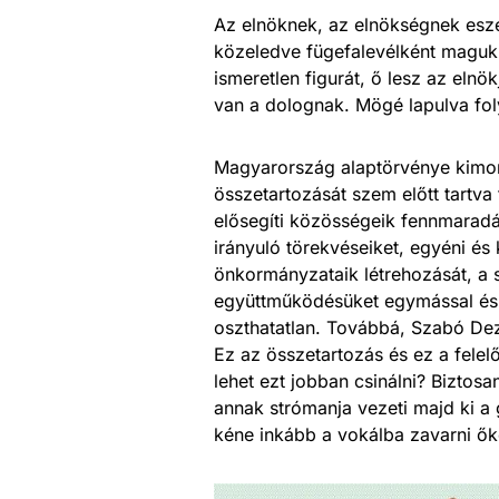
Az elnöknek, az elnökségnek esze 
közeledve fügefalevélként maguk 
ismeretlen figurát, ő lesz az elnö
van a dolognak. Mögé lapulva fol
Magyarország alaptörvénye kimo
összetartozását szem előtt tartva 
elősegíti közösségeik fennmarad
irányuló törekvéseiket, egyéni és
önkormányzataik létrehozását, a 
együttműködésüket egymással és
oszthatatlan. Továbbá, Szabó Dez
Ez az összetartozás és ez a fele
lehet ezt jobban csinálni? Biztos
annak strómanja vezeti majd ki a
kéne inkább a vokálba zavarni ők