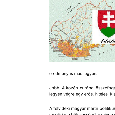
eredmény is más legyen.
Jobb. A közép-európai összefogá
legyen végre egy erős, hiteles, ki
A felvidéki magyar mártír politik
megőrizve bölcsességét – mindez