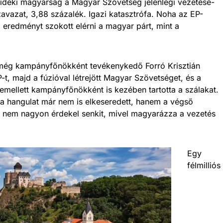
vidéki magyarság a Magyar Szövetség jelenlegi vezetésé­
avazat, 3,88 százalék. Igazi katasztrófa. Noha az EP-
redményt szokott elérni a magyar párt, mint a
 még kampányfőnökként tevékenykedő Forró Krisztián
t, majd a fúzióval létrejött Magyar Szövetséget, és a
emellett kampányfőnökként is kezében tartotta a szálakat.
y a hangulat már nem is elkeseredett, hanem a végső
ár nem nagyon érdekel senkit, mivel magyarázza a vezetés
Egy
félmilliós