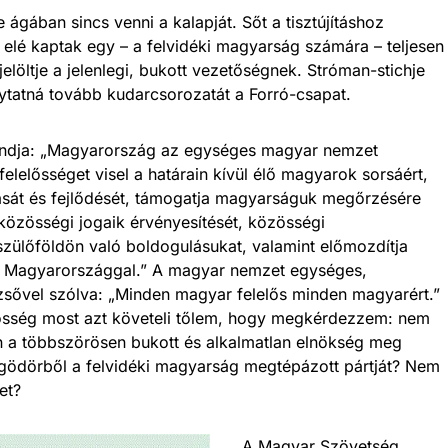
ágában sincs venni a kalapját. Sőt a tisztújításhoz
elé kaptak egy – a felvidéki magyarság számára – teljesen
kjelöltje a jelenlegi, bukott vezetőségnek. Stróman-stichje
ytatná tovább kudarcsorozatát a Forró-csapat.
ndja: „Magyarország az egységes magyar nemzet
felelősséget visel a határain kívül élő magyarok sorsáért,
ását és fejlődését, támogatja magyarságuk megőrzésére
 közösségi jogaik érvényesítését, közösségi
szülőföldön való boldogulásukat, valamint előmozdítja
 Magyarországgal.” A magyar nemzet egységes,
sővel szólva: „Minden magyar felelős minden magyarért.”
lősség most azt követeli tőlem, hogy megkérdezzem: nem
an a többszörösen bukott és alkalmatlan elnökség meg
 gödörből a felvidéki magyarság megtépázott pártját? Nem
et?
A Magyar Szövetség