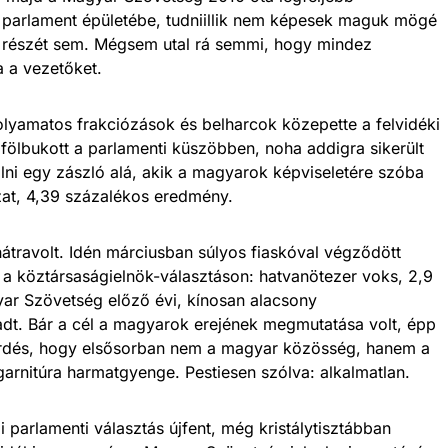
ák parlament épületébe, tudniillik nem képesek maguk mögé
le részét sem. Mégsem utal rá semmi, hogy mindez
a a vezetőket.
folyamatos frakciózások és belharcok közepette a felvidéki
 fölbukott a parlamenti küszöbben, noha addigra sikerült
lni egy zászló alá, akik a magyarok képviseletére szóba
zat, 4,39 százalékos eredmény.
átravolt. Idén márciusban súlyos fiaskóval végződött
a a köztársaságielnök-választáson: hatvanötezer voks, 2,9
r Szövetség előző évi, kínosan alacsony
dt. Bár a cél a magyarok erejének megmutatása volt, épp
érdés, hogy elsősorban nem a magyar közösség, hanem a
 garnitúra harmatgyenge. Pestiesen szólva: alkalmatlan.
 parlamenti választás újfent, még kristálytisztábban