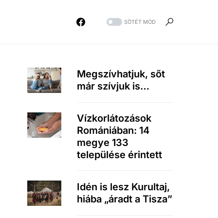
SÖTÉT MÓD
Megszívhatjuk, sőt
már szívjuk is…
Vízkorlátozások
Romániában: 14
megye 133
települése érintett
Idén is lesz Kurultaj,
hiába „áradt a Tisza”