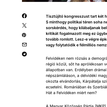
Tisztújító kongresszust tart két 
S minthogy politikai téren soha 
sorskérdés, hogy kilábaljanak be
kritikát fogalmazott meg ez ügyb
tovább romlott. Lesz-e végre épké
vagy folytatódik e félmilliós nem
Felvidéken nem rózsás a demográf
régió közül, sőt ha aprólékosan v
állapotban van. Erdélyben dráma
népszámláláson, a délvidéki magy
okozta elvándorlás, Kárpátalja s
ecsetelni. Romániában és Szerbiáb
Hát a Felvidéken miért nem?
A Magyar Közösség Pártja (MKP),