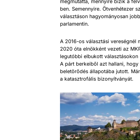
megmutatta, mennyire bízik a fel
ben. Semennyire. Ötvenhétezer sz
választáson hagyományosan jobb e
parlamentin.
A 2016-os választási vereségnél
2020 óta elnökként vezeti az MKP-
legutóbbi elbukott választásokon 
A párt berkeiből azt hallani, hog
beletörődés állapotába jutott. M
a katasztrofális bizonyítványát.