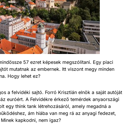
indössze 57 ezret képesek megszólítani. Egy piaci
jtót mutatnak az embernek. Itt viszont megy minden
na. Hogy lehet ez?
a felvidéki sajtó. Forró Krisztián elnök a saját autóját
záz euróért. A Felvidékre érkező temérdek anyaországi
lt egy think tank létrehozásáról, amely megadná a
működéshez, ám hiába van meg rá az anyagi fedezet,
l. Minek kapkodni, nem igaz?