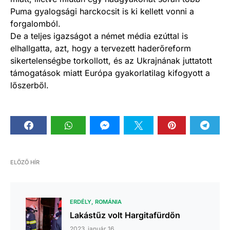
Puma gyalogsági harckocsit is ki kellett vonni a
forgalomból.
De a teljes igazságot a német média ezúttal is
elhallgatta, azt, hogy a tervezett haderőreform
sikertelenségbe torkollott, és az Ukrajnának juttatott
támogatások miatt Európa gyakorlatilag kifogyott a
lőszerből.
ELŐZŐ HÍR
ERDÉLY
ROMÁNIA
Lakástűz volt Hargitafürdőn
2023. január 16.