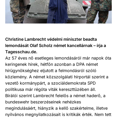
Christine Lambrecht védelmi miniszter beadta
lemondását Olaf Scholz német kancellárnak – írja a
Tagesschau.de.
Az 57 éves nő esetleges lemondásáról már napok óta
keringenek hírek, hétfőn azonban a DPA német
hírügynökséghez eljutott a felmondásról szóló
közlemény. A német közszolgálati hírportál szerint a
vezető kormánypárt, a szociáldemokrata SPD
politikusa már régóta viták kereszttüzében áll.
Bírálói szerint Lambrecht felelős a német haderő, a
bundeswehr beszerzéseinek nehézkes
megindulásáért, hiányzik a kellő szakértelme, illetve
nyilvános megnyilatkozásait is kritikák érték. Nem tett