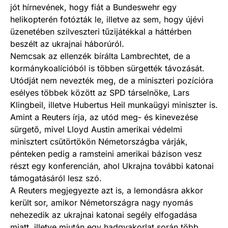
jót hírnevének, hogy fiát a Bundeswehr egy
helikopterén fotózták le, illetve az sem, hogy újévi
üzenetében szilveszteri tűzijátékkal a háttérben
beszélt az ukrajnai háborúról.
Nemcsak az ellenzék bírálta Lambrechtet, de a
kormánykoalícióból is többen sürgették távozását.
Utódját nem nevezték meg, de a miniszteri pozícióra
esélyes többek között az SPD társelnöke, Lars
Klingbeil, illetve Hubertus Heil munkaügyi miniszter is.
Amint a Reuters írja, az utód meg- és kinevezése
sürgető, mivel Lloyd Austin amerikai védelmi
minisztert csütörtökön Németországba várják,
pénteken pedig a ramsteini amerikai bázison vesz
részt egy konferencián, ahol Ukrajna további katonai
támogatásáról lesz szó.
A Reuters megjegyezte azt is, a lemondásra akkor
került sor, amikor Németországra nagy nyomás
nehezedik az ukrajnai katonai segély elfogadása
miatt, illetve miután egy hadgyakorlat során több