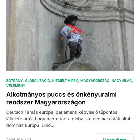
BOTRÁNY
GLOBALIZÁCIÓ
KIEMELT HÍREK
MAGYARORSZÁG
NAGYVILÁG
VÉLEMÉNY
Alkotmányos puccs és önkényuralmi
rendszer Magyarországon
Deutsch Tamás európai parlamenti képviselő tűpontos
látlelete arról, hogy merre tart a globalista neomarxisták által
dominált Európai Unió…
Megnyitom
2026. július 31.