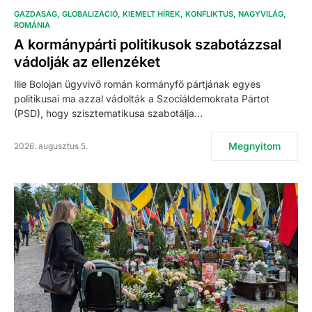
GAZDASÁG
GLOBALIZÁCIÓ
KIEMELT HÍREK
KONFLIKTUS
NAGYVILÁG
ROMÁNIA
A kormánypárti politikusok szabotázzsal
vádolják az ellenzéket
Ilie Bolojan ügyvivő román kormányfő pártjának egyes
politikusai ma azzal vádolták a Szociáldemokrata Pártot
(PSD), hogy szisztematikusa szabotálja…
Megnyitom
2026. augusztus 5.