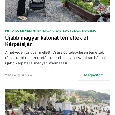
HISTÓRIA
KIEMELT HÍREK
MAGYARSÁG
NAGYVILÁG
TRAGÉDIA
Újabb magyar katonát temettek el
Kárpátalján
A hétvégén Ungvár mellett, Császlóc településen temették
római katolikus szertartás keretében az orosz–ukrán háború
újabb kárpátaljai magyar származású…
Megnyitom
2026. augusztus 4.