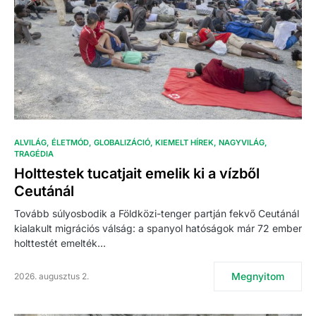
ALVILÁG
ÉLETMÓD
GLOBALIZÁCIÓ
KIEMELT HÍREK
NAGYVILÁG
TRAGÉDIA
Holttestek tucatjait emelik ki a vízből
Ceutánál
Tovább súlyosbodik a Földközi-tenger partján fekvő Ceutánál
kialakult migrációs válság: a spanyol hatóságok már 72 ember
holttestét emelték…
Megnyitom
2026. augusztus 2.