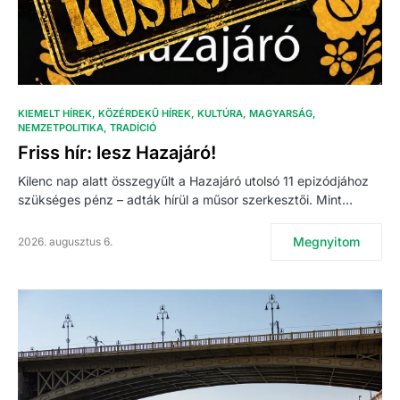
KIEMELT HÍREK
KÖZÉRDEKŰ HÍREK
KULTÚRA
MAGYARSÁG
NEMZETPOLITIKA
TRADÍCIÓ
Friss hír: lesz Hazajáró!
Kilenc nap alatt összegyűlt a Hazajáró utolsó 11 epizódjához
szükséges pénz – adták hírül a műsor szerkesztői. Mint…
Megnyitom
2026. augusztus 6.