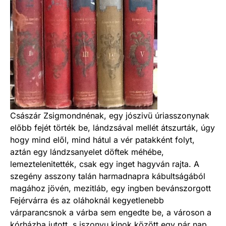
Császár Zsigmondnénak, egy jószivü úriasszonynak
előbb fejét törték be, lándzsával mellét átszurták, úgy
hogy mind elől, mind hátul a vér patakként folyt,
aztán egy lándzsanyelet döftek méhébe,
lemeztelenitették, csak egy inget hagyván rajta. A
szegény asszony talán harmadnapra kábultságából
magához jövén, mezitláb, egy ingben bevánszorgott
Fejérvárra és az oláhoknál kegyetlenebb
várparancsnok a várba sem engedte be, a városon a
kórházba jutott, s iszonyu kinok között egy pár nap