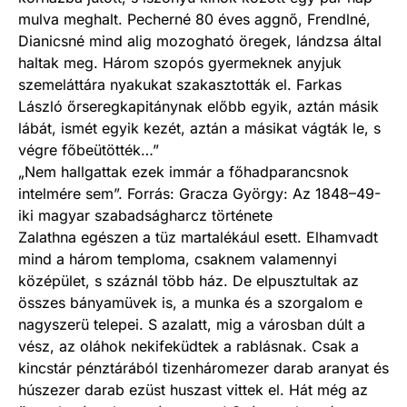
mulva meghalt. Pecherné 80 éves aggnő, Frendlné,
Dianicsné mind alig mozogható öregek, lándzsa által
haltak meg. Három szopós gyermeknek anyjuk
szemeláttára nyakukat szakasztották el. Farkas
László őrseregkapitánynak előbb egyik, aztán másik
lábát, ismét egyik kezét, aztán a másikat vágták le, s
végre főbeütötték…”
„Nem hallgattak ezek immár a főhadparancsnok
intelmére sem”. Forrás: Gracza György: Az 1848–49-
iki magyar szabadságharcz története
Zalathna egészen a tüz martalékául esett. Elhamvadt
mind a három temploma, csaknem valamennyi
középület, s száznál több ház. De elpusztultak az
összes bányamüvek is, a munka és a szorgalom e
nagyszerü telepei. S azalatt, mig a városban dúlt a
vész, az oláhok nekifeküdtek a rablásnak. Csak a
kincstár pénztárából tizenháromezer darab aranyat és
húszezer darab ezüst huszast vittek el. Hát még az