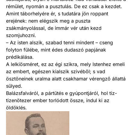
rémület, nyomán a pusztulás. De ez csak a kezdet.
Amint táborhelyére ér, s tudatára jön roppant
erejének: nem elégszik meg a puszta
zsákmányolással, de immár vér után kezd
szomjuhozni.
– Az isten alszik, szabad tenni mindent – cseng
folyton fülébe, mint édes dudaszó papjának
prédikálása.
A lelkiösméret, ez az égi szikra, mely Istenhez emeli
az embert, egészen kialszik szivéből; s vad
ösztöneinek uralma alatt csakhamar vérengző állattá
sülyed.
Balázsfalváról, a pártütés e gyúpontjáról, hol tiz-
tizenötezer ember torlódott össze, indul ki az
öldöklés.