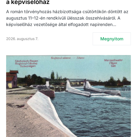
a képviselőház
A román törvényhozás házbizottsága csütörtökön döntött az
augusztus 11–12-én rendkívüli ülésszak összehívásáról. A
képviselőház vezetősége által elfogadott napirenden…
Megnyitom
2026. augusztus 7.