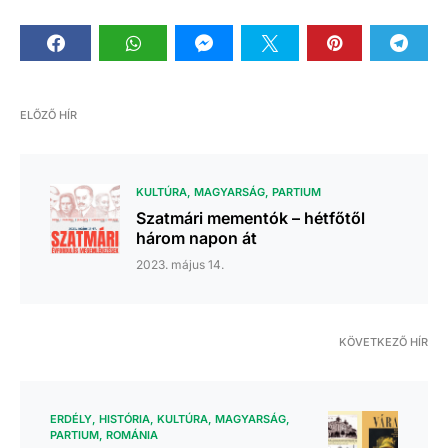
ELŐZŐ HÍR
KULTÚRA
MAGYARSÁG
PARTIUM
Szatmári mementók – hétfőtől
három napon át
2023. május 14.
KÖVETKEZŐ HÍR
ERDÉLY
HISTÓRIA
KULTÚRA
MAGYARSÁG
PARTIUM
ROMÁNIA