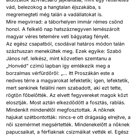
vád, belezokog a hangtalan éjszakába, s
megremegteti még talán a vadállatokat is.
Mire megvirrad: a táborhelyen immár rémes csönd
honol. A felkelő nap hatszáznegyven lemészárolt
magyar véres tetemére veti bágyatag fényét.
Az egész csapatból, csodával határos módon talán
százhuszan menekültek meg. Ezek egyike: Szabó
János ref. lelkész, mint közvetlen szemtanu a
„Honvéd” czimü lapban igy emlékezik meg a
borzalmas vérfürdőről: „… Itt Proszákán este a
nedves térre a magyarokat lefektetik; igen, lefektetik,
mert senkinek felállni nem szabadott, aki ezt tette,
rögtön főbelőtték. Az elvett fegyvereket magok közt
elosztják. Most aztán elkezdődött a fosztás, rablás.
Mindenkit mindenétől megfosztottak. A nőknek
hajukat szétbontották: nincs-e ott drágaság elrejtve, a
női szemérmet megsértették. Mindenekelőtt a nőknek
papucsaikat, a férfiaknak csizmáikat vették el. Egész