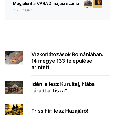
Megjelent a VÁRAD májusi száma
2023. május 15.
Vízkorlátozások Romániában:
14 megye 133 települése
érintett
Idén is lesz Kurultaj, hiába
„áradt a Tisza”
Friss hír: lesz Hazajáró!