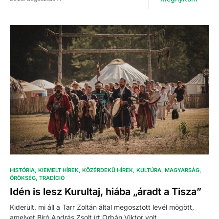
HISTÓRIA
KIEMELT HÍREK
KÖZÉRDEKŰ HÍREK
KULTÚRA
MAGYARSÁG
ÖRÖKSÉG
TRADÍCIÓ
Idén is lesz Kurultaj, hiába „áradt a Tisza”
Kiderült, mi áll a Tarr Zoltán által megosztott levél mögött,
amelyet Bíró András Zsolt írt Orbán Viktor volt…