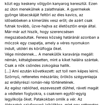
közt egy keskeny völgyön kanyarog keresztül. Ezen
az úton menekülnek a zalathnaiak. A gyermekek
gyönge lábacskáját feltöri az éles kavics, az
idősebbeken a kimerülés vesz erőt; de azért csak
futnak tovább, üzve-hajtva az életösztön ereje által.
Már-már azt hiszik, hogy szerencsésen
megszabadultak. Feness község határánál azonban a
móczok egy csapatja, amely a véres nyomukon
indult, utóléri és körülfogja őket.
Vége mindennek… A menekülők karavánja megáll:
némán, kétségbeesetten, mint a kiket halálra szántak.
Csak a nők csöndes zokogása hallik.
[…] Ami ezután következett: azt toll nem képes leirni.
Szörnyü, rettenetes mészárlás; örökös szégyenlapja
az erdélyrészi román-nép történetének.
Az egész rablóhad, eszeveszett dühhel, ráveti magát
a védtelen foglyokra, s csaknem egytől-egyig
legyilkolja őket. Patakokban omlik a vér. Az
áldozatok szivfacsaró jajkiáltása, mint egy rettenetes