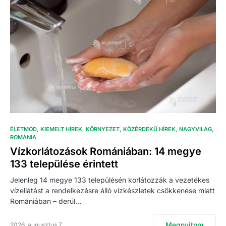
ÉLETMÓD
KIEMELT HÍREK
KÖRNYEZET
KÖZÉRDEKŰ HÍREK
NAGYVILÁG
ROMÁNIA
Vízkorlátozások Romániában: 14 megye
133 települése érintett
Jelenleg 14 megye 133 településén korlátozzák a vezetékes
vízellátást a rendelkezésre álló vízkészletek csökkenése miatt
Romániában – derül…
Megnyitom
2026. augusztus 7.