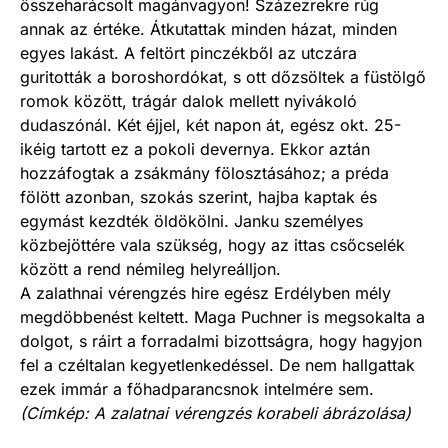
összeharácsolt magánvagyon! Százezrekre rúg
annak az értéke. Átkutattak minden házat, minden
egyes lakást. A feltört pinczékből az utczára
guritották a boroshordókat, s ott dőzsöltek a füstölgő
romok között, trágár dalok mellett nyivákoló
dudaszónál. Két éjjel, két napon át, egész okt. 25-
ikéig tartott ez a pokoli devernya. Ekkor aztán
hozzáfogtak a zsákmány fölosztásához; a préda
fölött azonban, szokás szerint, hajba kaptak és
egymást kezdték öldökölni. Janku személyes
közbejöttére vala szükség, hogy az ittas csőcselék
között a rend némileg helyreálljon.
A zalathnai vérengzés hire egész Erdélyben mély
megdöbbenést keltett. Maga Puchner is megsokalta a
dolgot, s ráirt a forradalmi bizottságra, hogy hagyjon
fel a czéltalan kegyetlenkedéssel. De nem hallgattak
ezek immár a főhadparancsnok intelmére sem.
(Címkép: A zalatnai vérengzés korabeli ábrázolása)