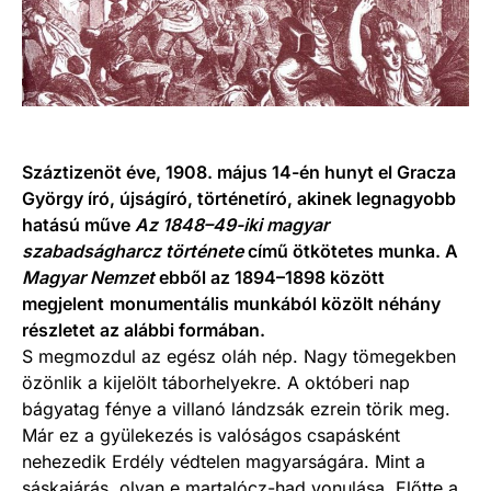
Száztizenöt éve, 1908. május 14-én hunyt el Gracza
György író, újságíró, történetíró, akinek legnagyobb
hatású műve
Az 1848–49-iki magyar
szabadságharcz története
című ötkötetes munka. A
Magyar Nemzet
ebből az 1894–1898 között
megjelent
monumentális munkából közölt néhány
részletet az alábbi formában.
S megmozdul az egész oláh nép. Nagy tömegekben
özönlik a kijelölt táborhelyekre. A októberi nap
bágyatag fénye a villanó lándzsák ezrein törik meg.
Már ez a gyülekezés is valóságos csapásként
nehezedik Erdély védtelen magyarságára. Mint a
sáskajárás, olyan e martalócz-had vonulása. Előtte a