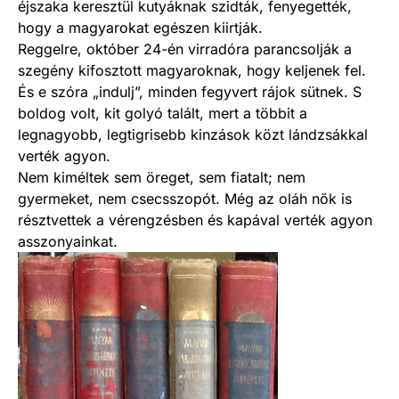
éjszaka keresztül kutyáknak szidták, fenyegették,
hogy a magyarokat egészen kiirtják.
Reggelre, október 24-én virradóra parancsolják a
szegény kifosztott magyaroknak, hogy keljenek fel.
És e szóra „indulj”, minden fegyvert rájok sütnek. S
boldog volt, kit golyó talált, mert a többit a
legnagyobb, legtigrisebb kinzások közt lándzsákkal
verték agyon.
Nem kiméltek sem öreget, sem fiatalt; nem
gyermeket, nem csecsszopót. Még az oláh nők is
résztvettek a vérengzésben és kapával verték agyon
asszonyainkat.