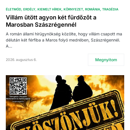
ÉLETMÓD
ERDÉLY
KIEMELT HÍREK
KÖRNYEZET
ROMÁNIA
TRAGÉDIA
Villám ütött agyon két fürdőzőt a
Marosban Szászrégennél
A román állami hírügynökség közölte, hogy villám csapott ma
délután két férfiba a Maros folyó medrében, Szászrégennél.
A…
Megnyitom
2026. augusztus 6.