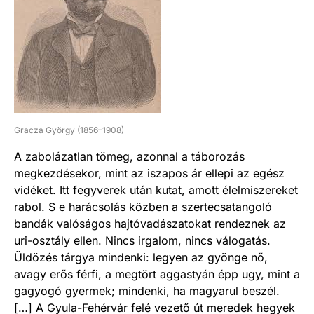
Gracza György (1856–1908)
A zabolázatlan tömeg, azonnal a táborozás
megkezdésekor, mint az iszapos ár ellepi az egész
vidéket. Itt fegyverek után kutat, amott élelmiszereket
rabol. S e harácsolás közben a szertecsatangoló
bandák valóságos hajtóvadászatokat rendeznek az
uri-osztály ellen. Nincs irgalom, nincs válogatás.
Üldözés tárgya mindenki: legyen az gyönge nő,
avagy erős férfi, a megtört aggastyán épp ugy, mint a
gagyogó gyermek; mindenki, ha magyarul beszél.
[…] A Gyula-Fehérvár felé vezető út meredek hegyek