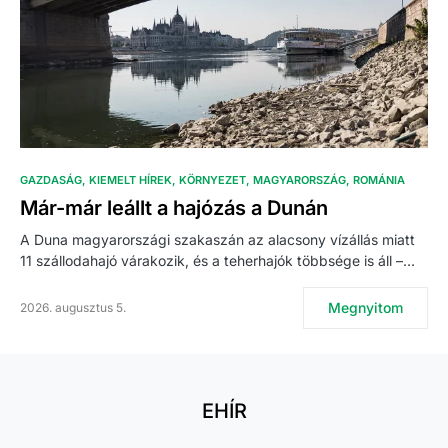
GAZDASÁG
KIEMELT HÍREK
KÖRNYEZET
MAGYARORSZÁG
ROMÁNIA
Már-már leállt a hajózás a Dunán
A Duna magyarországi szakaszán az alacsony vízállás miatt
11 szállodahajó várakozik, és a teherhajók többsége is áll –…
Megnyitom
2026. augusztus 5.
EHÍR