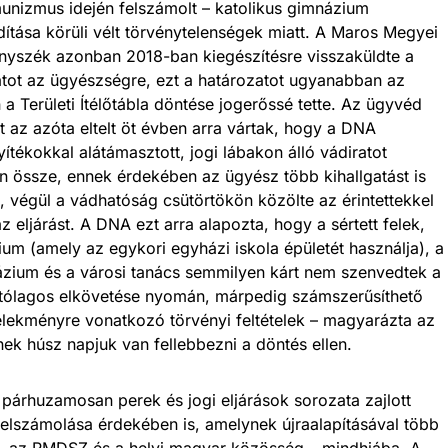
nizmus idején felszámolt – katolikus gimnázium
ndítása körüli vélt törvénytelenségek miatt. A Maros Megyei
nyszék azonban 2018-ban kiegészítésre visszaküldte a
atot az ügyészségre, ezt a határozatot ugyanabban az
 a Területi Ítélőtábla döntése jogerőssé tette. Az ügyvéd
nt az azóta eltelt öt évben arra vártak, hogy a DNA
ítékokkal alátámasztott, jogi lábakon álló vádiratot
son össze, ennek érdekében az ügyész több kihallgatást is
t, végül a vádhatóság csütörtökön közölte az érintettekkel
z eljárást. A DNA ezt arra alapozta, hogy a sértett felek,
um (amely az egykori egyházi iskola épületét használja), a
ázium és a városi tanács semmilyen kárt nem szenvedtek a
lítólagos elkövetése nyomán, márpedig számszerűsíthető
selekményre vonatkozó törvényi feltételek – magyarázta az
nek húsz napjuk van fellebbezni a döntés ellen.
l párhuzamosan perek és jogi eljárások sorozata zajlott
felszámolása érdekében is, amelynek újraalapításával több
, az RMDSZ és a helyi magyar közösség – mindhiába. A