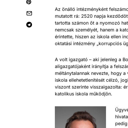
Az önálló intézményként felszámol
mutatott rá: 2520 napja kezdődöt
tartotta számon őt a nyomozó hat
nemcsak személyét, hanem a katoli
érintette, hiszen az iskola ellen 
oktatási intézmény „korrupciós ügy
A volt igazgató – aki jelenleg a 
aligazgatójaként irányítja a felszá
méltánytalannak nevezte, hogy a v
iskola ellehetetlenítését célzó, jo
viszont szerinte visszaigazolta:
katolikus iskola működjön.
Ügyvé
hivata
pedig