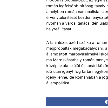
román legfelsőbb bíróság tavaly 
amelyben román nacionalista szerv
érvénytelenítését kezdeményezté
nyomán a városi tanács idén úja
helyreállítását.
A tanintézet azért szálka a romá
megpróbálták megakadályozni, a 
államosított marosvásárhelyi isko
ma Marosvásárhely román tannyel
középiskola szülői és tanári közös
idő után igényt fog tartani egykor
igény lenne, de Romániában a jogs
állampolitika.