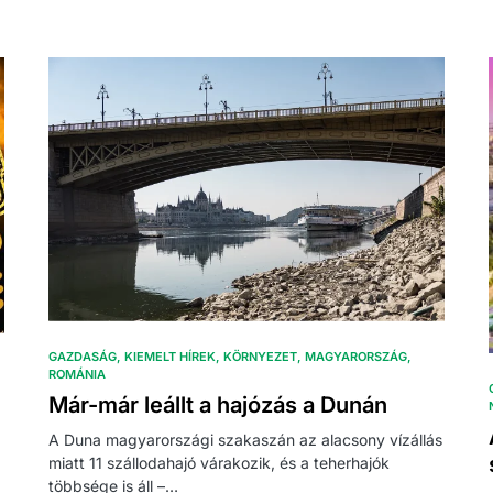
GAZDASÁG
KIEMELT HÍREK
KÖRNYEZET
MAGYARORSZÁG
ROMÁNIA
Már-már leállt a hajózás a Dunán
A Duna magyarországi szakaszán az alacsony vízállás
miatt 11 szállodahajó várakozik, és a teherhajók
többsége is áll –…