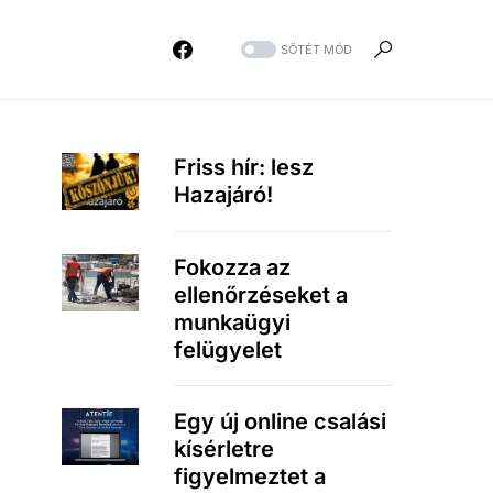
SÖTÉT MÓD
Friss hír: lesz
Hazajáró!
Fokozza az
ellenőrzéseket a
munkaügyi
felügyelet
Egy új online csalási
kísérletre
figyelmeztet a