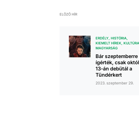
ELŐZŐ HÍR
ERDÉLY
HISTÓRIA
KIEMELT HÍREK
KULTÚR
MAGYARSÁG
Bár szeptemberre
ígérték, csak októ
13-án debütál a
Tündérkert
2023. szeptember 29.