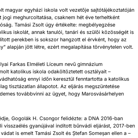
t magyar egyházi iskola volt vezetője sajtótájékoztatóján
t jogi meghurcoltatása, csaknem hét éve terheltként
óság. Tamási Zsolt úgy értékelte: megbélyegzése
kus iskolát, annak tanulói, tanári és szülői közösségét is
indított perekben is sokszor hangzott el érvként, hogy az
” alapján jött létre, ezért megalapítása törvénytelen volt.
Bolyai Farkas Elméleti Líceum nevű gimnázium
molt katolikus iskola odaköltöztetett osztályait –
ádhatóság ennyi időn keresztül fenntartotta a katolikus
gilag tisztázatlan állapotot. Az eljárás megszüntetése
 érdemes továbbvinni az ügyet, hogy Marosvásárhelyen
dje, Gogolák H. Csongor felidézte: a DNA 2016-ban
li visszaélés gyanújával indított bűnvádi eljárást, 2017-ben
 vádat is emelt Tamási Zsolt és Ștefan Someșan ellen a –