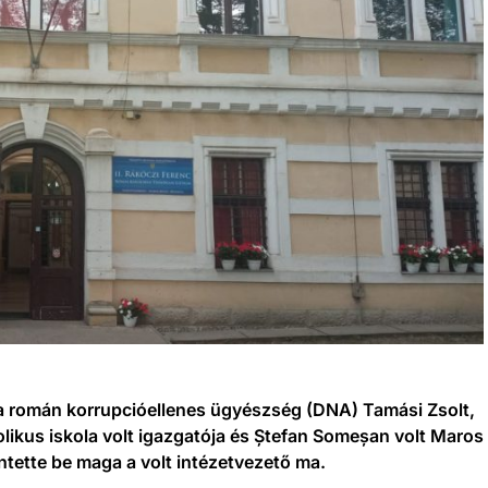
 a román korrupcióellenes ügyészség (DNA) Tamási Zsolt,
olikus iskola volt igazgatója és Ștefan Someșan volt Maros
entette be maga a volt intézetvezető ma.