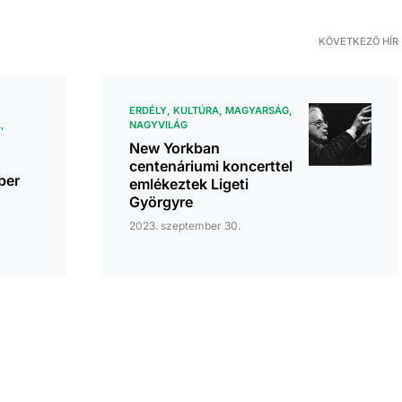
KÖVETKEZŐ HÍR
ERDÉLY
KULTÚRA
MAGYARSÁG
A
NAGYVILÁG
New Yorkban
centenáriumi koncerttel
ber
emlékeztek Ligeti
Györgyre
2023. szeptember 30.