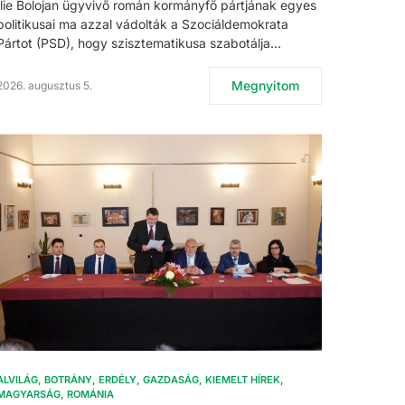
Ilie Bolojan ügyvivő román kormányfő pártjának egyes
politikusai ma azzal vádolták a Szociáldemokrata
Pártot (PSD), hogy szisztematikusa szabotálja…
Megnyitom
2026. augusztus 5.
ALVILÁG
BOTRÁNY
ERDÉLY
GAZDASÁG
KIEMELT HÍREK
MAGYARSÁG
ROMÁNIA