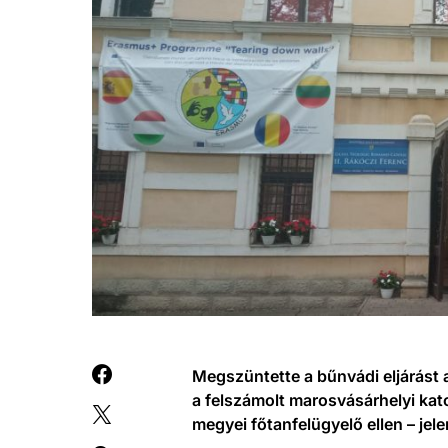
Megszüntette a bűnvádi eljárást
a felszámolt marosvásárhelyi kat
megyei főtanfelügyelő ellen – jel