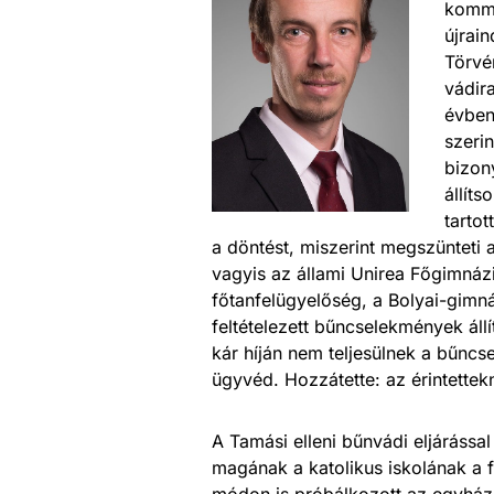
kommu
újrai
Törvé
vádir
évben
szeri
bizony
állít
tartot
a döntést, miszerint megszünteti a
vagyis az állami Unirea Főgimnázi
főtanfelügyelőség, a Bolyai-gimn
feltételezett bűncselekmények ál
kár híján nem teljesülnek a bűnc
ügyvéd. Hozzátette: az érintettek
A Tamási elleni bűnvádi eljárássa
magának a katolikus iskolának a 
módon is próbálkozott az egyház