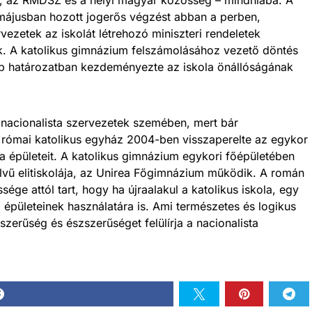
májusban hozott jogerős végzést abban a perben,
ezetek az iskolát létrehozó miniszteri rendeletek
k. A katolikus gimnázium felszámolásához vezető döntés
bb határozatban kezdeményezte az iskola önállóságának
n nacionalista szervezetek szemében, mert bár
római katolikus egyház 2004-ben visszaperelte az egykor
la épületeit. A katolikus gimnázium egykori főépületében
vű elitiskolája, az Unirea Főgimnázium működik. A román
sége attól tart, hogy ha újraalakul a katolikus iskola, egy
i épületeinek használatára is. Ami természetes és logikus
zerűség és észszerűséget felülírja a nacionalista