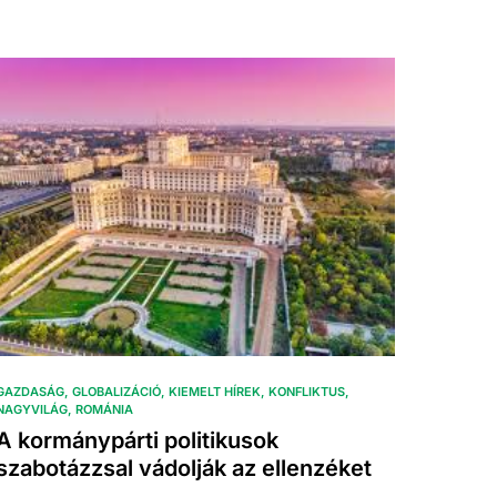
GAZDASÁG
GLOBALIZÁCIÓ
KIEMELT HÍREK
KONFLIKTUS
NAGYVILÁG
ROMÁNIA
A kormánypárti politikusok
szabotázzsal vádolják az ellenzéket