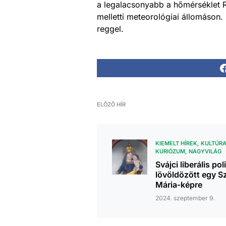
a legalacsonyabb a hőmérséklet 
melletti meteorológiai állomáson.
reggel.
ELŐZŐ HÍR
KIEMELT HÍREK
KULTÚR
KURIÓZUM
NAGYVILÁG
Svájci liberális pol
lövöldözött egy S
Mária-képre
2024. szeptember 9.