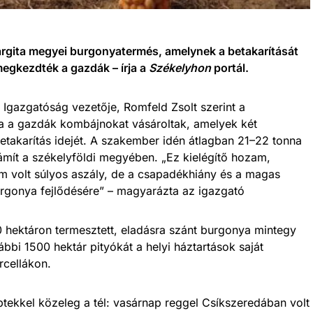
argita megyei burgonyatermés, amelynek a betakarítását
egkezdték a gazdák – írja a
Székelyhon
portál.
gazgatóság vezetője, Romfeld Zsolt szerint a
 a gazdák kombájnokat vásároltak, amelyek két
takarítás idejét. A szakember idén átlagban 21–22 tonna
ámít a székelyföldi megyében. „Ez kielégítő hozam,
Nem volt súlyos aszály, de a csapadékhiány és a magas
urgonya fejlődésére” – magyarázta az igazgató
 hektáron termesztett, eladásra szánt burgonya mintegy
ábbi 1500 hektár pityókát a helyi háztartások saját
rcellákon.
ekkel közeleg a tél: vasárnap reggel Csíkszeredában volt