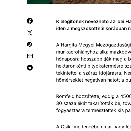
Kielégítőnek nevezhető az idei H
idén a megszokottnál korábban m
A Hargita Megyei Mezőgazdasági I
munkaerőhiányhoz alkalmazkodva
hónaposra hosszabbítják meg a be
hektáronkénti pityókatermésre sz
tekintettel a száraz időjárásra. 
hőmérséklet negatívan hatott a b
Romfeld hozzátette, eddig a 4500
30 százalékát takarították be, tov
fogyasztásra termesztettek kis pa
A Csíki-medencében már nagy lépt