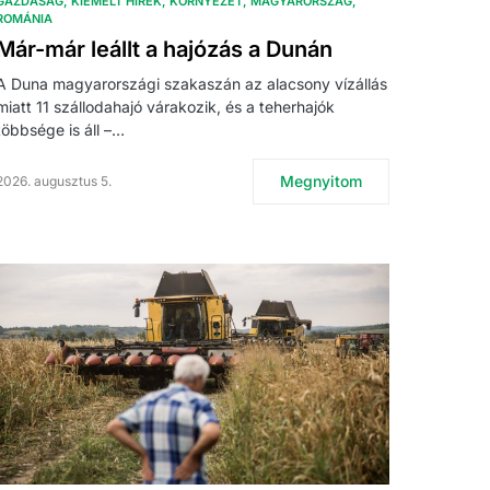
GAZDASÁG
KIEMELT HÍREK
KÖRNYEZET
MAGYARORSZÁG
ROMÁNIA
Már-már leállt a hajózás a Dunán
A Duna magyarországi szakaszán az alacsony vízállás
miatt 11 szállodahajó várakozik, és a teherhajók
többsége is áll –…
Megnyitom
2026. augusztus 5.