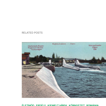
RELATED POSTS
ÉLETMÓD
ERDÉLY
KIEMELT HÍREK
KÖRNYEZET
ROMÁNIA