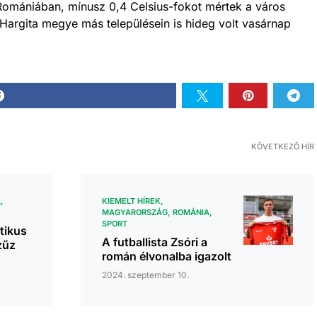
Romániában, mínusz 0,4 Celsius-fokot mértek a város
 Hargita megye más településein is hideg volt vasárnap
KÖVETKEZŐ HÍR
A
KIEMELT HÍREK
MAGYARORSZÁG
ROMÁNIA
SPORT
itikus
A futballista Zsóri a
zűz
román élvonalba igazolt
2024. szeptember 10.