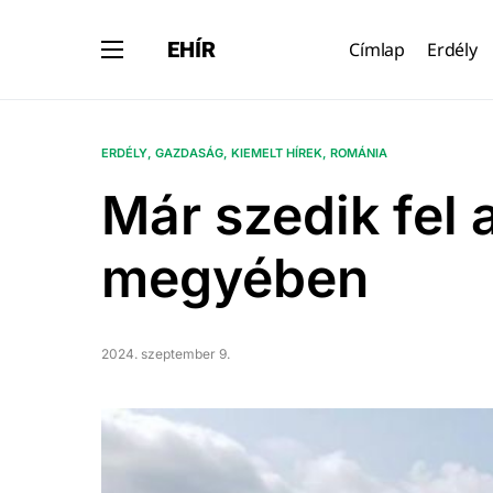
EHÍR
Címlap
Erdély
ERDÉLY
GAZDASÁG
KIEMELT HÍREK
ROMÁNIA
Már szedik fel 
megyében
2024. szeptember 9.