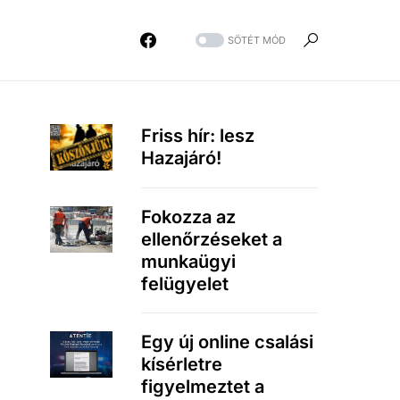
SÖTÉT MÓD
Friss hír: lesz
Hazajáró!
Fokozza az
ellenőrzéseket a
munkaügyi
felügyelet
Egy új online csalási
kísérletre
figyelmeztet a