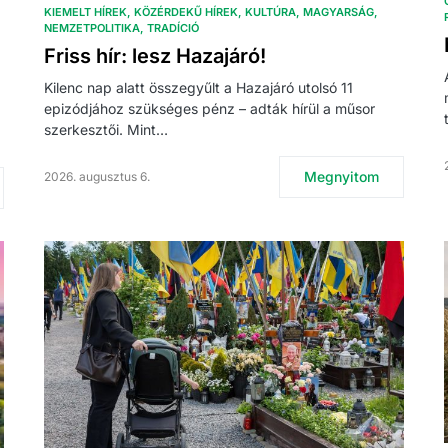
KIEMELT HÍREK
KÖZÉRDEKŰ HÍREK
KULTÚRA
MAGYARSÁG
NEMZETPOLITIKA
TRADÍCIÓ
Friss hír: lesz Hazajáró!
Kilenc nap alatt összegyűlt a Hazajáró utolsó 11
epizódjához szükséges pénz – adták hírül a műsor
szerkesztői. Mint…
Megnyitom
2026. augusztus 6.