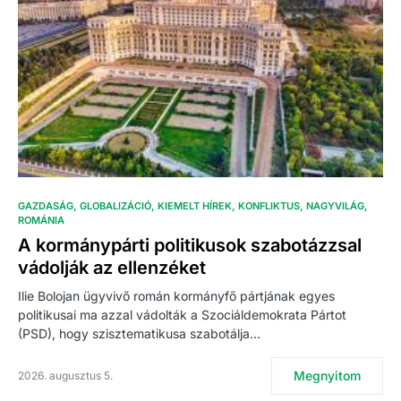
GAZDASÁG
GLOBALIZÁCIÓ
KIEMELT HÍREK
KONFLIKTUS
NAGYVILÁG
ROMÁNIA
A kormánypárti politikusok szabotázzsal
vádolják az ellenzéket
Ilie Bolojan ügyvivő román kormányfő pártjának egyes
politikusai ma azzal vádolták a Szociáldemokrata Pártot
(PSD), hogy szisztematikusa szabotálja…
Megnyitom
2026. augusztus 5.