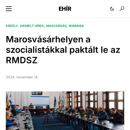
EHÍR
ERDÉLY
KIEMELT HÍREK
MAGYARSÁG
ROMÁNIA
Marosvásárhelyen a
szocialistákkal paktált le az
RMDSZ
2024. november 14.