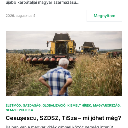
újabb kárpátaljai magyar származású…
Megnyitom
2026. augusztus 4.
ÉLETMÓD
GAZDASÁG
GLOBALIZÁCIÓ
KIEMELT HÍREK
MAGYARORSZÁG
NEMZETPOLITIKA
Ceaușescu, SZDSZ, TiSza – mi jöhet még?
Bajban van a magyar vidék címmel közölt nemrég interjút