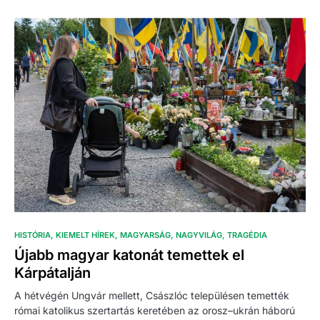
HISTÓRIA
KIEMELT HÍREK
MAGYARSÁG
NAGYVILÁG
TRAGÉDIA
Újabb magyar katonát temettek el
Kárpátalján
A hétvégén Ungvár mellett, Császlóc településen temették
római katolikus szertartás keretében az orosz–ukrán háború