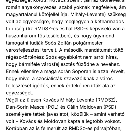
román anyakönyvezési szabályoknak megfelelve, ám
magyartalanul kötőjellel írja: Mihály-Levente) szükség
volt az egyezségre, hogy meglegyen a kétharmados
többség (tíz RMDSZ-es és hat PSD-s képviselő van a
huszonhárom fős tesületben), és hogy úgymond
támogatni tudják Soós Zoltán polgármester
városfejlesztési terveit. A második mandátumát töltő
régész-történész Soós egyébként nem arról híres,
hogy bármiféle városfejlesztés fűződne a nevéhez.
Ennek ellenére a maga során Soporan is azzal érvelt,
hogy mivel a szocialisták szavazóiknak a város
fejlesztését ígérték, ennek érdekében írták alá az
egyezséget.
Végül az ülésen Kovács Mihály-Levente (RMDSZ),
Dan-Sorin Mașca (POL) és Călin Moldovan (PSD)
személyére tettek javaslatot, közülük – amint várható
volt – Kovács és Moldovan kapta a legtöbb voksot.
Korábban az is felmerült az RMDSz-es pársajtóban,