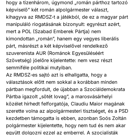
hogy a tizenhárom, úgymond „román párthoz tartozó
képviselő” két román alpolgármester választ,
kihagyva az RMDSZ-t a játékból, de ez a magyar párt
manipuláló riogatásának bizonyult: egyrészt azért,
mert a POL (Szabad Emberek Pártja) nem
kimondottan „román”, hanem egy vegyes liberális
párt, másrészt a két képviselővel rendelkező
szuverenista AUR (Románok Egyesüléséért
Szövetség) jóelőre kijelentette: nem vesz részt
semmiféle politikai mutyiban.
Az RMDSZ-es sajtó azt is elhallgatta, hogy a
választások előtt nem sokkal a korábban minden
pártban megfordult, de újabban a Szociáldemokrata
Pártba igazolt „sötét lovag”, a marosvásárhelyi
közélet hírhedt felforgatója, Claudiu Maior magának
szerette volna az alpolgármesteri tisztséget, és a PSD
kezdetben támogatta is ebben, azonban Soós Zoltán
polgármester kijelentette, hogy nem tud és nem akar
együtt dolgozni ezzel az emberrel. A szocialisták