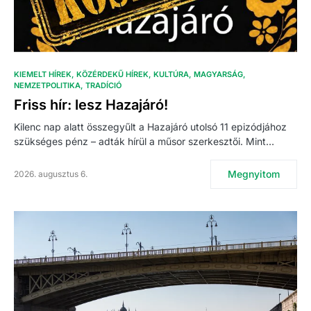
KIEMELT HÍREK
KÖZÉRDEKŰ HÍREK
KULTÚRA
MAGYARSÁG
NEMZETPOLITIKA
TRADÍCIÓ
Friss hír: lesz Hazajáró!
Kilenc nap alatt összegyűlt a Hazajáró utolsó 11 epizódjához
szükséges pénz – adták hírül a műsor szerkesztői. Mint…
Megnyitom
2026. augusztus 6.