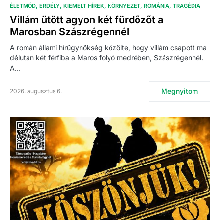
ÉLETMÓD
ERDÉLY
KIEMELT HÍREK
KÖRNYEZET
ROMÁNIA
TRAGÉDIA
Villám ütött agyon két fürdőzőt a
Marosban Szászrégennél
A román állami hírügynökség közölte, hogy villám csapott ma
délután két férfiba a Maros folyó medrében, Szászrégennél.
A…
Megnyitom
2026. augusztus 6.