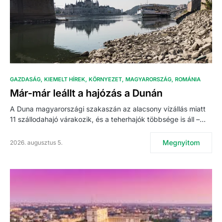
GAZDASÁG
KIEMELT HÍREK
KÖRNYEZET
MAGYARORSZÁG
ROMÁNIA
Már-már leállt a hajózás a Dunán
A Duna magyarországi szakaszán az alacsony vízállás miatt
11 szállodahajó várakozik, és a teherhajók többsége is áll –…
Megnyitom
2026. augusztus 5.