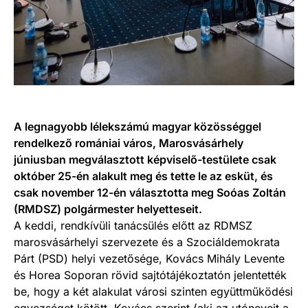
A legnagyobb lélekszámú magyar közösséggel
rendelkező romániai város, Marosvásárhely
júniusban megválasztott képviselő-testülete csak
október 25-én alakult meg és tette le az esküt, és
csak november 12-én választotta meg Soóas Zoltán
(RMDSZ) polgármester helyetteseit.
A keddi, rendkívüli tanácsülés előtt az RDMSZ
marosvásárhelyi szervezete és a Szociáldemokrata
Párt (PSD) helyi vezetősége, Kovács Mihály Levente
és Horea Soporan rövid sajtótájékoztatón jelentették
be, hogy a két alakulat városi szinten együttműködési
egyezséget kötött. Kovács szerint (aki az utóneveit a