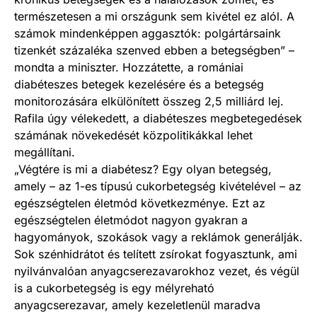
természetesen a mi országunk sem kivétel ez alól. A
számok mindenképpen aggasztók: polgártársaink
tizenkét százaléka szenved ebben a betegségben” –
mondta a miniszter. Hozzátette, a romániai
diabéteszes betegek kezelésére és a betegség
monitorozására elkülönített összeg 2,5 milliárd lej.
Rafila úgy vélekedett, a diabéteszes megbetegedések
számának növekedését közpolitikákkal lehet
megállítani.
„Végtére is mi a diabétesz? Egy olyan betegség,
amely – az 1-es típusú cukorbetegség kivételével – az
egészségtelen életmód következménye. Ezt az
egészségtelen életmódot nagyon gyakran a
hagyományok, szokások vagy a reklámok generálják.
Sok szénhidrátot és telített zsírokat fogyasztunk, ami
nyilvánvalóan anyagcserezavarokhoz vezet, és végül
is a cukorbetegség is egy mélyreható
anyagcserezavar, amely kezeletlenül maradva