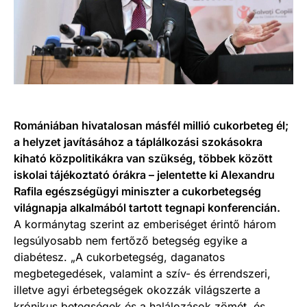
Romániában hivatalosan másfél millió cukorbeteg él;
a helyzet javításához a táplálkozási szokásokra
kiható közpolitikákra van szükség, többek között
iskolai tájékoztató órákra – jelentette ki Alexandru
Rafila egészségügyi miniszter a cukorbetegség
világnapja alkalmából tartott tegnapi konferencián.
A kormánytag szerint az emberiséget érintő három
legsúlyosabb nem fertőző betegség egyike a
diabétesz. „A cukorbetegség, daganatos
megbetegedések, valamint a szív- és érrendszeri,
illetve agyi érbetegségek okozzák világszerte a
krónikus betegségek és a halálozások zömét, és