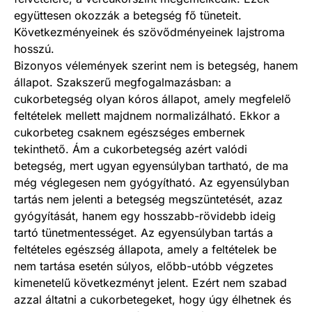
együttesen okozzák a betegség fő tüneteit.
Következményeinek és szövődményeinek lajstroma
hosszú.
Bizonyos vélemények szerint nem is betegség, hanem
állapot. Szakszerű megfogalmazásban: a
cukorbetegség olyan kóros állapot, amely megfelelő
feltételek mellett majdnem normalizálható. Ekkor a
cukorbeteg csaknem egészséges embernek
tekinthető. Ám a cukorbetegség azért valódi
betegség, mert ugyan egyensúlyban tartható, de ma
még véglegesen nem gyógyítható. Az egyensúlyban
tartás nem jelenti a betegség megszüntetését, azaz
gyógyítását, hanem egy hosszabb-rövidebb ideig
tartó tünetmentességet. Az egyensúlyban tartás a
feltételes egészség állapota, amely a feltételek be
nem tartása esetén súlyos, előbb-utóbb végzetes
kimenetelű következményt jelent. Ezért nem szabad
azzal áltatni a cukorbetegeket, hogy úgy élhetnek és