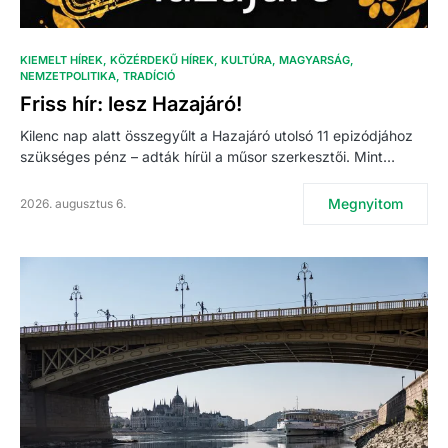
KIEMELT HÍREK
KÖZÉRDEKŰ HÍREK
KULTÚRA
MAGYARSÁG
NEMZETPOLITIKA
TRADÍCIÓ
Friss hír: lesz Hazajáró!
Kilenc nap alatt összegyűlt a Hazajáró utolsó 11 epizódjához
szükséges pénz – adták hírül a műsor szerkesztői. Mint…
Megnyitom
2026. augusztus 6.