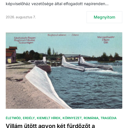
képviselőház vezetősége által elfogadott napirenden…
Megnyitom
2026. augusztus 7.
ÉLETMÓD
ERDÉLY
KIEMELT HÍREK
KÖRNYEZET
ROMÁNIA
TRAGÉDIA
Villám ütött agyon két fürdőzőt a