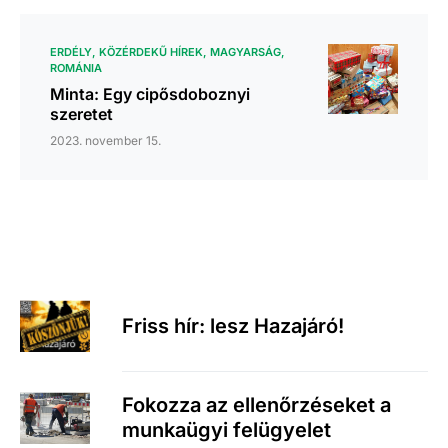
ERDÉLY
KÖZÉRDEKŰ HÍREK
MAGYARSÁG
ROMÁNIA
Minta: Egy cipősdoboznyi
szeretet
2023. november 15.
Friss hír: lesz Hazajáró!
Fokozza az ellenőrzéseket a
munkaügyi felügyelet