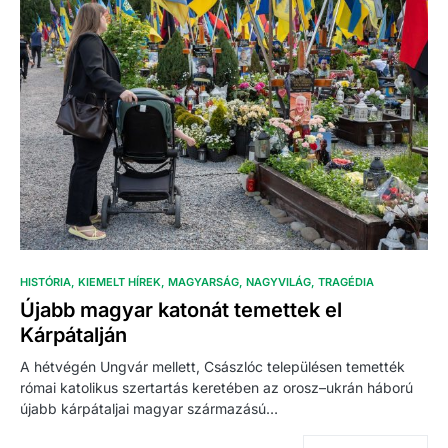
HISTÓRIA
KIEMELT HÍREK
MAGYARSÁG
NAGYVILÁG
TRAGÉDIA
Újabb magyar katonát temettek el
Kárpátalján
A hétvégén Ungvár mellett, Császlóc településen temették
római katolikus szertartás keretében az orosz–ukrán háború
újabb kárpátaljai magyar származású…