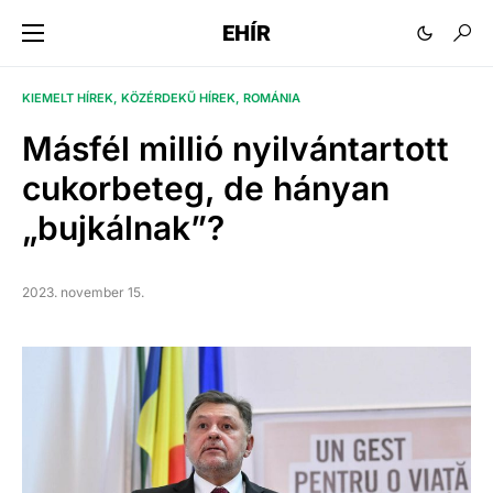
EHÍR
KIEMELT HÍREK
KÖZÉRDEKŰ HÍREK
ROMÁNIA
Másfél millió nyilvántartott
cukorbeteg, de hányan
„bujkálnak”?
2023. november 15.