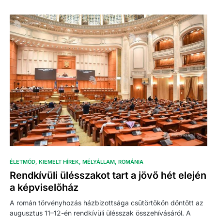
ÉLETMÓD
KIEMELT HÍREK
MÉLYÁLLAM
ROMÁNIA
Rendkívüli ülésszakot tart a jövő hét elején
a képviselőház
A román törvényhozás házbizottsága csütörtökön döntött az
augusztus 11–12-én rendkívüli ülésszak összehívásáról. A