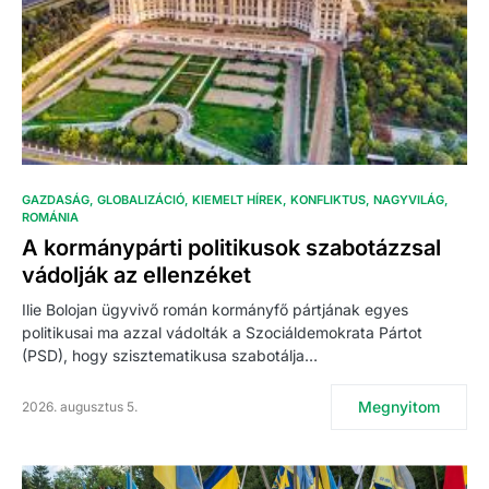
GAZDASÁG
GLOBALIZÁCIÓ
KIEMELT HÍREK
KONFLIKTUS
NAGYVILÁG
ROMÁNIA
A kormánypárti politikusok szabotázzsal
vádolják az ellenzéket
Ilie Bolojan ügyvivő román kormányfő pártjának egyes
politikusai ma azzal vádolták a Szociáldemokrata Pártot
(PSD), hogy szisztematikusa szabotálja…
Megnyitom
2026. augusztus 5.