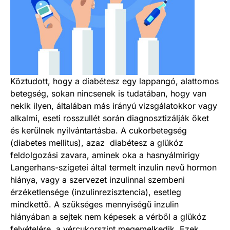
Köztudott, hogy a diabétesz egy lappangó, alattomos
betegség, sokan nincsenek is tudatában, hogy van
nekik ilyen, általában más irányú vizsgálatokkor vagy
alkalmi, eseti rosszullét során diagnosztizálják őket
és kerülnek nyilvántartásba. A cukorbetegség
(diabetes mellitus), azaz diabétesz a glükóz
feldolgozási zavara, aminek oka a hasnyálmirigy
Langerhans-szigetei által termelt inzulin nevű hormon
hiánya, vagy a szervezet inzulinnal szembeni
érzéketlensége (inzulinrezisztencia), esetleg
mindkettő. A szükséges mennyiségű inzulin
hiányában a sejtek nem képesek a vérből a glükóz
felvételére, a vércukorszint megemelkedik. Ezek