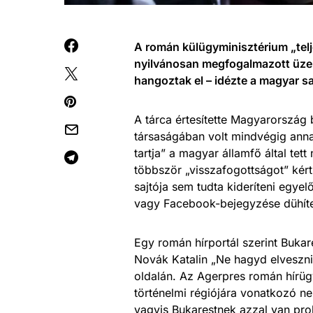
A román külügyminisztérium „telj
nyilvánosan megfogalmazott üzen
hangoztak el – idézte a magyar s
A tárca értesítette Magyarország
társaságában volt mindvégig anna
tartja” a magyar államfő által te
többször „visszafogottságot” kér
sajtója sem tudta kideríteni egye
vagy Facebook-bejegyzése dühített
Egy román hírportál szerint Bukar
Novák Katalin „Ne hagyd elveszni
oldalán. Az Agerpres román hírüg
történelmi régiójára vonatkozó n
vagyis Bukarestnek azzal van pro