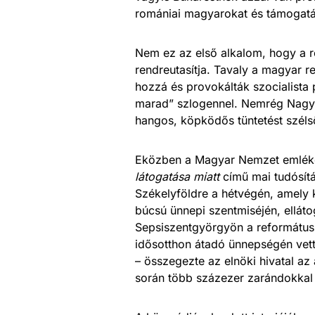
romániai magyarokat és támogatásá
Nem ez az első alkalom, hogy a r
rendreutasítja. Tavaly a magyar r
hozzá és provokálták szocialista p
marad” szlogennel. Nemrég Nagyk
hangos, köpködős tüntetést szél
Eközben a Magyar Nemzet emlék
látogatása miatt
című mai tudósítá
Székelyföldre a hétvégén, amely 
búcsú ünnepi szentmiséjén, ellát
Sepsiszentgyörgyön a református 
idősotthon átadó ünnepségén vett
– összegezte az elnöki hivatal az
során több százezer zarándokkal 