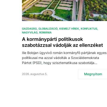
GAZDASÁG
GLOBALIZÁCIÓ
KIEMELT HÍREK
KONFLIKTUS
NAGYVILÁG
ROMÁNIA
A kormánypárti politikusok
szabotázzsal vádolják az ellenzéket
Ilie Bolojan ügyvivő román kormányfő pártjának egyes
politikusai ma azzal vádolták a Szociáldemokrata
Pártot (PSD), hogy szisztematikusa szabotálja…
Megnyitom
2026. augusztus 5.