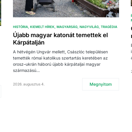
HISTÓRIA
KIEMELT HÍREK
MAGYARSÁG
NAGYVILÁG
TRAGÉDIA
Újabb magyar katonát temettek el
Kárpátalján
A hétvégén Ungvár mellett, Császlóc településen
temették római katolikus szertartás keretében az
orosz–ukrán háború újabb kárpátaljai magyar
származású…
Megnyitom
2026. augusztus 4.