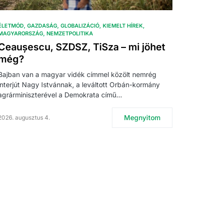
ÉLETMÓD
GAZDASÁG
GLOBALIZÁCIÓ
KIEMELT HÍREK
MAGYARORSZÁG
NEMZETPOLITIKA
Ceaușescu, SZDSZ, TiSza – mi jöhet
még?
Bajban van a magyar vidék címmel közölt nemrég
interjút Nagy Istvánnak, a leváltott Orbán-kormány
agrárminiszterével a Demokrata című…
Megnyitom
2026. augusztus 4.