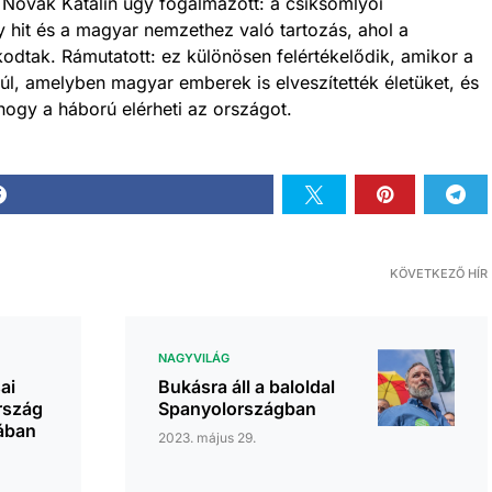
 Novák Katalin úgy fogalmazott: a csíksomlyói
 hit és a magyar nemzethez való tartozás, ahol a
dtak. Rámutatott: ez különösen felértékelődik, amikor a
, amelyben magyar emberek is elveszítették életüket, és
 hogy a háború elérheti az országot.
KÖVETKEZŐ HÍR
NAGYVILÁG
ai
Bukásra áll a baloldal
rszág
Spanyolországban
nában
2023. május 29.