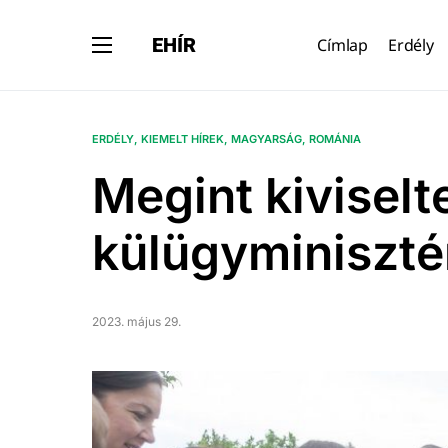
EHÍR
Címlap
Erdély
ERDÉLY
KIEMELT HÍREK
MAGYARSÁG
ROMÁNIA
Megint kivisel
külügyminiszté
2023. május 29.