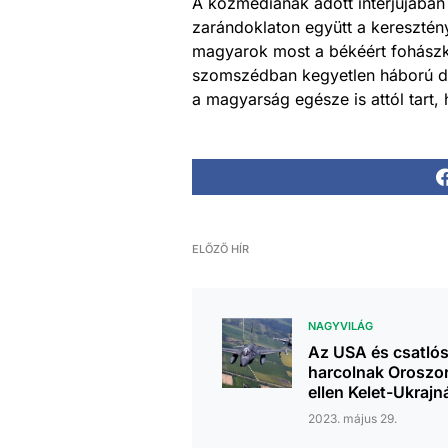
A közmédiának adott interjújában
zarándoklaton együtt a keresztény
magyarok most a békéért fohászko
szomszédban kegyetlen háború dúl
a magyarság egésze is attól tart,
ELŐZŐ HÍR
NAGYVILÁG
Az USA és csatlós
harcolnak Oroszo
ellen Kelet-Ukraj
2023. május 29.