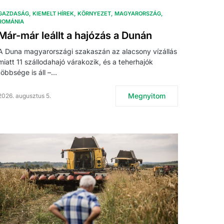
GAZDASÁG
KIEMELT HÍREK
KÖRNYEZET
MAGYARORSZÁG
ROMÁNIA
Már-már leállt a hajózás a Dunán
A Duna magyarországi szakaszán az alacsony vízállás
miatt 11 szállodahajó várakozik, és a teherhajók
többsége is áll –…
Megnyitom
2026. augusztus 5.