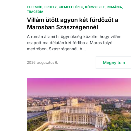
ÉLETMÓD
ERDÉLY
KIEMELT HÍREK
KÖRNYEZET
ROMÁNIA
TRAGÉDIA
Villám ütött agyon két fürdőzőt a
Marosban Szászrégennél
A román állami hírügynökség közölte, hogy villám
csapott ma délután két férfiba a Maros folyó
medrében, Szászrégennél. A…
Megnyitom
2026. augusztus 6.