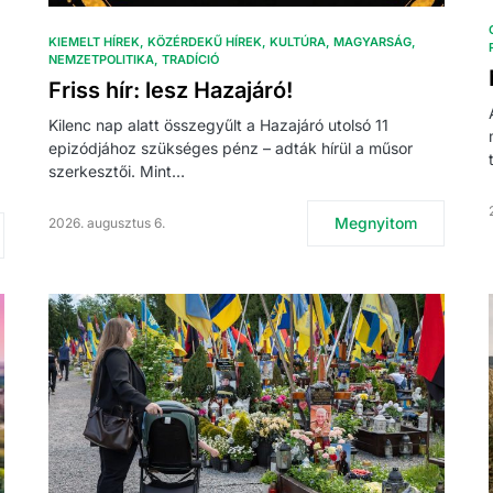
KIEMELT HÍREK
KÖZÉRDEKŰ HÍREK
KULTÚRA
MAGYARSÁG
NEMZETPOLITIKA
TRADÍCIÓ
Friss hír: lesz Hazajáró!
Kilenc nap alatt összegyűlt a Hazajáró utolsó 11
epizódjához szükséges pénz – adták hírül a műsor
szerkesztői. Mint…
Megnyitom
2026. augusztus 6.