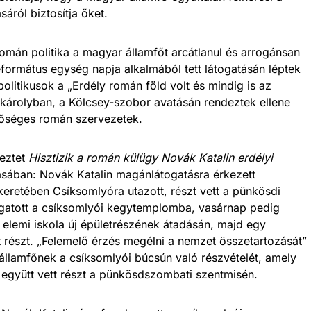
ról biztosítja őket.
omán politika a magyar államfőt arcátlanul és arrogánsan
eformátus egység napja alkalmából tett látogatásán léptek
olitikusok a „Erdély román föld volt és mindig is az
árolyban, a Kölcsey-szobor avatásán rendeztek ellene
sőséges román szervezetek.
eztet
Hisztizik a román külügy Novák Katalin erdélyi
sában: Novák Katalin magánlátogatásra érkezett
keretében Csíksomlyóra utazott, részt vett a pünkösdi
ogatott a csíksomlyói kegytemplomba, vasárnap pedig
elemi iskola új épületrészének átadásán, majd egy
 részt. „Felemelő érzés megélni a nemzet összetartozását”
 államfőnek a csíksomlyói búcsún való részvételét, amely
együtt vett részt a pünkösdszombati szentmisén.