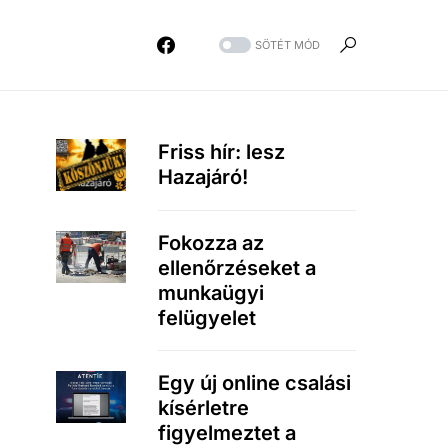
SÖTÉT MÓD
Friss hír: lesz
Hazajáró!
Fokozza az
ellenőrzéseket a
munkaügyi
felügyelet
Egy új online csalási
kísérletre
figyelmeztet a