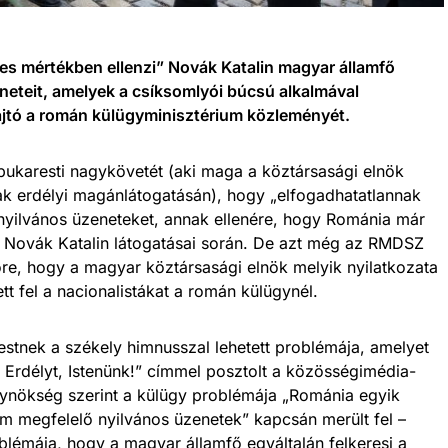
es mértékben ellenzi” Novák Katalin magyar államfő
eteit, amelyek a csíksomlyói búcsú alkalmával
ajtó a román külügyminisztérium közleményét.
 bukaresti nagykövetét (aki maga a köztársasági elnök
k erdélyi magánlátogatásán), hogy „elfogadhatatlannak
tt nyilvános üzeneteket, annak ellenére, hogy Románia már
t Novák Katalin látogatásai során. De azt még az RMDSZ
lőre, hogy a magyar köztársasági elnök melyik nyilatkozata
 fel a nacionalistákat a román külügynél.
estnek a székely himnusszal lehetett problémája, amelyet
 Erdélyt, Istenünk!” címmel posztolt a közösségimédia-
ynökség szerint a külügy problémája „Románia egyik
em megfelelő nyilvános üzenetek” kapcsán merült fel –
blémája, hogy a magyar államfő egyáltalán felkeresi a