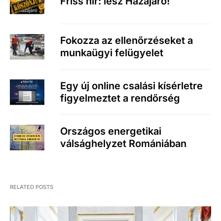
Friss hír: lesz Hazajáró!
Fokozza az ellenőrzéseket a
munkaügyi felügyelet
Egy új online csalási kísérletre
figyelmeztet a rendőrség
Országos energetikai
válsághelyzet Romániában
RELATED POSTS