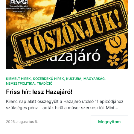
KIEMELT HÍREK
KÖZÉRDEKŰ HÍREK
KULTÚRA
MAGYARSÁG
NEMZETPOLITIKA
TRADÍCIÓ
Friss hír: lesz Hazajáró!
Kilenc nap alatt összegyűlt a Hazajáró utolsó 11 epizódjához
szükséges pénz – adták hírül a műsor szerkesztői. Mint…
Megnyitom
2026. augusztus 6.