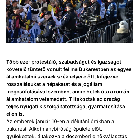
Több ezer protestáló, szabadságot és igazságot
követelő tüntető vonult fel ma Bukarestben az egyes
államhatalmi szervek székhelyei előtt, kifejezve
rosszallásukat a népakarat és a jogállam
megcsúfolásával szemben, amire hetek óta a román
államhatalom vetemedett. Tiltakoztak az ország
teljes nyugati kiszolgáltatottsága, gyarmatosítása
ellen is.
Az emberek január 10-én a délutáni órákban a
bukaresti Alkotmánybíróság épülete előtt
gyülekeztek, tiltakozva a decemberi elnökválasztás