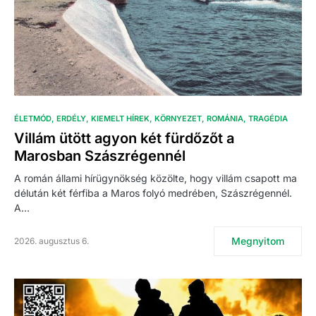
ÉLETMÓD
ERDÉLY
KIEMELT HÍREK
KÖRNYEZET
ROMÁNIA
TRAGÉDIA
Villám ütött agyon két fürdőzőt a
Marosban Szászrégennél
A román állami hírügynökség közölte, hogy villám csapott ma
délután két férfiba a Maros folyó medrében, Szászrégennél.
A…
Megnyitom
2026. augusztus 6.