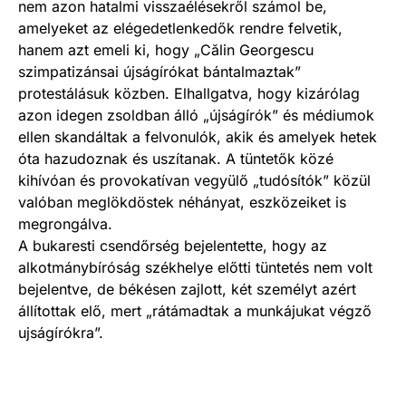
nem azon hatalmi visszaélésekről számol be,
amelyeket az elégedetlenkedők rendre felvetik,
hanem azt emeli ki, hogy „Călin Georgescu
szimpatizánsai újságírókat bántalmaztak”
protestálásuk közben. Elhallgatva, hogy kizárólag
azon idegen zsoldban álló „újságírók” és médiumok
ellen skandáltak a felvonulók, akik és amelyek hetek
óta hazudoznak és uszítanak. A tüntetők közé
kihívóan és provokatívan vegyülő „tudósítók” közül
valóban meglökdöstek néhányat, eszközeiket is
megrongálva.
A bukaresti csendőrség bejelentette, hogy az
alkotmánybíróság székhelye előtti tüntetés nem volt
bejelentve, de békésen zajlott, két személyt azért
állítottak elő, mert „rátámadtak a munkájukat végző
ujságírókra”.