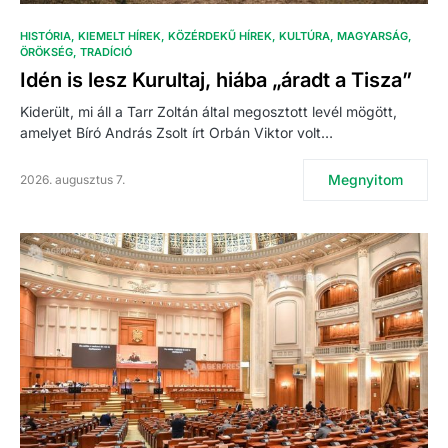
HISTÓRIA
KIEMELT HÍREK
KÖZÉRDEKŰ HÍREK
KULTÚRA
MAGYARSÁG
ÖRÖKSÉG
TRADÍCIÓ
Idén is lesz Kurultaj, hiába „áradt a Tisza”
Kiderült, mi áll a Tarr Zoltán által megosztott levél mögött,
amelyet Bíró András Zsolt írt Orbán Viktor volt…
Megnyitom
2026. augusztus 7.