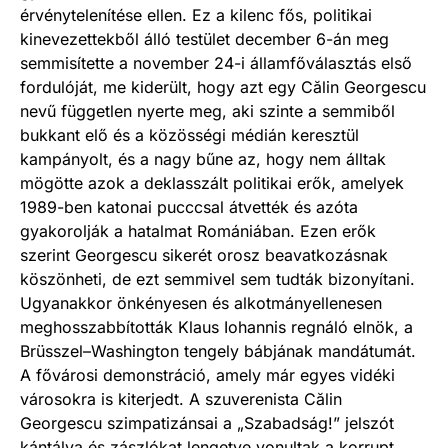
érvénytelenítése ellen. Ez a kilenc fős, politikai
kinevezettekből álló testület december 6-án meg
semmisítette a november 24-i államfőválasztás első
fordulóját, me kiderült, hogy azt egy Călin Georgescu
nevű független nyerte meg, aki szinte a semmiből
bukkant elő és a közösségi médián keresztül
kampányolt, és a nagy bűne az, hogy nem álltak
mögötte azok a deklasszált politikai erők, amelyek
1989-ben katonai pucccsal átvették és azóta
gyakorolják a hatalmat Romániában. Ezen erők
szerint Georgescu sikerét orosz beavatkozásnak
köszönheti, de ezt semmivel sem tudták bizonyítani.
Ugyanakkor önkényesen és alkotmányellenesen
meghosszabbították Klaus Iohannis regnáló elnök, a
Brüsszel–Washington tengely bábjának mandátumát.
A fővárosi demonstráció, amely már egyes vidéki
városokra is kiterjedt. A szuverenista Călin
Georgescu szimpatizánsai a „Szabadság!” jelszót
kántálva és zászlókat lengetve vonultak a korrupt