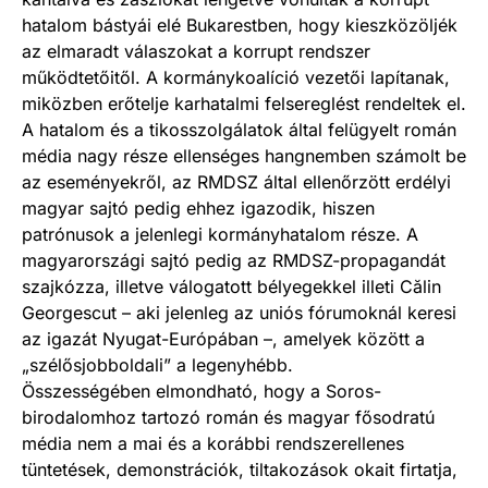
hatalom bástyái elé Bukarestben, hogy kieszközöljék
az elmaradt válaszokat a korrupt rendszer
működtetőitől. A kormánykoalíció vezetői lapítanak,
miközben erőtelje karhatalmi felsereglést rendeltek el.
A hatalom és a tikosszolgálatok által felügyelt román
média nagy része ellenséges hangnemben számolt be
az eseményekről, az RMDSZ által ellenőrzött erdélyi
magyar sajtó pedig ehhez igazodik, hiszen
patrónusok a jelenlegi kormányhatalom része. A
magyarországi sajtó pedig az RMDSZ-propagandát
szajkózza, illetve válogatott bélyegekkel illeti Călin
Georgescut – aki jelenleg az uniós fórumoknál keresi
az igazát Nyugat-Európában –, amelyek között a
„szélősjobboldali” a legenyhébb.
Összességében elmondható, hogy a Soros-
birodalomhoz tartozó román és magyar fősodratú
média nem a mai és a korábbi rendszerellenes
tüntetések, demonstrációk, tiltakozások okait firtatja,