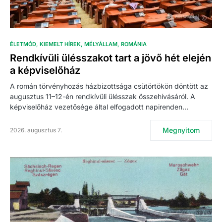
ÉLETMÓD
KIEMELT HÍREK
MÉLYÁLLAM
ROMÁNIA
Rendkívüli ülésszakot tart a jövő hét elején
a képviselőház
A román törvényhozás házbizottsága csütörtökön döntött az
augusztus 11–12-én rendkívüli ülésszak összehívásáról. A
képviselőház vezetősége által elfogadott napirenden…
Megnyitom
2026. augusztus 7.