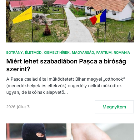
BOTRÁNY
ÉLETMÓD
KIEMELT HÍREK
MAGYARSÁG
PARTIUM
ROMÁNIA
Miért lehet szabadlábon Pașca a bíróság
szerint?
A Pașca család által működtetett Bihar megyei „otthonok”
(menedékhelyek és elfekvők) engedély nélkül működtek
ugyan, de lakóinak alapvető…
Megnyitom
2026. július 7.