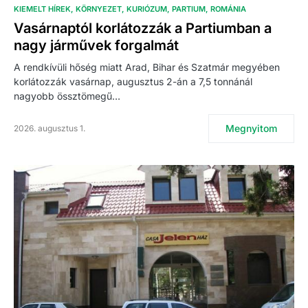
KIEMELT HÍREK
KÖRNYEZET
KURIÓZUM
PARTIUM
ROMÁNIA
Vasárnaptól korlátozzák a Partiumban a
nagy járművek forgalmát
A rendkívüli hőség miatt Arad, Bihar és Szatmár megyében
korlátozzák vasárnap, augusztus 2-án a 7,5 tonnánál
nagyobb össztömegű…
Megnyitom
2026. augusztus 1.