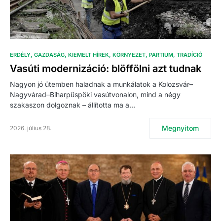
ERDÉLY
GAZDASÁG
KIEMELT HÍREK
KÖRNYEZET
PARTIUM
TRADÍCIÓ
Vasúti modernizáció: blöffölni azt tudnak
Nagyon jó ütemben haladnak a munkálatok a Kolozsvár–
Nagyvárad–Biharpüspöki vasútvonalon, mind a négy
szakaszon dolgoznak – állította ma a…
Megnyitom
2026. július 28.