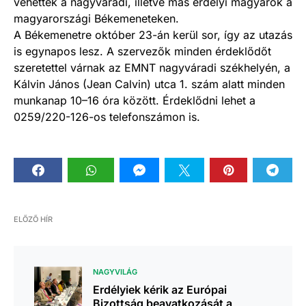
vehettek a nagyváradi, illetve más erdélyi magyarok a
magyarországi Békemeneteken.
A Békemenetre október 23-án kerül sor, így az utazás
is egynapos lesz. A szervezők minden érdeklődőt
szeretettel várnak az EMNT nagyváradi székhelyén, a
Kálvin János (Jean Calvin) utca 1. szám alatt minden
munkanap 10–16 óra között. Érdeklődni lehet a
0259/220-126-os telefonszámon is.
ELŐZŐ HÍR
NAGYVILÁG
Erdélyiek kérik az Európai
Bizottság beavatkozását a