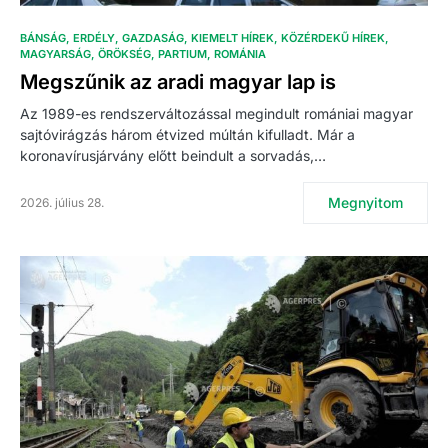
BÁNSÁG
ERDÉLY
GAZDASÁG
KIEMELT HÍREK
KÖZÉRDEKŰ HÍREK
MAGYARSÁG
ÖRÖKSÉG
PARTIUM
ROMÁNIA
Megszűnik az aradi magyar lap is
Az 1989-es rendszerváltozással megindult romániai magyar
sajtóvirágzás három étvized múltán kifulladt. Már a
koronavírusjárvány előtt beindult a sorvadás,…
Megnyitom
2026. július 28.