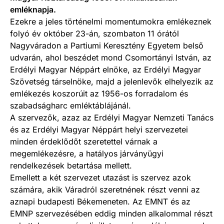
emléknapja.
Ezekre a jeles történelmi momentumokra emlékeznek
folyó év október 23-án, szombaton 11 órától
Nagyváradon a Partiumi Keresztény Egyetem belső
udvarán, ahol beszédet mond Csomortányi István, az
Erdélyi Magyar Néppárt elnöke, az Erdélyi Magyar
Szövetség társelnöke, majd a jelenlevők elhelyezik az
emlékezés koszorúit az 1956-os forradalom és
szabadságharc emléktáblájánál.
A szervezők, azaz az Erdélyi Magyar Nemzeti Tanács
és az Erdélyi Magyar Néppárt helyi szervezetei
minden érdeklődőt szeretettel várnak a
megemlékezésre, a hatályos járványügyi
rendelkezések betartása mellett.
Emellett a két szervezet utazást is szervez azok
számára, akik Váradról szeretnének részt venni az
aznapi budapesti Békemeneten. Az EMNT és az
EMNP szervezésében eddig minden alkalommal részt