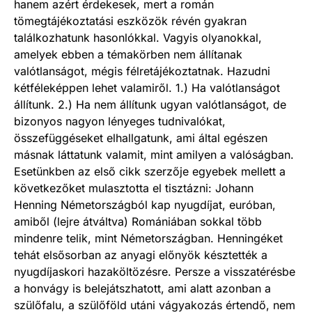
hanem azért érdekesek, mert a román
tömegtájékoztatási eszközök révén gyakran
találkozhatunk hasonlókkal. Vagyis olyanokkal,
amelyek ebben a témakörben nem állítanak
valótlanságot, mégis félretájékoztatnak. Hazudni
kétféleképpen lehet valamiről. 1.) Ha valótlanságot
állítunk. 2.) Ha nem állítunk ugyan valótlanságot, de
bizonyos nagyon lényeges tudnivalókat,
összefüggéseket elhallgatunk, ami által egészen
másnak láttatunk valamit, mint amilyen a valóságban.
Esetünkben az első cikk szerzője egyebek mellett a
következőket mulasztotta el tisztázni: Johann
Henning Németországból kap nyugdíjat, euróban,
amiből (lejre átváltva) Romániában sokkal több
mindenre telik, mint Németországban. Henningéket
tehát elsősorban az anyagi előnyök késztették a
nyugdíjaskori hazaköltözésre. Persze a visszatérésbe
a honvágy is belejátszhatott, ami alatt azonban a
szülőfalu, a szülőföld utáni vágyakozás értendő, nem