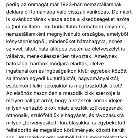
pedig az önmagát már 1923-ban nemzetállamnak
deklaráló Romániába való visszakívánkozás. De miért
is kívánkoznának vissza abba a kisebbségeket azóta
is (hol nyíltabb, hol burkoltabb formában) elnyomó,
nemzetállamként megnyilvánuló országba, amelyből
kényszerűségből, mindenüket hátrahagyva, nehéz
szívvel, tiltott határátlépés esetén az életveszélyt is
vállalva, menekülésszerűen távoztak. Amelynek
hatóságai barmok módjára eladták, illetve
ingatlanaikon és ingóságaikon kívül egyebek között
sajátosan egyedi kultúrájuktól, hagyományaiktól,
esetenként lelki békéjüktől is megfosztották őket?
Az elsőhöz hasonlóan a második cikk szerzője is
mélyen hallgat arról, hogy a szászok annak idején
milyen vérlázító okok miatt érezték szükségesnek
otthonaik, szülőföldjük elhagyását, és távozásukra
milyen „törvényesített” kirablásukkal is egybekötött
felháborító és megalázó körülmények között került
sor. Ugyanakkor egy helybeli lakos megszólaltatása