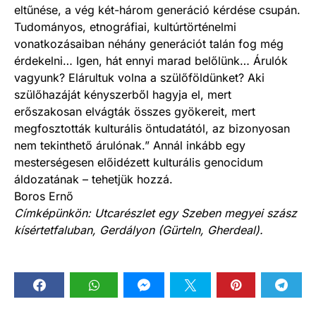
eltűnése, a vég két-három generáció kérdése csupán.
Tudományos, etnográfiai, kultúrtörténelmi
vonatkozásaiban néhány generációt talán fog még
érdekelni… Igen, hát ennyi marad belőlünk… Árulók
vagyunk? Elárultuk volna a szülőföldünket? Aki
szülőhazáját kényszerből hagyja el, mert
erőszakosan elvágták összes gyökereit, mert
megfosztották kulturális öntudatától, az bizonyosan
nem tekinthető árulónak.” Annál inkább egy
mesterségesen előidézett kulturális genocidum
áldozatának – tehetjük hozzá.
Boros Ernő
Címképünkön: Utcarészlet egy Szeben megyei szász
kísértetfaluban, Gerdályon (Gürteln, Gherdeal).