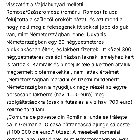
visszatért a Vajdahunyad melletti
Romosz/Szászromosz (románul Romos) faluba,
felújította a szüleitől örökölt házat, és azt mondja,
hogy neki meg a feleségének itt sokkal jobb dolguk
van, mint Németországban lenne. Ugyanis
Németországban egy 80 négyzetméteres
blokklakásban éltek, és lakbért fizettek. Itt közel 300
négyzetméteres családi házban laknak, amelyhez kert
is tartozik. Kamráik és pincéjük tele a kertben általuk
megtermelt biotermékekkel, nem látták értelmét
„Németországban maradni és fizetni mindenért”.
Németországban a nyugdíjuk nagy részét az egyre
borsosabb lakbérre (havi 1000 euró) meg
szolgáltatásokra (csak a fűtés és a víz havi 700 euró)
kellene fordítani.
„Comuna de poveste din România, unde se trăieşte
ca în Germania. O casă bătrânească ajunge să coste
şi 100 000 de euro.” (Azaz: A mesebeli romániai
község, ahol úgy élnek, mint Németországban. Egy