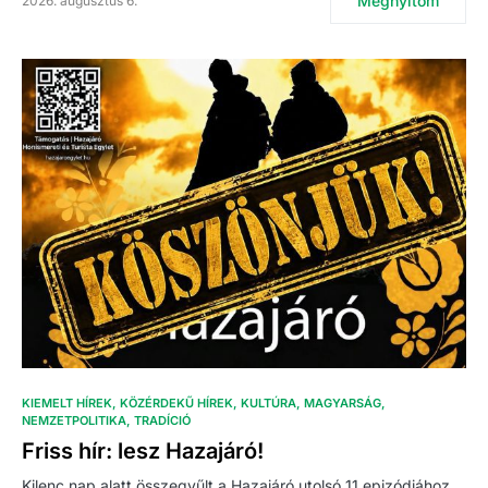
Megnyitom
2026. augusztus 6.
KIEMELT HÍREK
KÖZÉRDEKŰ HÍREK
KULTÚRA
MAGYARSÁG
NEMZETPOLITIKA
TRADÍCIÓ
Friss hír: lesz Hazajáró!
Kilenc nap alatt összegyűlt a Hazajáró utolsó 11 epizódjához