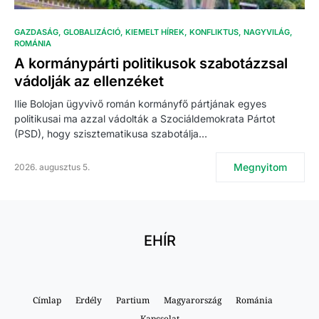
GAZDASÁG
GLOBALIZÁCIÓ
KIEMELT HÍREK
KONFLIKTUS
NAGYVILÁG
ROMÁNIA
A kormánypárti politikusok szabotázzsal
vádolják az ellenzéket
Ilie Bolojan ügyvivő román kormányfő pártjának egyes
politikusai ma azzal vádolták a Szociáldemokrata Pártot
(PSD), hogy szisztematikusa szabotálja…
Megnyitom
2026. augusztus 5.
EHÍR
Címlap
Erdély
Partium
Magyarország
Románia
Kapcsolat