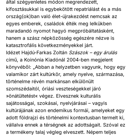
által szégyenletes módon megrendezett,
kifosztásukkal is egybekötött repatriálást és a más
ország(ok)ban való élet-újrakezdést nemcsak az
egyes emberek, családok élték meg lelkükben
maradandó nyomot hagyó megpróbáltatásként,
hanem a szász népközösség egészére nézve is
katasztrofális következményekkel járt.
Idézet Hajdú-Farkas Zoltán
Szászok – egy árulás
című, a Koinónia Kiadónál 2004-ben megjelent
könyvéből: „Abban a helyzetben vagyunk, hogy egy
valamikor zárt kultúrkör, amely nyelve, származása,
történelme révén markánsan elkülönült
szomszédaitól, óriási veszteségekkel járó
»önátültetést« végez. Elvesznek kulturális
sajátosságai, szokásai, nyelvjárásai – vagyis
kultúrájának azon endemikus formái, amelyeket egy
adott földrajzi és történelmi kontextusban termelt ki,
vállalva ennek a térségnek az adottságait. Szóval ez
a termékeny talaj végleg elveszett. Népem teljes