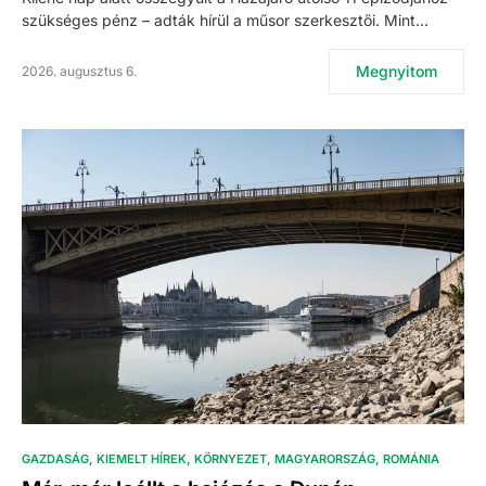
szükséges pénz – adták hírül a műsor szerkesztői. Mint…
Megnyitom
2026. augusztus 6.
GAZDASÁG
KIEMELT HÍREK
KÖRNYEZET
MAGYARORSZÁG
ROMÁNIA