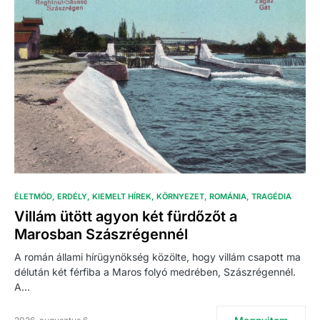
ÉLETMÓD
ERDÉLY
KIEMELT HÍREK
KÖRNYEZET
ROMÁNIA
TRAGÉDIA
Villám ütött agyon két fürdőzőt a
Marosban Szászrégennél
A román állami hírügynökség közölte, hogy villám csapott ma
délután két férfiba a Maros folyó medrében, Szászrégennél.
A…