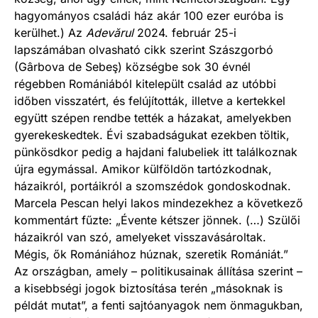
hagyományos családi ház akár 100 ezer euróba is
kerülhet.) Az
Adevărul
2024. február 25-i
lapszámában olvasható cikk szerint Szászgorbó
(Gârbova de Sebeş) községbe sok 30 évnél
régebben Romániából kitelepült család az utóbbi
időben visszatért, és felújították, illetve a kertekkel
együtt szépen rendbe tették a házakat, amelyekben
gyerekeskedtek. Évi szabadságukat ezekben töltik,
pünkösdkor pedig a hajdani falubeliek itt találkoznak
újra egymással. Amikor külföldön tartózkodnak,
házaikról, portáikról a szomszédok gondoskodnak.
Marcela Pescan helyi lakos mindezekhez a következő
kommentárt fűzte: „Évente kétszer jönnek. (…) Szülői
házaikról van szó, amelyeket visszavásároltak.
Mégis, ők Romániához húznak, szeretik Romániát.”
Az országban, amely – politikusainak állítása szerint –
a kisebbségi jogok biztosítása terén „másoknak is
példát mutat”, a fenti sajtóanyagok nem önmagukban,