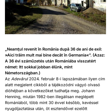
„Neam
ţ
ul revenit în România după 36 de ani de exil:
»Aici trăim mult mai bine decât în Germania«”. (Azaz:
A 36 évi száműzetés után Romániába visszatért
német: Itt sokkal jobban élünk, mint
Németországban.)
Az
Adevărul
2024. február 8-i lapszámában ilyen cím
alatt megjelent cikkből a tájékozódni vágyó olvasó
dióhéjban a következőket tudhatja meg. Johann
Henning, miután 1982-ben illegálisan meglépett
Romániából, több mint 30 évvel később, kevéssel
nyugdíjaztatása után, öt esztendővel ezelőtt