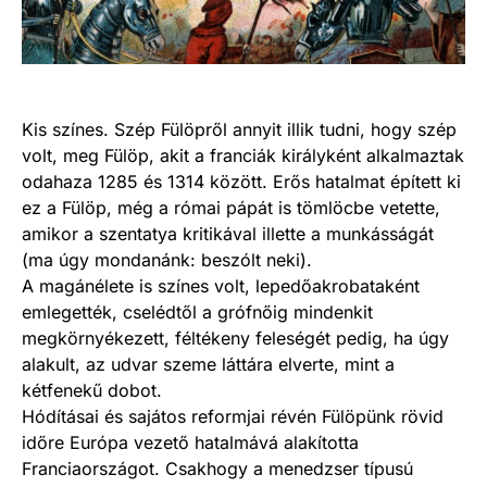
Kis színes. Szép Fülöpről annyit illik tudni, hogy szép
volt, meg Fülöp, akit a franciák királyként alkalmaztak
odahaza 1285 és 1314 között. Erős hatalmat épített ki
ez a Fülöp, még a római pápát is tömlöcbe vetette,
amikor a szentatya kritikával illette a munkásságát
(ma úgy mondanánk: beszólt neki).
A magánélete is színes volt, lepedőakrobataként
emlegették, cselédtől a grófnőig mindenkit
megkörnyékezett, féltékeny feleségét pedig, ha úgy
alakult, az udvar szeme láttára elverte, mint a
kétfenekű dobot.
Hódításai és sajátos reformjai révén Fülöpünk rövid
időre Európa vezető hatalmává alakította
Franciaországot. Csakhogy a menedzser típusú