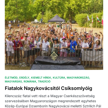
ÉLETMÓD
ERDÉLY
KIEMELT HÍREK
KULTÚRA
MAGYARORSZÁG
MAGYARSÁG
ROMÁNIA
TRADÍCIÓ
Fiatalok Nagykovácsitól Csíksomlyóig
Kilencszáz fiatal vett részt a Magyar Cserkészszövetség
szervezésében Magyarországon megrendezett egyhetes
Közép-Európai Dzsemborin Nagykovácsi melletti Sztrilich Pál