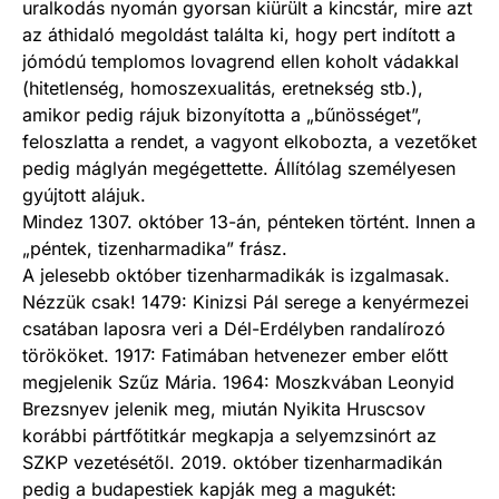
uralkodás nyomán gyorsan kiürült a kincstár, mire azt
az áthidaló megoldást találta ki, hogy pert indított a
jómódú templomos lovagrend ellen koholt vádakkal
(hitetlenség, homoszexualitás, eretnekség stb.),
amikor pedig rájuk bizonyította a „bűnösséget”,
feloszlatta a rendet, a vagyont elkobozta, a vezetőket
pedig máglyán megégettette. Állítólag személyesen
gyújtott alájuk.
Mindez 1307. október 13-án, pénteken történt. Innen a
„péntek, tizenharmadika” frász.
A jelesebb október tizenharmadikák is izgalmasak.
Nézzük csak! 1479: Kinizsi Pál serege a kenyérmezei
csatában laposra veri a Dél-Erdélyben randalírozó
törököket. 1917: Fatimában hetvenezer ember előtt
megjelenik Szűz Mária. 1964: Moszkvában Leonyid
Brezsnyev jelenik meg, miután Nyikita Hruscsov
korábbi pártfőtitkár megkapja a selyemzsinórt az
SZKP vezetésétől. 2019. október tizenharmadikán
pedig a budapestiek kapják meg a magukét: