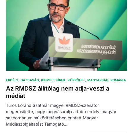
ERDÉLY
GAZDASÁG
KIEMELT HÍREK
KÖZRÖHEJ
MAGYARSÁG
ROMÁNIA
Az RMDSZ állítólag nem adja-veszi a
médiát
Turos Lóránd Szatmár megyei RMDSZ-szenátor
megerősítette, hogy megvásárolja a több erdélyi magyar
sajtóorgánum működtetésében érintett Magyar
Médiaszolgáltatást Támogató…