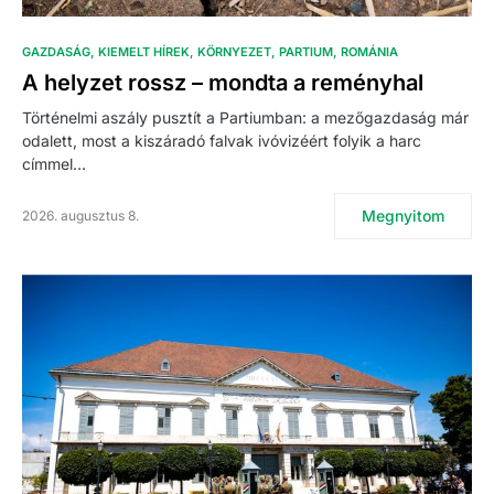
GAZDASÁG
KIEMELT HÍREK
KÖRNYEZET
PARTIUM
ROMÁNIA
A helyzet rossz – mondta a reményhal
Történelmi aszály pusztít a Partiumban: a mezőgazdaság már
odalett, most a kiszáradó falvak ivóvizéért folyik a harc
címmel…
Megnyitom
2026. augusztus 8.