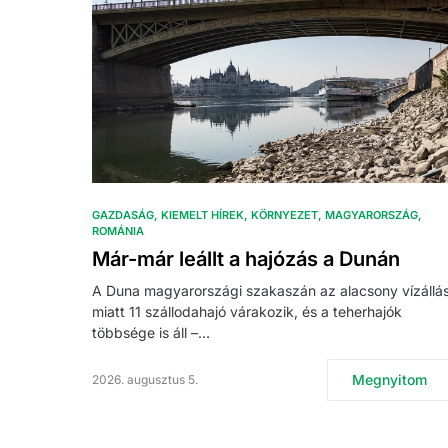
GAZDASÁG
KIEMELT HÍREK
KÖRNYEZET
MAGYARORSZÁG
ROMÁNIA
Már-már leállt a hajózás a Dunán
A Duna magyarországi szakaszán az alacsony vízállá
miatt 11 szállodahajó várakozik, és a teherhajók
többsége is áll –…
Megnyitom
2026. augusztus 5.