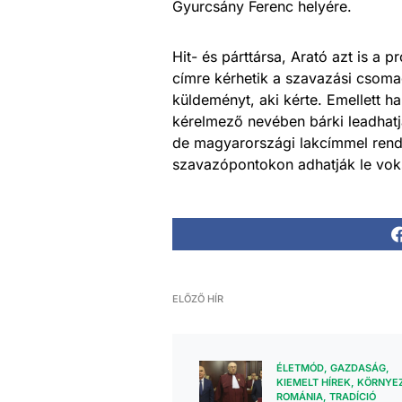
Gyurcsány Ferenc helyére.
Hit- és párttársa, Arató azt is a
címre kérhetik a szavazási csoma
küldeményt, aki kérte. Emellett 
kérelmező nevében bárki leadhatja
de magyarországi lakcímmel rende
szavazópontokon adhatják le voksa
ELŐZŐ HÍR
ÉLETMÓD
GAZDASÁG
KIEMELT HÍREK
KÖRNYE
ROMÁNIA
TRADÍCIÓ