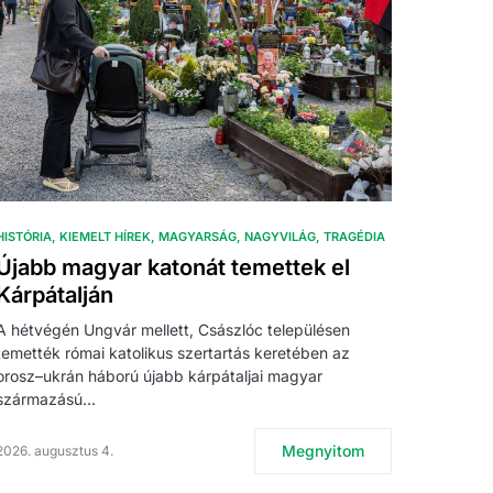
HISTÓRIA
KIEMELT HÍREK
MAGYARSÁG
NAGYVILÁG
TRAGÉDIA
Újabb magyar katonát temettek el
Kárpátalján
A hétvégén Ungvár mellett, Császlóc településen
temették római katolikus szertartás keretében az
orosz–ukrán háború újabb kárpátaljai magyar
származású…
Megnyitom
2026. augusztus 4.