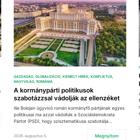
GAZDASÁG
GLOBALIZÁCIÓ
KIEMELT HÍREK
KONFLIKTUS
NAGYVILÁG
ROMÁNIA
A kormánypárti politikusok
s
szabotázzsal vádolják az ellenzéket
Ilie Bolojan ügyvivő román kormányfő pártjának egyes
politikusai ma azzal vádolták a Szociáldemokrata
Pártot (PSD), hogy szisztematikusa szabotálja…
Megnyitom
2026. augusztus 5.