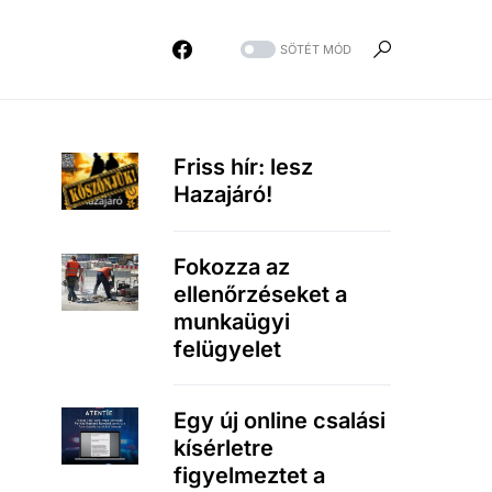
SÖTÉT MÓD
Friss hír: lesz
Hazajáró!
Fokozza az
ellenőrzéseket a
munkaügyi
felügyelet
Egy új online csalási
kísérletre
figyelmeztet a