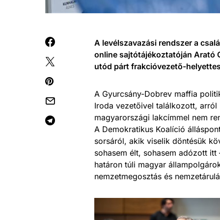
A levélszavazási rendszer a csalás
online sajtótájékoztatóján Arató
utód párt frakcióvezető-helyette
A Gyurcsány-Dobrev maffia politi
Iroda vezetőivel találkozott, arró
magyarországi lakcímmel nem rend
A Demokratikus Koalíció álláspo
sorsáról, akik viselik döntésük 
sohasem élt, sohasem adózott itt –
határon túli magyar állampolgáro
nemzetmegosztás és nemzetárulá