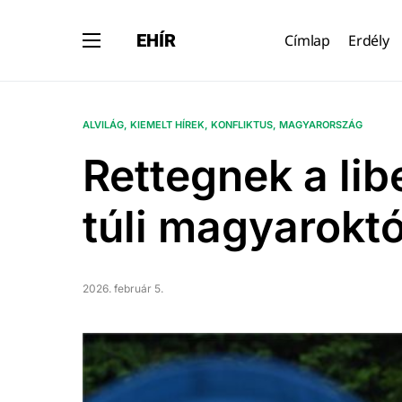
EHÍR
Címlap
Erdély
ALVILÁG
KIEMELT HÍREK
KONFLIKTUS
MAGYARORSZÁG
Rettegnek a li
túli magyaroktó
2026. február 5.