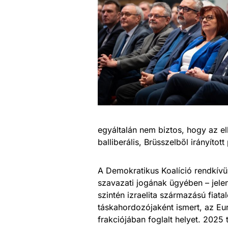
egyáltalán nem biztos, hogy az el
balliberális, Brüsszelből irányítot
A Demokratikus Koalíció rendkívü
szavazati jogának ügyében – jelen
szintén izraelita származású fia
táskahordozójaként ismert, az Eur
frakciójában foglalt helyet. 202