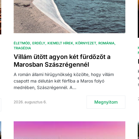
ÉLETMÓD
ERDÉLY
KIEMELT HÍREK
KÖRNYEZET
ROMÁNIA
TRAGÉDIA
Villám ütött agyon két fürdőzőt a
Marosban Szászrégennél
A román állami hírügynökség közölte, hogy villám
csapott ma délután két férfiba a Maros folyó
medrében, Szászrégennél. A…
Megnyitom
2026. augusztus 6.