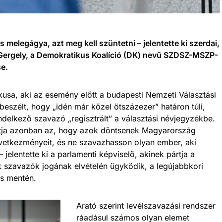
 melegágya, azt meg kell szüntetni – jelentette ki szerdai,
 Gergely, a Demokratikus Koalíció (DK) nevű SZDSZ-MSZP-
se.
kusa, aki az esemény előtt a budapesti Nemzeti Választási
l beszélt, hogy „idén már közel ötszázezer” határon túli,
elkező szavazó „regisztrált” a választási névjegyzékbe.
ntja azonban az, hogy azok döntsenek Magyarország
következményeit, és ne szavazhasson olyan ember, aki
 jelentette ki a parlamenti képviselő, akinek pártja a
k szavazók jogának elvételén ügyködik, a legújabbkori
s mentén.
Arató szerint levélszavazási rendszer
ráadásul számos olyan elemet