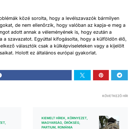
 problémák közé sorolta, hogy a levélszavazók bármilyen
gokat, de nem ellenőrzik, hogy valóban az kapja-e meg a
hangot adott annak a véleményének is, hogy ezután a
 a szavazatot. Egyúttal kifogásolta, hogy a külföldön élő,
lkező választók csak a külképviseleteken vagy a kijelölt
ikat. Holott ez általános európai gyakorlat.
KÖVETKEZŐ HÍR
KIEMELT HÍREK
KÖRNYEZET
ZET
MAGYARSÁG
ÖRÖKSÉG
PARTIUM
ROMÁNIA