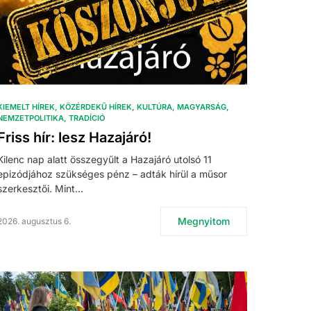
KIEMELT HÍREK
KÖZÉRDEKŰ HÍREK
KULTÚRA
MAGYARSÁG
NEMZETPOLITIKA
TRADÍCIÓ
Friss hír: lesz Hazajáró!
Kilenc nap alatt összegyűlt a Hazajáró utolsó 11
epizódjához szükséges pénz – adták hírül a műsor
szerkesztői. Mint…
Megnyitom
2026. augusztus 6.