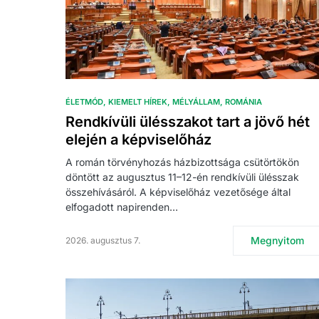
ÉLETMÓD
KIEMELT HÍREK
MÉLYÁLLAM
ROMÁNIA
Rendkívüli ülésszakot tart a jövő hét
elején a képviselőház
A román törvényhozás házbizottsága csütörtökön
döntött az augusztus 11–12-én rendkívüli ülésszak
összehívásáról. A képviselőház vezetősége által
elfogadott napirenden…
Megnyitom
2026. augusztus 7.