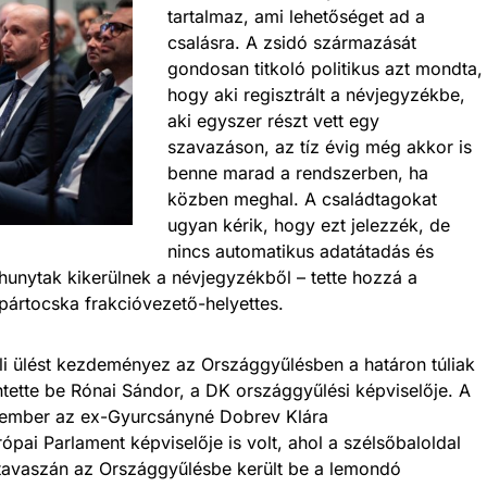
tartalmaz, ami lehetőséget ad a
csalásra. A zsidó származását
gondosan titkoló politikus azt mondta,
hogy aki regisztrált a névjegyzékbe,
aki egyszer részt vett egy
szavazáson, az tíz évig még akkor is
benne marad a rendszerben, ha
közben meghal. A családtagokat
ugyan kérik, hogy ezt jelezzék, de
nincs automatikus adatátadás és
hunytak kikerülnek a névjegyzékből – tette hozzá a
t pártocska frakcióvezető-helyettes.
li ülést kezdeményez az Országgyűlésben a határon túliak
tette be Rónai Sándor, a DK országgyűlési képviselője. A
talember az ex-Gyurcsányné Dobrev Klára
ópai Parlament képviselője is volt, ahol a szélsőbaloldal
5 tavaszán az Országgyűlésbe került be a lemondó