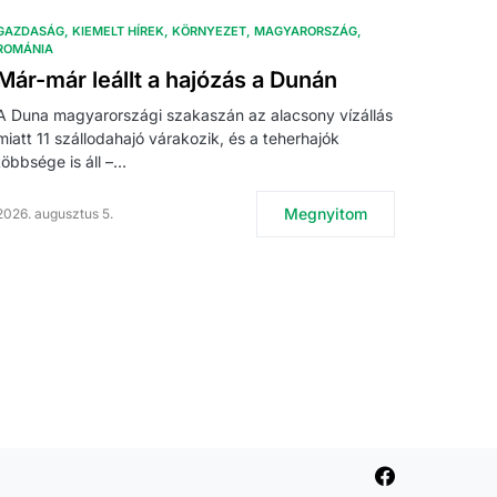
GAZDASÁG
KIEMELT HÍREK
KÖRNYEZET
MAGYARORSZÁG
ROMÁNIA
Már-már leállt a hajózás a Dunán
A Duna magyarországi szakaszán az alacsony vízállás
miatt 11 szállodahajó várakozik, és a teherhajók
többsége is áll –…
Megnyitom
2026. augusztus 5.