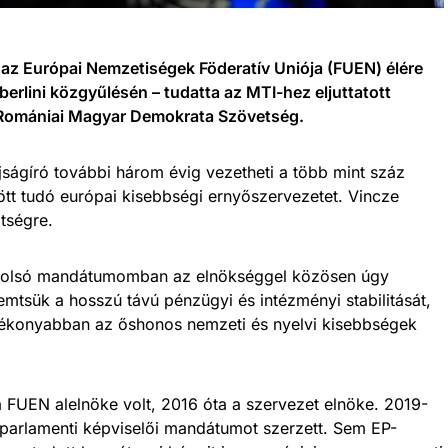
 az Európai Nemzetiségek Föderatív Uniója (FUEN) élére
erlini közgyűlésén – tudatta az MTI-hez eljuttatott
ő Romániai Magyar Demokrata Szövetség.
jságíró további három évig vezetheti a több mint száz
ött tudó európai kisebbségi ernyőszervezetet. Vincze
ztségre.
utolsó mandátumomban az elnökséggel közösen úgy
mtsük a hosszú távú pénzügyi és intézményi stabilitását,
atékonyabban az őshonos nemzeti és nyelvi kisebbségek
 FUEN alelnöke volt, 2016 óta a szervezet elnöke. 2019-
parlamenti képviselői mandátumot szerzett. Sem EP-