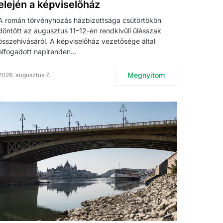
elején a képviselőház
A román törvényhozás házbizottsága csütörtökön
döntött az augusztus 11–12-én rendkívüli ülésszak
összehívásáról. A képviselőház vezetősége által
elfogadott napirenden…
Megnyitom
2026. augusztus 7.