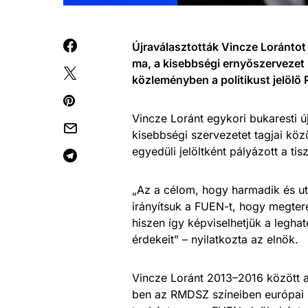
Újraválasztották Vincze Lorántot
ma, a kisebbségi ernyőszervezet b
közleményben a politikust jelöl
Vincze Loránt egykori bukaresti ú
kisebbségi szervezetet tagjai köz
egyedüli jelöltként pályázott a tis
„Az a célom, hogy harmadik és 
irányítsuk a FUEN-t, hogy megtere
hiszen így képviselhetjük a legh
érdekeit” – nyilatkozta az elnök.
Vincze Loránt 2013–2016 között a
ben az RMDSZ színeiben európai 