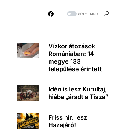
SÖTÉT MÓD
Vízkorlátozások
Romániában: 14
megye 133
települése érintett
Idén is lesz Kurultaj,
hiába „áradt a Tisza”
Friss hír: lesz
Hazajáró!