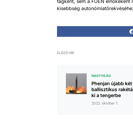
tagként, sem a FUEN elnökeként n
kisebbség autonómiatörekvéséhez
ELŐZŐ HÍR
NAGYVILÁG
Phenjan újabb két
ballisztikus rakétát
ki a tengerbe
2022. október 1.