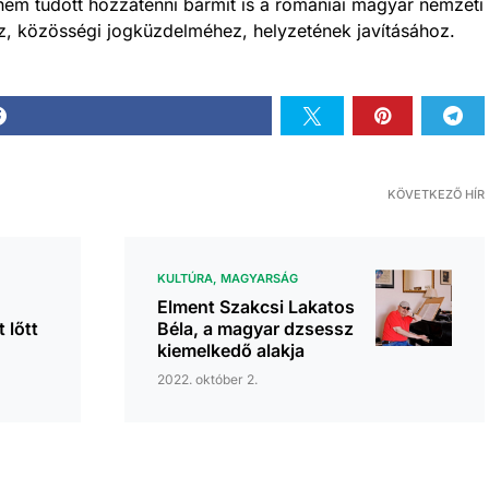
em tudott hozzátenni bármit is a romániai magyar nemzeti
, közösségi jogküzdelméhez, helyzetének javításához.
KÖVETKEZŐ HÍR
KULTÚRA
MAGYARSÁG
Elment Szakcsi Lakatos
 lőtt
Béla, a magyar dzsessz
kiemelkedő alakja
2022. október 2.