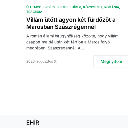
ÉLETMÓD
ERDÉLY
KIEMELT HÍREK
KÖRNYEZET
ROMÁNIA
TRAGÉDIA
Villám ütött agyon két fürdőzőt a
Marosban Szászrégennél
A román állami hírügynökség közölte, hogy villám
csapott ma délután két férfiba a Maros folyó
medrében, Szászrégennél. A…
Megnyitom
2026. augusztus 6.
EHÍR