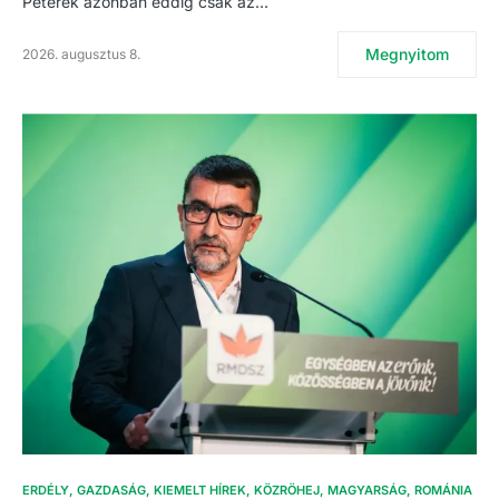
Péterék azonban eddig csak az…
Megnyitom
2026. augusztus 8.
ERDÉLY
GAZDASÁG
KIEMELT HÍREK
KÖZRÖHEJ
MAGYARSÁG
ROMÁNIA