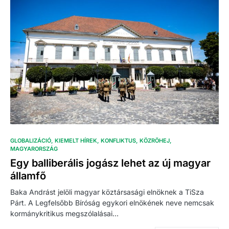
GLOBALIZÁCIÓ
KIEMELT HÍREK
KONFLIKTUS
KÖZRÖHEJ
MAGYARORSZÁG
Egy balliberális jogász lehet az új magyar
államfő
Baka Andrást jelöli magyar köztársasági elnöknek a TiSza
Párt. A Legfelsőbb Bíróság egykori elnökének neve nemcsak
kormánykritikus megszólalásai…