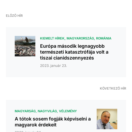
ELŐZŐ HÍR
KIEMELT HÍREK
MAGYARORSZÁG
ROMÁNIA
Európa második legnagyobb
természeti katasztrófája volt a
tiszai cianidszennyezés
2023. január 23.
KÖVETKEZŐ HÍR
MAGYARSÁG
NAGYVILÁG
VÉLEMÉNY
A tótok sosem fogják képviselni a
magyarok érdekeit