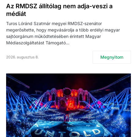
Az RMDSZ állítólag nem adja-veszi a
médiát
Turos Lóránd Szatmár megyei RMDSZ-szenátor
megerősítette, hogy megvásárolja a több erdélyi magyar
sajtóorgánum működtetésében érintett Magyar
Médiaszolgáltatást Támogató…
Megnyitom
2026. augusztus 8.