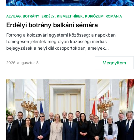
ALVILÁG
BOTRÁNY
ERDÉLY
KIEMELT HÍREK
KURIÓZUM
ROMÁNIA
Erdélyi botrány balkáni sémára
Forrong a kolozsvári egyetemi közösség: a napokban
tömegesen jelentek meg olyan közösségi médiás
bejegyzések a helyi diákcsoportokban, amelyek…
Megnyitom
2026. augusztus 8.