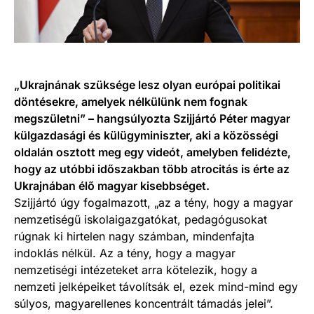
„Ukrajnának szüksége lesz olyan európai politikai
döntésekre, amelyek nélkülünk nem fognak
megszületni” – hangsúlyozta Szijjártó Péter magyar
külgazdasági és külügyminiszter, aki a közösségi
oldalán osztott meg egy videót, amelyben felidézte,
hogy az utóbbi időszakban több atrocitás is érte az
Ukrajnában élő magyar kisebbséget.
Szijjártó úgy fogalmazott, „az a tény, hogy a magyar
nemzetiségű iskolaigazgatókat, pedagógusokat
rúgnak ki hirtelen nagy számban, mindenfajta
indoklás nélkül. Az a tény, hogy a magyar
nemzetiségi intézeteket arra kötelezik, hogy a
nemzeti jelképeiket távolítsák el, ezek mind-mind egy
súlyos, magyarellenes koncentrált támadás jelei”.