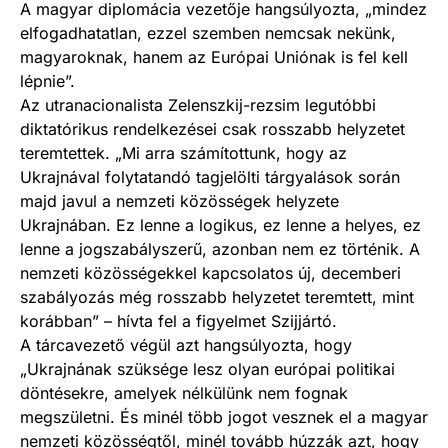
A magyar diplomácia vezetője hangsúlyozta, „mindez
elfogadhatatlan, ezzel szemben nemcsak nekünk,
magyaroknak, hanem az Európai Uniónak is fel kell
lépnie”.
Az utranacionalista Zelenszkij-rezsim legutóbbi
diktatórikus rendelkezései csak rosszabb helyzetet
teremtettek. „Mi arra számítottunk, hogy az
Ukrajnával folytatandó tagjelölti tárgyalások során
majd javul a nemzeti közösségek helyzete
Ukrajnában. Ez lenne a logikus, ez lenne a helyes, ez
lenne a jogszabályszerű, azonban nem ez történik. A
nemzeti közösségekkel kapcsolatos új, decemberi
szabályozás még rosszabb helyzetet teremtett, mint
korábban” – hívta fel a figyelmet Szijjártó.
A tárcavezető végül azt hangsúlyozta, hogy
„Ukrajnának szüksége lesz olyan európai politikai
döntésekre, amelyek nélkülünk nem fognak
megszületni. És minél több jogot vesznek el a magyar
nemzeti közösségtől, minél tovább húzzák azt, hogy