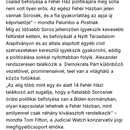
család befolyása a Fehér Ház politikájára még soha
nem volt ilyen erős. Az egész Fehér Házban jelen
vannak Sorosék, és a fia gyakorlatilag az apja új
képviselője” – mondta Palumbo a
Postnak
.
Míg az idősebb Soros jellemzően igyekszik kevesebb
feltűnést kelteni, és befolyását a Nyílt Társadalom
Alapítványon és az általa alapított egyéb civil
szervezeteken keresztül igyekszik gyakorolni, addig
a politizálása sokkal nyitottabban folyik. Alexander
rendszeresen találkozik a Demokrata Párt különböző
vezetőivel, prominenseivel, teel van a világháló a
közös fotóikkal.
„Az alig több mint egy év alatt 14 Fehér Házi
találkozó azt sugallja, hogy a fiatalabb Sorosnak
óriási politikai befolyása van a Biden-kormányban,
olyan kapcsolatai lehetnek a Fehér Házban, mint
amilyennel csak néhány kiválasztott rendelkezik” –
mondta Tom Fitton, a Judicial Watch konzervatív jogi
megfigyelőcsoport elnöke.