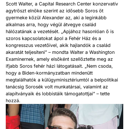
Scott Walter, a Capital Research Center konzervatív
agytröszt elnöke szerint az idősebb Soros öt
gyermeke közül Alexander az, aki a leginkább
alkalmas arra, hogy végül átvegye család
hálózatának a vezetését. „Apjához hasonlóan ő is
szoros kapcsolatokat ápol a Fehér Ház és a
kongresszus vezetőivel, akik hajlandók a család
akaratát teljesíteni” – mondta Walter a Washington
Examinernek, amely elsőként szellőztette meg az
ifjabb Soros fehér házi látogatásait. „Nem csoda,
hogy a Biden-kormányzatban mindenütt
megtalálhatók a külügyminisztériumtól a belpolitikai
tanácsig Sorosék volt munkatársai, valamint az
alapítványaik és lobbistáik támogatottjai” – tette
hozzá.