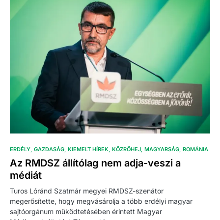
ERDÉLY
GAZDASÁG
KIEMELT HÍREK
KÖZRÖHEJ
MAGYARSÁG
ROMÁNIA
Az RMDSZ állítólag nem adja-veszi a
médiát
Turos Lóránd Szatmár megyei RMDSZ-szenátor
megerősítette, hogy megvásárolja a több erdélyi magyar
sajtóorgánum működtetésében érintett Magyar