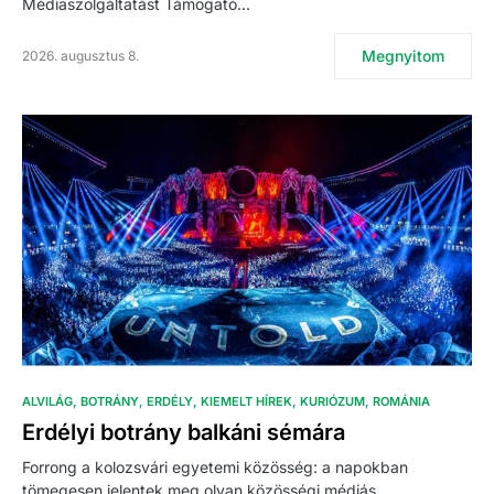
Médiaszolgáltatást Támogató…
Megnyitom
2026. augusztus 8.
ALVILÁG
BOTRÁNY
ERDÉLY
KIEMELT HÍREK
KURIÓZUM
ROMÁNIA
Erdélyi botrány balkáni sémára
Forrong a kolozsvári egyetemi közösség: a napokban
tömegesen jelentek meg olyan közösségi médiás