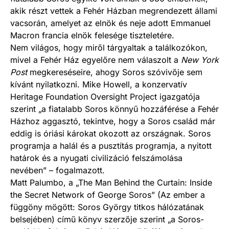
akik részt vettek a Fehér Házban megrendezett állami
vacsorán, amelyet az elnök és neje adott Emmanuel
Macron francia elnök felesége tiszteletére.
Nem világos, hogy miről tárgyaltak a találkozókon,
mivel a Fehér Ház egyelőre nem válaszolt a
New York
Post
megkereséseire, ahogy Soros szóvivője sem
kívánt nyilatkozni. Mike Howell, a konzervatív
Heritage Foundation Oversight Project igazgatója
szerint „a fiatalabb Soros könnyű hozzáférése a Fehér
Házhoz aggasztó, tekintve, hogy a Soros család már
eddig is óriási károkat okozott az országnak. Soros
programja a halál és a pusztítás programja, a nyitott
határok és a nyugati civilizáció felszámolása
nevében” – fogalmazott.
Matt Palumbo, a „The Man Behind the Curtain: Inside
the Secret Network of George Soros” (Az ember a
függöny mögött: Soros György titkos hálózatának
belsejében) című könyv szerzője szerint „a Soros-