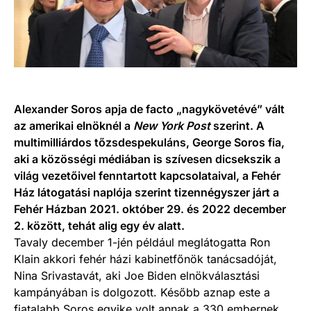
Alexander Soros apja de facto „nagykövetévé” vált
az amerikai elnöknél a
New York Post
szerint. A
multimilliárdos tőzsdespekuláns, George Soros fia,
aki a közösségi médiában is szívesen dicsekszik a
világ vezetőivel fenntartott kapcsolataival, a Fehér
Ház látogatási naplója szerint tizennégyszer járt a
Fehér Házban 2021. október 29. és 2022 december
2. között, tehát alig egy év alatt.
Tavaly december 1-jén például meglátogatta Ron
Klain akkori fehér házi kabinetfőnök tanácsadóját,
Nina Srivastavát, aki Joe Biden elnökválasztási
kampányában is dolgozott. Később aznap este a
fiatalabb Soros egyike volt annak a 330 embernek,