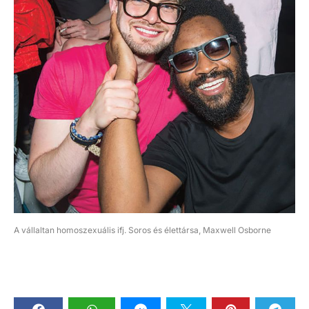
A vállaltan homoszexuális ifj. Soros és élettársa, Maxwell Osborne