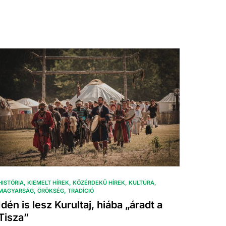
HISTÓRIA
KIEMELT HÍREK
KÖZÉRDEKŰ HÍREK
KULTÚRA
MAGYARSÁG
ÖRÖKSÉG
TRADÍCIÓ
Idén is lesz Kurultaj, hiába „áradt a
Tisza”