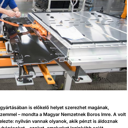
yártásában is előkelő helyet szerezhet magának,
szemmel – mondta a Magyar Nemzetnek Boros Imre. A volt
elezte: nyilván vannak olyanok, akik pénzt is áldoznak
ruházásokat – azokat, amelyeket leginkább saját