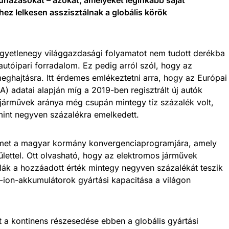
hez lelkesen asszisztálnak a globális körök
egyetlenegy világgazdasági folyamatot nem tudott derékba
autóipari forradalom. Ez pedig arról szól, hogy az
eghajtásra. Itt érdemes emlékeztetni arra, hogy az Európai
 adatai alapján míg a 2019-ben regisztrált új autók
 járművek aránya még csupán mintegy tíz százalék volt,
int negyven százalékra emelkedett.
elmet a magyar kormány konvergenciaprogramjára, amely
rülettel. Ott olvasható, hogy az elektromos járművek
lák a hozzáadott érték mintegy negyven százalékát teszik
um-ion-akkumulátorok gyártási kapacitása a világon
nt a kontinens részesedése ebben a globális gyártási