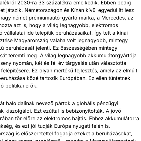
alékról 2030-ra 33 százalékra emelkedik. Ebben pedig
 játszik. Németországon és Kínán kívül egyedül itt lesz
m nagy német prémiumautó-gyártó márka, a Mercedes, az
zta azt is, hogy a világ legnagyobb, elektromos
állalatai ide telepítik beruházásaikat. Így tett a kínai
sztése Magyarország valaha volt legnagyobb, mintegy
ékű beruházását jelenti. Ez összességében mintegy
ását teremti meg. A világ legnagyobb akkumulátorgyártója
eny nyomán, két és fél év tárgyalás után választotta
elépítésére. Ez olyan mértékű fejlesztés, amely az elmúlt
eruházása közé tartozik Európában. Ez ellen tüntetnek
 politikai erők.
t baloldalinak nevező pártok a globális pénzügyi
k kiszolgálói. Ezt ezúttal is bebizonyították. A jövő
rában tör előre az elektromos hajtás. Ehhez akkumulátorra
kség, és ezt jól tudják Európa nyugati felén is.
szág is előszeretettel fogadja ezeket a beruházásokat,
zel nincs semmi probléma” – mondta a Magyar Nemzetnek