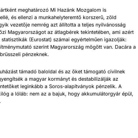
pártként meghatározó Mi Hazánk Mozgalom is
mellé, és ellenzi a munkahelyteremtő korszerű, zöld
yik vezetője nemrég azt állította a teljes nyilvánosság
őzi Magyarországot az átlagbérek tekintetében, ami azért
tatisztikák (Eurostat) számai egyértelműen igazolják:
esítménymutató szerint Magyarország mögött van. Dacára a
 brüsszeli pénzeknek.
ruházást támadó baloldal és az őket támogató civilnek
gyengítsék a magyar kormányt és destabilizálják az
tüntetőket leginkább a Soros-alapítványok pénzelik. A
ilóg a lóláb: nem az a bajuk, hogy akkumulátorgyár épül,
.