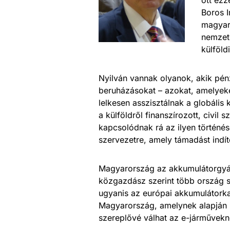
Boros I
magyaro
nemzetg
külföld
Nyilván vannak olyanok, akik pénz
beruházásokat – azokat, amelyeke
lelkesen asszisztálnak a globális 
a külföldről finanszírozott, civil
kapcsolódnak rá az ilyen történé
szervezetre, amely támadást indí
Magyarország az akkumulátorgyár
közgazdász szerint több ország s
ugyanis az európai akkumulátorka
Magyarország, amelynek alapján
szereplővé válhat az e-járművekn