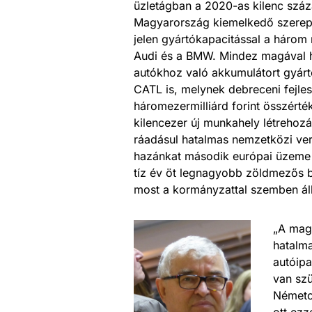
üzletágban a 2020-as kilenc száz
Magyarország kiemelkedő szerepet
jelen gyártókapacitással a háro
Audi és a BMW. Mindez magával ho
autókhoz való akkumulátort gyártó v
CATL is, melynek debreceni fejle
háromezermilliárd forint összért
kilencezer új munkahely létrehoz
ráadásul hatalmas nemzetközi vers
hazánkat második európai üzeme f
tíz év öt legnagyobb zöldmezős b
most a kormányzattal szemben álló
„A magá
hatalma
autóipa
van szü
Németor
ott ez