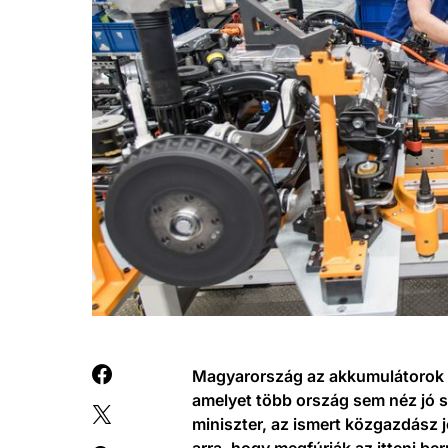
Magyarország az akkumulátorok g
amelyet több ország sem néz jó 
miniszter, az ismert közgazdász j
arra, hogy megfúrják az itteni be