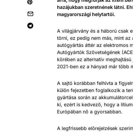
hazájukban szeretnének látni. Eh
magyarországi helytartói.
A világjárvány és a háború csak 
törni, ez pedig nem más, mint az 
autógyártás áttér az elektromos m
Autógyártók Szövetségének (ACEA)
körében az alternatív meghajtású
2021-ben ez a hányad már több m
A sajtó korábban felhívta a figy
külön fejezetben foglalkozik a te
gyártása során az akkumulátorcel
ki, ezért is kedvező, hogy a líti
Európában nő a gyorsabban.
A legfrissebb előrejelzések szeri