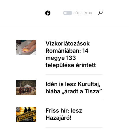
SÖTÉT MÓD
Vízkorlátozások
Romániában: 14
megye 133
települése érintett
Idén is lesz Kurultaj,
hiába „áradt a Tisza”
Friss hír: lesz
Hazajáró!