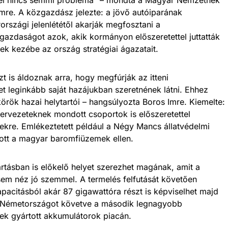
mre. A közgazdász jelezte: a jövő autóiparának
rszági jelenlététől akarják megfosztani a
azdaságot azok, akik kormányon előszeretettel juttatták
iek kezébe az ország stratégiai ágazatait.
t is áldoznak arra, hogy megfúrják az itteni
t leginkább saját hazájukban szeretnének látni. Ehhez
körök hazai helytartói – hangsúlyozta Boros Imre. Kiemelte:
 szervezeteknek mondott csoportok is előszeretettel
sekre. Emlékeztetett például a Négy Mancs állatvédelmi
tott a magyar baromfiüzemek ellen.
tásban is előkelő helyet szerezhet magának, amit a
em néz jó szemmel. A termelés felfutását követően
pacitásból akár 87 gigawattóra részt is képviselhet majd
 Németországot követve a második legnagyobb
ek gyártott akkumulátorok piacán.