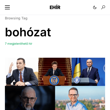
EHÍR
Browsing Tag
bohózat
7 megjeleníthető hír