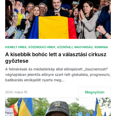
KIEMELT HÍREK
KÖZÉRDEKŰ HÍREK
KÖZRÖHEJ
MAGYARSÁG
ROMÁNIA
A kisebbik bohóc lett a választási cirkusz
győztese
A felmérések és médiatérkép által előrejelzett „össznemzeti”
véghajrában jelentős előnyre szert tett globalista, progresszív,
balliberális elnökjelölt nyerte meg…
Megnyitom
2025. május 19.