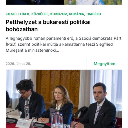
KIEMELT HÍREK
KÖZRÖHEJ
KURIÓZUM
ROMÁNIA
TRADÍCIÓ
Patthelyzet a bukaresti politikai
bohózatban
A legnagyobb román parlamenti erő, a Szociáldemokrata Párt
(PSD) szerint politikai múltja alkalmatlanná teszi Siegfried
Mureșant a miniszterelnöki…
Megnyitom
2026. június 29.