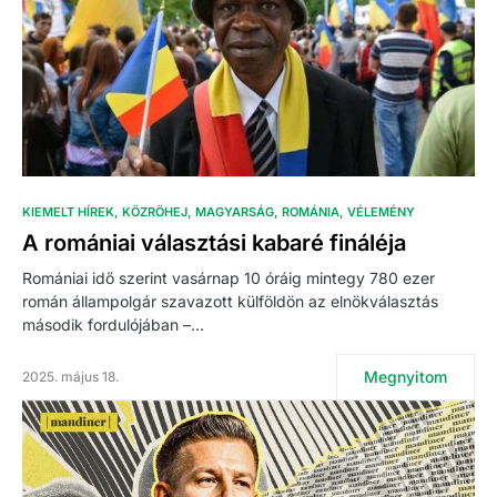
KIEMELT HÍREK
KÖZRÖHEJ
MAGYARSÁG
ROMÁNIA
VÉLEMÉNY
A romániai választási kabaré fináléja
Romániai idő szerint vasárnap 10 óráig mintegy 780 ezer
román állampolgár szavazott külföldön az elnökválasztás
második fordulójában –…
Megnyitom
2025. május 18.