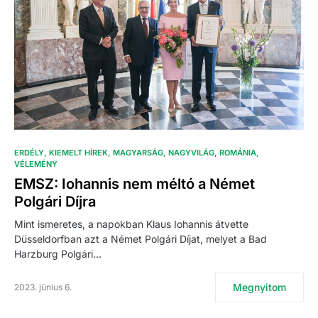
ERDÉLY
KIEMELT HÍREK
MAGYARSÁG
NAGYVILÁG
ROMÁNIA
VÉLEMÉNY
EMSZ: Iohannis nem méltó a Német
Polgári Díjra
Mint ismeretes, a napokban Klaus Iohannis átvette
Düsseldorfban azt a Német Polgári Díjat, melyet a Bad
Harzburg Polgári…
Megnyitom
2023. június 6.