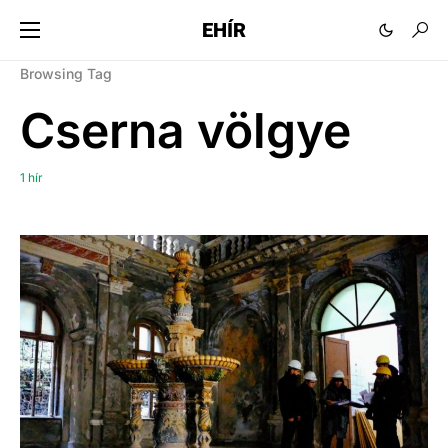
EHÍR
Browsing Tag
Cserna völgye
1 hír