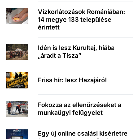
Vízkorlátozások Romániában:
14 megye 133 települése
érintett
Idén is lesz Kurultaj, hiába
„áradt a Tisza”
Friss hír: lesz Hazajáró!
Fokozza az ellenőrzéseket a
munkaügyi felügyelet
Egy új online csalási kísérletre