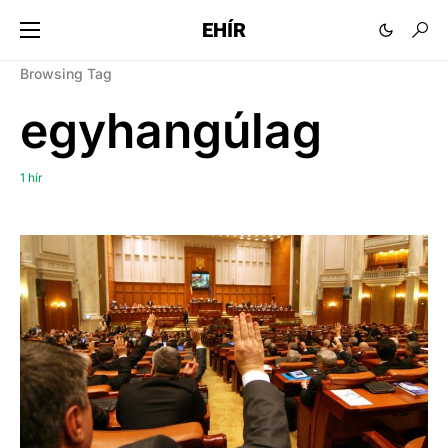
EHÍR
Browsing Tag
egyhangúlag
1 hír