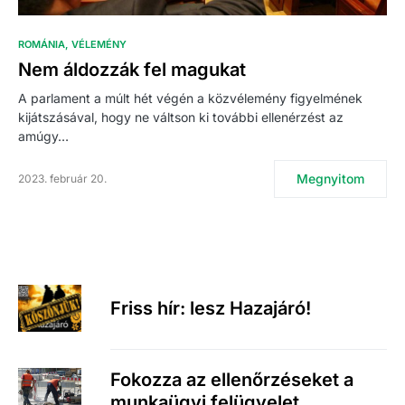
ROMÁNIA
VÉLEMÉNY
Nem áldozzák fel magukat
A parlament a múlt hét végén a közvélemény figyelmének
kijátszásával, hogy ne váltson ki további ellenérzést az
amúgy…
Megnyitom
2023. február 20.
Friss hír: lesz Hazajáró!
Fokozza az ellenőrzéseket a
munkaügyi felügyelet