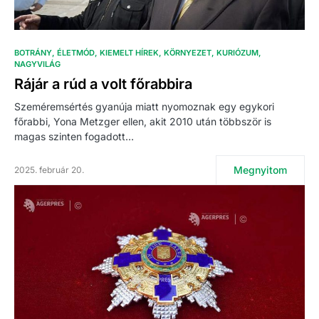
BOTRÁNY
ÉLETMÓD
KIEMELT HÍREK
KÖRNYEZET
KURIÓZUM
NAGYVILÁG
Rájár a rúd a volt főrabbira
Szeméremsértés gyanúja miatt nyomoznak egy egykori
főrabbi, Yona Metzger ellen, akit 2010 után többször is
magas szinten fogadott…
Megnyitom
2025. február 20.