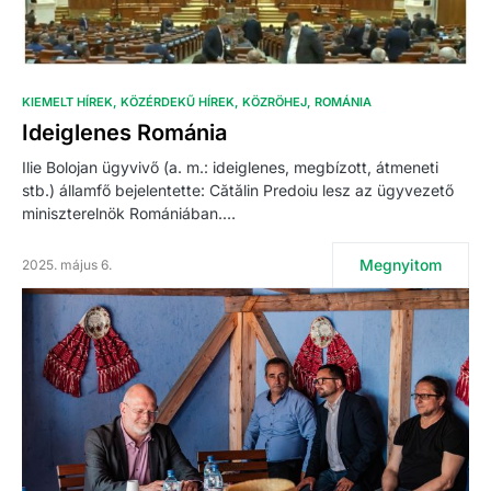
KIEMELT HÍREK
KÖZÉRDEKŰ HÍREK
KÖZRÖHEJ
ROMÁNIA
Ideiglenes Románia
Ilie Bolojan ügyvivő (a. m.: ideiglenes, megbízott, átmeneti
stb.) államfő bejelentette: Cătălin Predoiu lesz az ügyvezető
miniszterelnök Romániában.…
Megnyitom
2025. május 6.