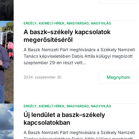
ERDÉLY
KIEMELT HÍREK
MAGYARSÁG
NAGYVILÁG
A baszk–székely kapcsolatok
megerősítéséről
A Baszk Nemzeti Párt meghívására a Székely Nemzeti
Tanács képviseletében Dabis Attila külügyi megbízott
szeptember 29-én részt vett…
Megnyitom
2024. szeptember 30.
ERDÉLY
KIEMELT HÍREK
MAGYARSÁG
NAGYVILÁG
Új lendület a baszk–székely
kapcsolatokban
A Baszk Nemzeti Párt meghívására a Székely Nemzeti
Tanács képviseletében Dabis Attila külügyi megbízott