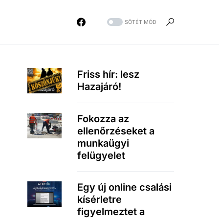
SÖTÉT MÓD
Friss hír: lesz
Hazajáró!
Fokozza az
ellenőrzéseket a
munkaügyi
felügyelet
Egy új online csalási
kísérletre
figyelmeztet a