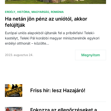
ERDÉLY
HISTÓRIA
MAGYARSÁG
ROMÁNIA
Ha netán jön pénz az uniótól, akkor
felújítják
Európai uniós alapokból újítanák fel a pribékfalvi Teleki-
kastélyt, Teleki Pál korábbi magyar miniszterelnök egykori
erdélyi otthonát – közölte…
Megnyitom
2023. augusztus 24.
Friss hír: lesz Hazajáró!
Fokozza az ellenőrzéseket a