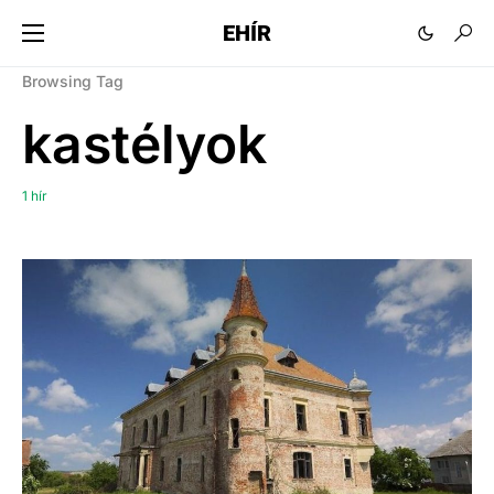
EHÍR
Browsing Tag
kastélyok
1 hír