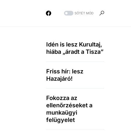
SÖTÉT MÓD
Idén is lesz Kurultaj,
hiába „áradt a Tisza”
Friss hír: lesz
Hazajáró!
Fokozza az
ellenőrzéseket a
munkaügyi
felügyelet