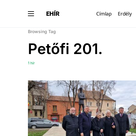
EHÍR
Címlap
Erdély
Browsing Tag
Petőfi 201.
1 hír