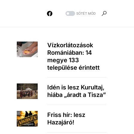
SÖTÉT MÓD
Vízkorlátozások
Romániában: 14
megye 133
települése érintett
Idén is lesz Kurultaj,
hiába „áradt a Tisza”
Friss hír: lesz
Hazajáró!