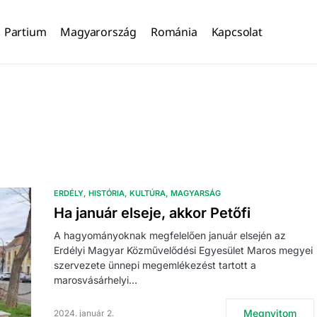
Partium
Magyarország
Románia
Kapcsolat
ERDÉLY
HISTÓRIA
KULTÚRA
MAGYARSÁG
Ha január elseje, akkor Petőfi
A hagyományoknak megfelelően január elsején az
Erdélyi Magyar Közművelődési Egyesület Maros megyei
szervezete ünnepi megemlékezést tartott a
marosvásárhelyi…
Megnyitom
2024. január 2.