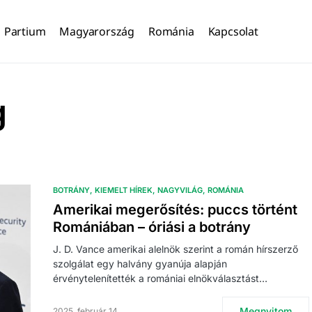
Partium
Magyarország
Románia
Kapcsolat
g
BOTRÁNY
KIEMELT HÍREK
NAGYVILÁG
ROMÁNIA
Amerikai megerősítés: puccs történt
Romániában – óriási a botrány
J. D. Vance amerikai alelnök szerint a román hírszerző
szolgálat egy halvány gyanúja alapján
érvénytelenítették a romániai elnökválasztást…
Megnyitom
2025. február 14.