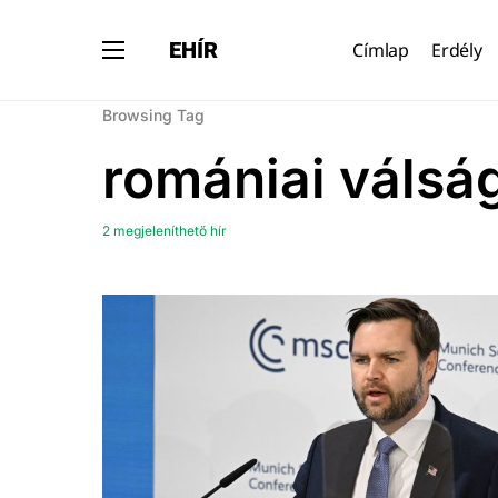
EHÍR
Címlap
Erdély
Browsing Tag
romániai válsá
2 megjeleníthető hír