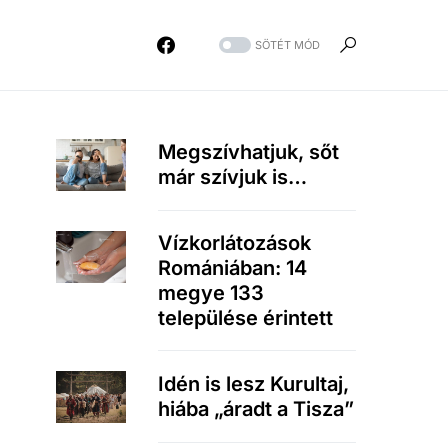
SÖTÉT MÓD
Megszívhatjuk, sőt
már szívjuk is…
Vízkorlátozások
Romániában: 14
megye 133
települése érintett
Idén is lesz Kurultaj,
hiába „áradt a Tisza”