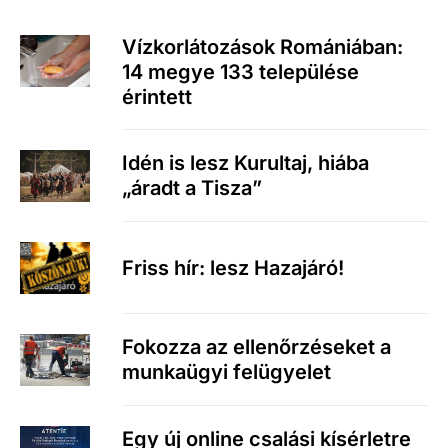
Vízkorlátozások Romániában:
14 megye 133 települése
érintett
Idén is lesz Kurultaj, hiába
„áradt a Tisza”
Friss hír: lesz Hazajáró!
Fokozza az ellenőrzéseket a
munkaügyi felügyelet
Egy új online csalási kísérletre