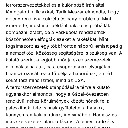
terrorszervezetekkel és a különböző Irán által
támogatott milíciákkal, Tárik Meszár elmondta, hogy
ez egy rendkívül sokrétű és nagy probléma. Mint
ismertette, most már például Irakból is próbálták
bombázni Izraelt, de a Vaskupola rendszernek
köszönhetően elfogták ezeket a rakétákat. Mint
fogalmazott: ez egy többfrontos háború, emiatt pedig
a nemzetközi közösség segítségére is szükség van. A
kutató szerint a legjobb módja ezen szervezetek
eliminálásának az, ha a csoportoknak elvágják a
finanszírozását, ez a fő célja a háborúnak, amiért
sokat tesz mind Izrael, mind az USA.
A terrorszervezetek utánpótlására térve a kutató
ugyanakkor elmondta, hogy a Gázai-övezetben
rendkívül nehéz körülmények között nőnek fel a
palesztinok, tele vannak gyűlölettel a fiatalok,
könnyen radikalizálódnak, így simább a Hamász és
más szervezetek utánpótlása is. A jemeni radikális