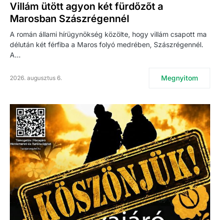
Villám ütött agyon két fürdőzőt a
Marosban Szászrégennél
A román állami hírügynökség közölte, hogy villám csapott ma
délután két férfiba a Maros folyó medrében, Szászrégennél.
A…
Megnyitom
2026. augusztus 6.