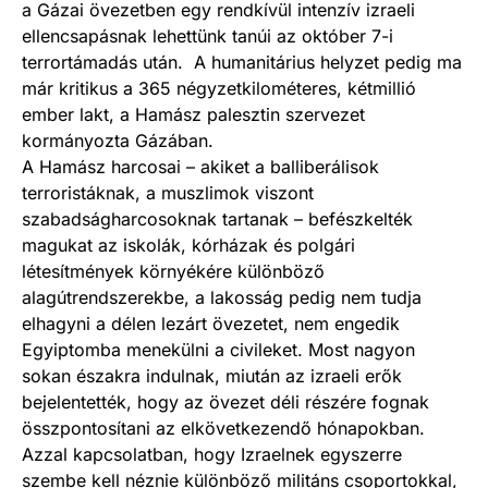
a Gázai övezetben egy rendkívül intenzív izraeli
ellencsapásnak lehettünk tanúi az október 7-i
terrortámadás után. A humanitárius helyzet pedig ma
már kritikus a 365 négyzetkilométeres, kétmillió
ember lakt, a Hamász palesztin szervezet
kormányozta Gázában.
A Hamász harcosai – akiket a balliberálisok
terroristáknak, a muszlimok viszont
szabadságharcosoknak tartanak – befészkelték
magukat az iskolák, kórházak és polgári
létesítmények környékére különböző
alagútrendszerekbe, a lakosság pedig nem tudja
elhagyni a délen lezárt övezetet, nem engedik
Egyiptomba menekülni a civileket. Most nagyon
sokan északra indulnak, miután az izraeli erők
bejelentették, hogy az övezet déli részére fognak
összpontosítani az elkövetkezendő hónapokban.
Azzal kapcsolatban, hogy Izraelnek egyszerre
szembe kell néznie különböző militáns csoportokkal,