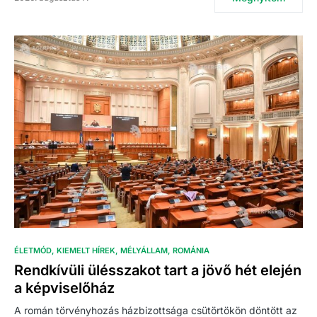
ÉLETMÓD
KIEMELT HÍREK
MÉLYÁLLAM
ROMÁNIA
Rendkívüli ülésszakot tart a jövő hét elején
a képviselőház
A román törvényhozás házbizottsága csütörtökön döntött az