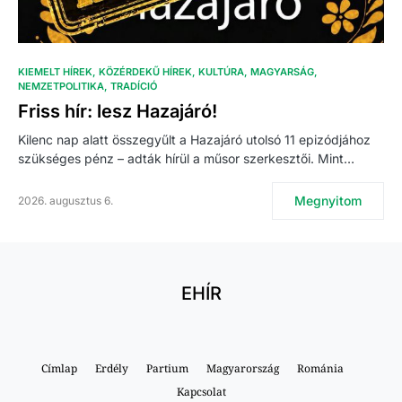
KIEMELT HÍREK
KÖZÉRDEKŰ HÍREK
KULTÚRA
MAGYARSÁG
NEMZETPOLITIKA
TRADÍCIÓ
Friss hír: lesz Hazajáró!
Kilenc nap alatt összegyűlt a Hazajáró utolsó 11 epizódjához
szükséges pénz – adták hírül a műsor szerkesztői. Mint…
Megnyitom
2026. augusztus 6.
EHÍR
Címlap
Erdély
Partium
Magyarország
Románia
Kapcsolat