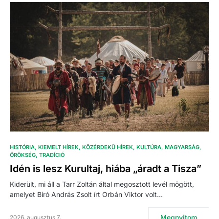
HISTÓRIA
KIEMELT HÍREK
KÖZÉRDEKŰ HÍREK
KULTÚRA
MAGYARSÁG
ÖRÖKSÉG
TRADÍCIÓ
Idén is lesz Kurultaj, hiába „áradt a Tisza”
Kiderült, mi áll a Tarr Zoltán által megosztott levél mögött,
amelyet Bíró András Zsolt írt Orbán Viktor volt…
Megnyitom
2026. augusztus 7.