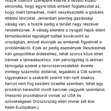
húszik intenzív szerepére kitérve a vezető kutató
elmondta, hogy egyre több embert foglalkoztat az,
hogy miért támadnak, miért veszélyeztetik a globális
ellátási láncokat. Jemenben jelenleg gazdasági
válság van, a húszik pedig a terület nagy részével
rendelkeznek. A válság ellenére a nyugati hajók elleni
támadásokkal egységet tudtak kovácsolni az
országban, amivel elvonják az emberek figyelmét a
problémákról. Ezek az pedig események illeszkednek
Irán geopolitikai érdekeihez, tehát szoros köze lehet
Iránnak a támadásokhoz. Irán pénzügyileg is aktívan
támogatja ezeket a terrorszervezeteket: évente
mintegy százmillió dollárral, legalábbi a CIA szerint.
Ugyanakkor a szakértő szerint Irán nyílt sisakos
harcot nem fog kezdeni Izraellel szemben, tehát egy
proxikon keresztül vívott harcnak vagyunk szemtanúi.
(Hasonló proxiháborút vívnak az USA és
szövetségesei Oroszország ellen immár két éve
Kelet-Európában.)