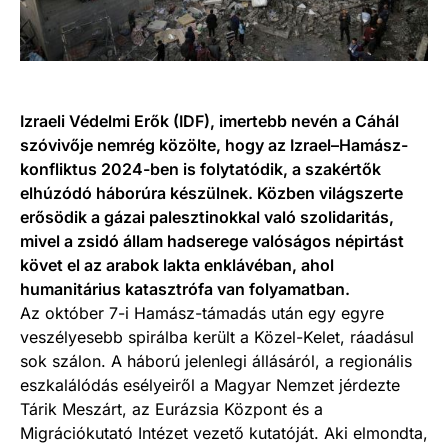
Izraeli Védelmi Erők (IDF), imertebb nevén a Cáhál
szóvivője nemrég közölte, hogy az Izrael–Hamász-
konfliktus 2024-ben is folytatódik, a szakértők
elhúzódó háborúra készülnek. Közben világszerte
erősödik a gázai palesztinokkal való szolidaritás,
mivel a zsidó állam hadserege valóságos népirtást
követ el az arabok lakta enklávéban, ahol
humanitárius katasztrófa van folyamatban.
Az október 7-i Hamász-támadás után egy egyre
veszélyesebb spirálba került a Közel-Kelet, ráadásul
sok szálon. A háború jelenlegi állásáról, a regionális
eszkalálódás esélyeiről a Magyar Nemzet jérdezte
Tárik Meszárt, az Eurázsia Központ és a
Migrációkutató Intézet vezető kutatóját. Aki elmondta,