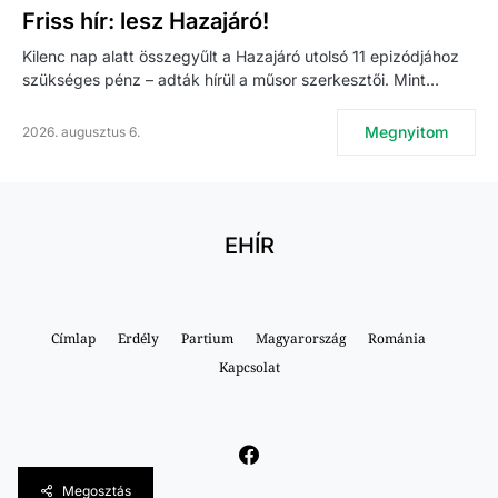
Friss hír: lesz Hazajáró!
Kilenc nap alatt összegyűlt a Hazajáró utolsó 11 epizódjához
szükséges pénz – adták hírül a műsor szerkesztői. Mint…
Megnyitom
2026. augusztus 6.
EHÍR
Címlap
Erdély
Partium
Magyarország
Románia
Kapcsolat
Megosztás