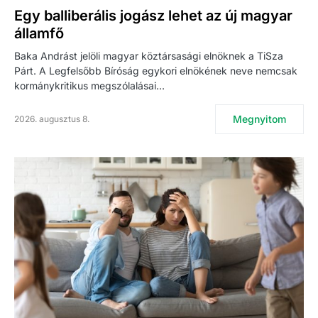
Egy balliberális jogász lehet az új magyar
államfő
Baka Andrást jelöli magyar köztársasági elnöknek a TiSza
Párt. A Legfelsőbb Bíróság egykori elnökének neve nemcsak
kormánykritikus megszólalásai…
Megnyitom
2026. augusztus 8.