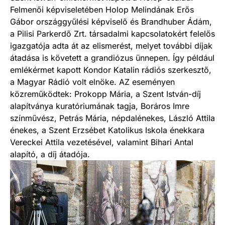
Felmenői képviseletében Holop Melindának Erős
Gábor országgyűlési képviselő és Brandhuber Ádám,
a Pilisi Parkerdő Zrt. társadalmi kapcsolatokért felelős
igazgatója adta át az elismerést, melyet további díjak
átadása is követett a grandiózus ünnepen. Így például
emlékérmet kapott Kondor Katalin rádiós szerkesztő,
a Magyar Rádió volt elnöke. AZ eseményen
közreműködtek: Prokopp Mária, a Szent István-díj
alapítványa kuratóriumának tagja, Boráros Imre
színművész, Petrás Mária, népdalénekes, László Attila
énekes, a Szent Erzsébet Katolikus Iskola énekkara
Vereckei Attila vezetésével, valamint Bihari Antal
alapító, a díj átadója.