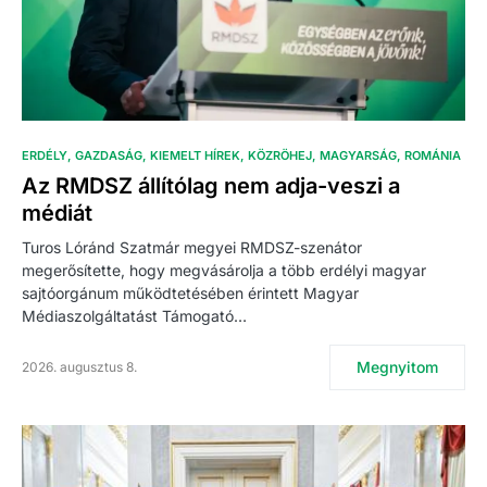
ERDÉLY
GAZDASÁG
KIEMELT HÍREK
KÖZRÖHEJ
MAGYARSÁG
ROMÁNIA
Az RMDSZ állítólag nem adja-veszi a
médiát
Turos Lóránd Szatmár megyei RMDSZ-szenátor
megerősítette, hogy megvásárolja a több erdélyi magyar
sajtóorgánum működtetésében érintett Magyar
Médiaszolgáltatást Támogató…
Megnyitom
2026. augusztus 8.