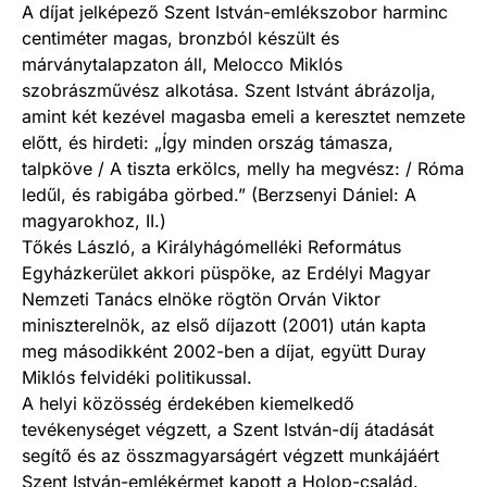
A díjat jelképező Szent István-emlékszobor harminc
centiméter magas, bronzból készült és
márványtalapzaton áll, Melocco Miklós
szobrászművész alkotása. Szent Istvánt ábrázolja,
amint két kezével magasba emeli a keresztet nemzete
előtt, és hirdeti: „Így minden ország támasza,
talpköve / A tiszta erkölcs, melly ha megvész: / Róma
ledűl, és rabigába görbed.” (Berzsenyi Dániel: A
magyarokhoz, II.)
Tőkés László, a Királyhágómelléki Református
Egyházkerület akkori püspöke, az Erdélyi Magyar
Nemzeti Tanács elnöke rögtön Orván Viktor
miniszterelnök, az első díjazott (2001) után kapta
meg másodikként 2002-ben a díjat, együtt Duray
Miklós felvidéki politikussal.
A helyi közösség érdekében kiemelkedő
tevékenységet végzett, a Szent István-díj átadását
segítő és az összmagyarságért végzett munkájáért
Szent István-emlékérmet kapott a Holop-család.