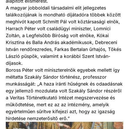
alapított elismerést.
A magyar jobboldali társadalmi elit jellegzetes
találkozójának is mondható díjátadóra többek között
meghívót kapott Schmitt Pál volt köztársasági elnök,
Harrach Péter volt családügyi miniszter, Lomnici
Zoltán, a Legfelsőbb Bíróság volt elnöke, Kókai
Krisztina és Balla András akadémikusok, Debreceni
István rendőrezredes, Farkas Bertalan űrhajós, Tőkés
László püspök, valamint a korábbi Szent István-
díjasok.
Boross Péter volt miniszterelnök egyebek mellett így
méltatta Szakály Sándor történész, professzor
munkásságát: „A haza iránti hűségnek és odaadásnak
egy jellemző mozdulata volt Szakály Sándor részéről
a Veritas Történetkutató Intézet megszervezése és
működtetése, mert ez az az intézmény, amelyik
egyértelműen sűrítve kifejezi azt, hogy az igazság
hirdetése nemzeterősítő erő.”