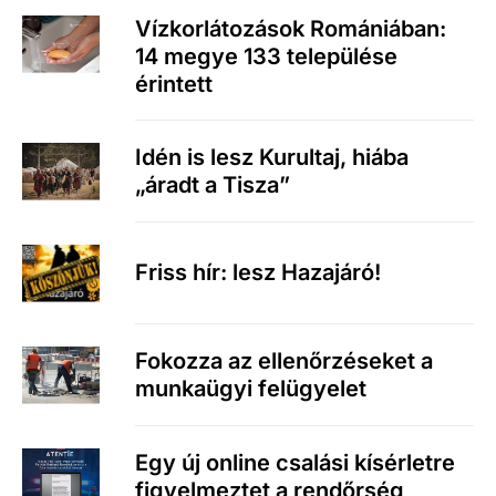
Vízkorlátozások Romániában:
14 megye 133 települése
érintett
Idén is lesz Kurultaj, hiába
„áradt a Tisza”
Friss hír: lesz Hazajáró!
Fokozza az ellenőrzéseket a
munkaügyi felügyelet
Egy új online csalási kísérletre
figyelmeztet a rendőrség