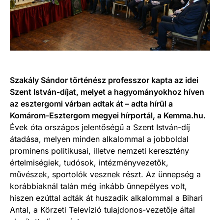
Szakály Sándor történész professzor kapta az idei
Szent István-díjat, melyet a hagyományokhoz híven
az esztergomi várban adtak át – adta hírül a
Komárom-Esztergom megyei hírportál, a Kemma.hu.
Évek óta országos jelentőségű a Szent István-díj
átadása, melyen minden alkalommal a jobboldal
prominens politikusai, illetve nemzeti keresztény
értelmiségiek, tudósok, intézményvezetők,
művészek, sportolók vesznek részt. Az ünnepség a
korábbiaknál talán még inkább ünnepélyes volt,
hiszen ezúttal adták át huszadik alkalommal a Bihari
Antal, a Körzeti Televízió tulajdonos-vezetője által