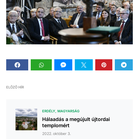
ELŐZŐ HÍR
ERDÉLY
MAGYARSÁG
Hálaadás a megújult újtordai
templomért
2022. október 3.