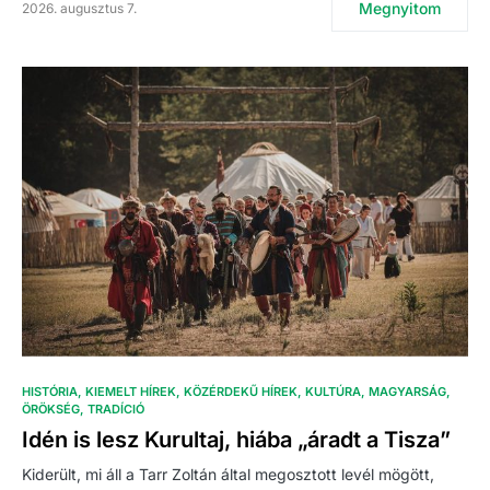
Megnyitom
2026. augusztus 7.
HISTÓRIA
KIEMELT HÍREK
KÖZÉRDEKŰ HÍREK
KULTÚRA
MAGYARSÁG
ÖRÖKSÉG
TRADÍCIÓ
Idén is lesz Kurultaj, hiába „áradt a Tisza”
Kiderült, mi áll a Tarr Zoltán által megosztott levél mögött,