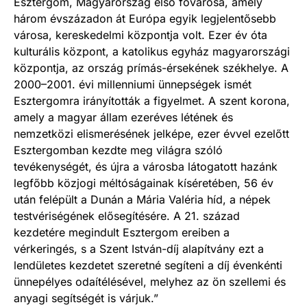
Esztergom, Magyarország első fővárosa, amely
három évszázadon át Európa egyik legjelentősebb
városa, kereskedelmi központja volt. Ezer év óta
kulturális központ, a katolikus egyház magyarországi
központja, az ország prímás-érsekének székhelye. A
2000–2001. évi millenniumi ünnepségek ismét
Esztergomra irányították a figyelmet. A szent korona,
amely a magyar állam ezeréves létének és
nemzetközi elismerésének jelképe, ezer évvel ezelőtt
Esztergomban kezdte meg világra szóló
tevékenységét, és újra a városba látogatott hazánk
legfőbb közjogi méltóságainak kíséretében, 56 év
után felépült a Dunán a Mária Valéria híd, a népek
testvériségének elősegítésére. A 21. század
kezdetére megindult Esztergom ereiben a
vérkeringés, s a Szent István-díj alapítvány ezt a
lendületes kezdetet szeretné segíteni a díj évenkénti
ünnepélyes odaítélésével, melyhez az ön szellemi és
anyagi segítségét is várjuk.”