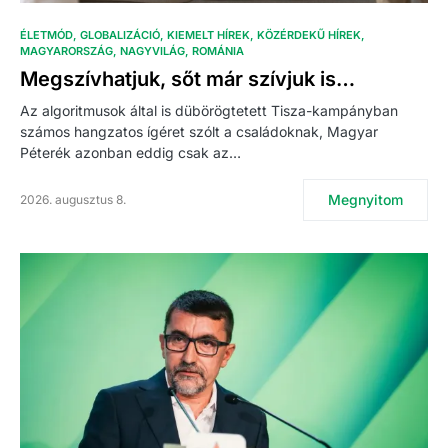
ÉLETMÓD
GLOBALIZÁCIÓ
KIEMELT HÍREK
KÖZÉRDEKŰ HÍREK
MAGYARORSZÁG
NAGYVILÁG
ROMÁNIA
Megszívhatjuk, sőt már szívjuk is…
Az algoritmusok által is dübörögtetett Tisza-kampányban
számos hangzatos ígéret szólt a családoknak, Magyar
Péterék azonban eddig csak az…
Megnyitom
2026. augusztus 8.