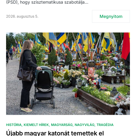
(PSD), hogy szisztematikusa szabotálja…
Megnyitom
2026. augusztus 5.
HISTÓRIA
KIEMELT HÍREK
MAGYARSÁG
NAGYVILÁG
TRAGÉDIA
Újabb magyar katonát temettek el