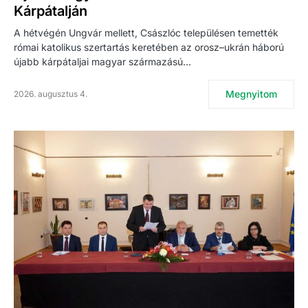
Kárpátalján
A hétvégén Ungvár mellett, Császlóc településen temették
római katolikus szertartás keretében az orosz–ukrán háború
újabb kárpátaljai magyar származású…
Megnyitom
2026. augusztus 4.