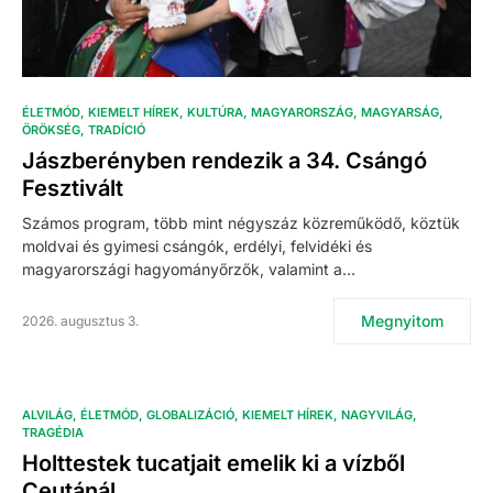
ÉLETMÓD
KIEMELT HÍREK
KULTÚRA
MAGYARORSZÁG
MAGYARSÁG
ÖRÖKSÉG
TRADÍCIÓ
Jászberényben rendezik a 34. Csángó
Fesztivált
Számos program, több mint négyszáz közreműködő, köztük
moldvai és gyimesi csángók, erdélyi, felvidéki és
magyarországi hagyományőrzők, valamint a…
Megnyitom
2026. augusztus 3.
ALVILÁG
ÉLETMÓD
GLOBALIZÁCIÓ
KIEMELT HÍREK
NAGYVILÁG
TRAGÉDIA
Holttestek tucatjait emelik ki a vízből
Ceutánál