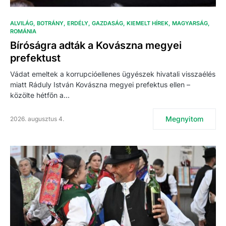
ALVILÁG
BOTRÁNY
ERDÉLY
GAZDASÁG
KIEMELT HÍREK
MAGYARSÁG
ROMÁNIA
Bíróságra adták a Kovászna megyei
prefektust
Vádat emeltek a korrupcióellenes ügyészek hivatali visszaélés
miatt Ráduly István Kovászna megyei prefektus ellen –
közölte hétfőn a…
Megnyitom
2026. augusztus 4.