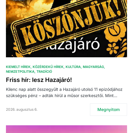
KIEMELT HÍREK
KÖZÉRDEKŰ HÍREK
KULTÚRA
MAGYARSÁG
NEMZETPOLITIKA
TRADÍCIÓ
Friss hír: lesz Hazajáró!
Kilenc nap alatt összegyűlt a Hazajáró utolsó 11 epizódjához
szükséges pénz – adták hírül a műsor szerkesztői. Mint…
Megnyitom
2026. augusztus 6.