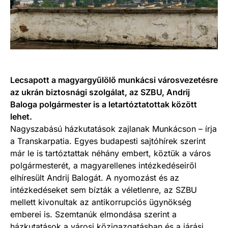
Lecsapott a magyargyűlölő munkácsi városvezetésre
az ukrán biztosnági szolgálat, az SZBU, Andrij
Baloga polgármester is a letartóztatottak között
lehet.
Nagyszabású házkutatások zajlanak Munkácson – írja
a Transkarpatia. Egyes budapesti sajtóhírek szerint
már le is tartóztattak néhány embert, köztük a város
polgármesterét, a magyarellenes intézkedéseiről
elhíresült Andrij Balogát. A nyomozást és az
intézkedéseket sem bízták a véletlenre, az SZBU
mellett kivonultak az antikorrupciós ügynökség
emberei is. Szemtanúk elmondása szerint a
házkutatások a városi közigazgatásban és a járási