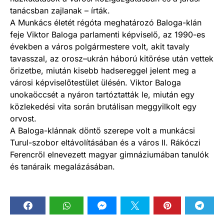
tanácsban zajlanak – írták.
A Munkács életét régóta meghatározó Baloga-klán
feje Viktor Baloga parlamenti képviselő, az 1990-es
években a város polgármestere volt, akit tavaly
tavasszal, az orosz–ukrán háború kitörése után vettek
őrizetbe, miután kisebb hadsereggel jelent meg a
városi képviselőtestület ülésén. Viktor Baloga
unokaöccsét a nyáron tartóztatták le, miután egy
közlekedési vita során brutálisan meggyilkolt egy
orvost.
A Baloga-klánnak döntő szerepe volt a munkácsi
Turul-szobor eltávolításában és a város II. Rákóczi
Ferencről elnevezett magyar gimnáziumában tanulók
és tanáraik megalázásában.