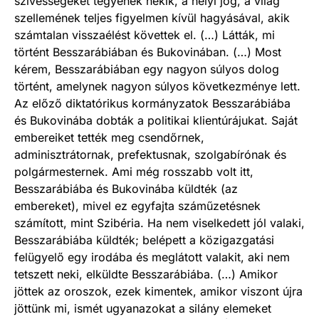
szívességeket tegyenek nekik, a helyi jog, a világ
szellemének teljes figyelmen kívül hagyásával, akik
számtalan visszaélést követtek el. (…) Látták, mi
történt Besszarábiában és Bukovinában. (…) Most
kérem, Besszarábiában egy nagyon súlyos dolog
történt, amelynek nagyon súlyos következménye lett.
Az előző diktatórikus kormányzatok Besszarábiába
és Bukovinába dobták a politikai klientúrájukat. Saját
embereiket tették meg csendőrnek,
adminisztrátornak, prefektusnak, szolgabírónak és
polgármesternek. Ami még rosszabb volt itt,
Besszarábiába és Bukovinába küldték (az
embereket), mivel ez egyfajta száműzetésnek
számított, mint Szibéria. Ha nem viselkedett jól valaki,
Besszarábiába küldték; belépett a közigazgatási
felügyelő egy irodába és meglátott valakit, aki nem
tetszett neki, elküldte Besszarábiába. (…) Amikor
jöttek az oroszok, ezek kimentek, amikor viszont újra
jöttünk mi, ismét ugyanazokat a silány elemeket