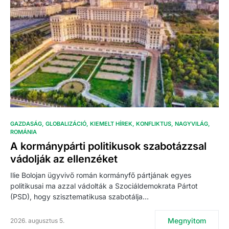
GAZDASÁG
GLOBALIZÁCIÓ
KIEMELT HÍREK
KONFLIKTUS
NAGYVILÁG
ROMÁNIA
A kormánypárti politikusok szabotázzsal
vádolják az ellenzéket
Ilie Bolojan ügyvivő román kormányfő pártjának egyes
politikusai ma azzal vádolták a Szociáldemokrata Pártot
(PSD), hogy szisztematikusa szabotálja…
Megnyitom
2026. augusztus 5.