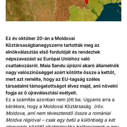
Ez év október 20-án a Moldovai
Köztársaságbanegyszerre tartották meg az
elnökválasztás első fordulóját és rendeztek
népszavazást az Európai Unióhoz való
csatlakozásról. Maia Sandu újrázni akaró államelnök
nagy valószínűséggel azért kötötte össze a kettőt,
mert azt remélte, hogy az EU-tagság széles
társadalmi támogatottságot élvez majd, ami növelni
fogja az ő újraválasztási esélyeit.
Ez a számítás azonban nem jött be. Ugyanis arra a
kérdésre, hogy a Moldovai Köztársaság
(röv.
Moldova, ami nem tévesztendő össze a romániai
Moldva régióval – csak egy betű a különbség a két
elnevezés között)
alkotmányába beillesszenek-e egy