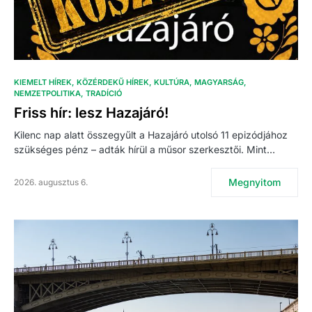
KIEMELT HÍREK
KÖZÉRDEKŰ HÍREK
KULTÚRA
MAGYARSÁG
NEMZETPOLITIKA
TRADÍCIÓ
Friss hír: lesz Hazajáró!
Kilenc nap alatt összegyűlt a Hazajáró utolsó 11 epizódjához
szükséges pénz – adták hírül a műsor szerkesztői. Mint…
Megnyitom
2026. augusztus 6.