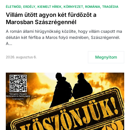
ÉLETMÓD
ERDÉLY
KIEMELT HÍREK
KÖRNYEZET
ROMÁNIA
TRAGÉDIA
Villám ütött agyon két fürdőzőt a
Marosban Szászrégennél
A román állami hírügynökség közölte, hogy villám csapott ma
délután két férfiba a Maros folyó medrében, Szászrégennél.
A…
Megnyitom
2026. augusztus 6.