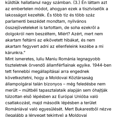
küldtük hallatlanul nagy számban. (3.) Én láttam azt
az embertelen módot, ahogyan ezek a tisztviselők a
lakosságot kezelték. És több tíz és több száz
parlamenti beszédet mondtam, nyilvános
összejöveteleket is tartottam, de soha ezekről a
dolgokról nem beszéltem, Miért? Azért, mert nem
akartam feltárni az elkövetett hibákat, és nem
akartam fegyvert adni az ellenfeleink kezébe a mi
kárunkra.”
Mint ismeretes, Iuliu Maniu Románia legnagyobb
tiszteletnek örvendő államférfiainak egyike. 1944-ben
tett fennebbi megállapításai arra engednek
következtetni, hogy a Moldovai Köztársaság
állampolgárai talán bizonyos – még feledésbe nem
merült – múltbéli tapasztalataik alapján sem óhajtják
túlzottan első lépésben az Európai Unióba való
csatlakozást, majd második lépésben a terület
Romániával való egyesülését. Mert Bukarestből nézve
(legalább a lényeget tekintve) a Moldovai