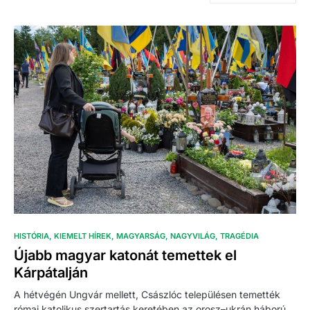
HISTÓRIA
KIEMELT HÍREK
MAGYARSÁG
NAGYVILÁG
TRAGÉDIA
Újabb magyar katonát temettek el
Kárpátalján
A hétvégén Ungvár mellett, Császlóc településen temették
római katolikus szertartás keretében az orosz–ukrán háború