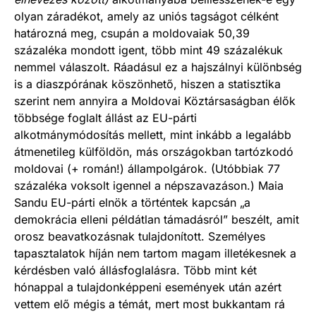
olyan záradékot, amely az uniós tagságot célként
határozná meg, csupán a moldovaiak 50,39
százaléka mondott igent, több mint 49 százalékuk
nemmel válaszolt. Ráadásul ez a hajszálnyi különbség
is a diaszpórának köszönhető, hiszen a statisztika
szerint nem annyira a Moldovai Köztársaságban élők
többsége foglalt állást az EU-párti
alkotmánymódosítás mellett, mint inkább a legalább
átmenetileg külföldön, más országokban tartózkodó
moldovai (+ román!) állampolgárok. (Utóbbiak 77
százaléka voksolt igennel a népszavazáson.) Maia
Sandu EU-párti elnök a történtek kapcsán „a
demokrácia elleni példátlan támadásról” beszélt, amit
orosz beavatkozásnak tulajdonított. Személyes
tapasztalatok híján nem tartom magam illetékesnek a
kérdésben való állásfoglalásra. Több mint két
hónappal a tulajdonképpeni események után azért
vettem elő mégis a témát, mert most bukkantam rá