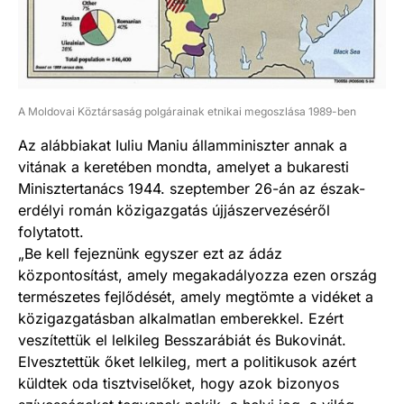
A Moldovai Köztársaság polgárainak etnikai megoszlása 1989-ben
Az alábbiakat Iuliu Maniu államminiszter annak a
vitának a keretében mondta, amelyet a bukaresti
Minisztertanács 1944. szeptember 26-án az észak-
erdélyi román közigazgatás újjászervezéséről
folytatott.
„Be kell fejeznünk egyszer ezt az ádáz
központosítást, amely megakadályozza ezen ország
természetes fejlődését, amely megtömte a vidéket a
közigazgatásban alkalmatlan emberekkel. Ezért
veszítettük el lelkileg Besszarábiát és Bukovinát.
Elvesztettük őket lelkileg, mert a politikusok azért
küldtek oda tisztviselőket, hogy azok bizonyos