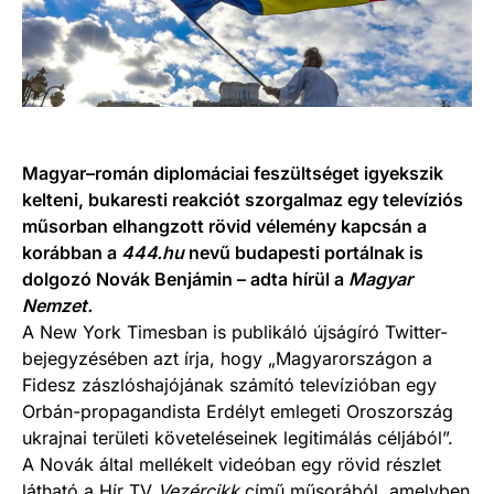
Magyar–román diplomáciai feszültséget igyekszik
kelteni, bukaresti reakciót szorgalmaz egy televíziós
műsorban elhangzott rövid vélemény kapcsán a
korábban a
444.hu
nevű budapesti portálnak is
dolgozó Novák Benjámin – adta hírül a
Magyar
Nemzet.
A New York Timesban is publikáló újságíró Twitter-
bejegyzésében azt írja, hogy „Magyarországon a
Fidesz zászlóshajójának számító televízióban egy
Orbán-propagandista Erdélyt emlegeti Oroszország
ukrajnai területi követeléseinek legitimálás céljából”.
A Novák által mellékelt videóban egy rövid részlet
látható a Hír TV
Vezércikk
című műsorából, amelyben