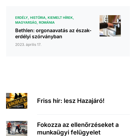
ERDÉLY
HISTÓRIA
KIEMELT HÍREK
MAGYARSÁG
ROMÁNIA
Bethlen: orgonaavatás az észak-
erdélyi szórványban
2023. április 17.
Friss hír: lesz Hazajáró!
Fokozza az ellenőrzéseket a
munkaügyi felügyelet