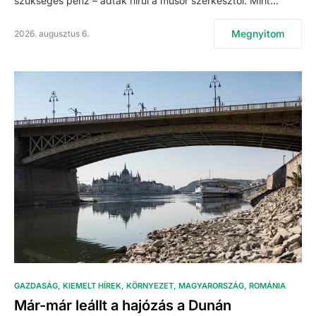
szükséges pénz – adták hírül a műsor szerkesztői. Mint…
Megnyitom
2026. augusztus 6.
GAZDASÁG
KIEMELT HÍREK
KÖRNYEZET
MAGYARORSZÁG
ROMÁNIA
Már-már leállt a hajózás a Dunán