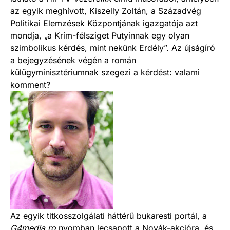
az egyik meghívott, Kiszelly Zoltán, a Századvég
Politikai Elemzések Központjának igazgatója azt
mondja, „a Krím-félsziget Putyinnak egy olyan
szimbolikus kérdés, mint nekünk Erdély”. Az újságíró
a bejegyzésének végén a román
külügyminisztériumnak szegezi a kérdést: valami
komment?
Az egyik titkosszolgálati háttérű bukaresti portál, a
G4media.ro
nyomban lecsapott a Novák-akcióra, és