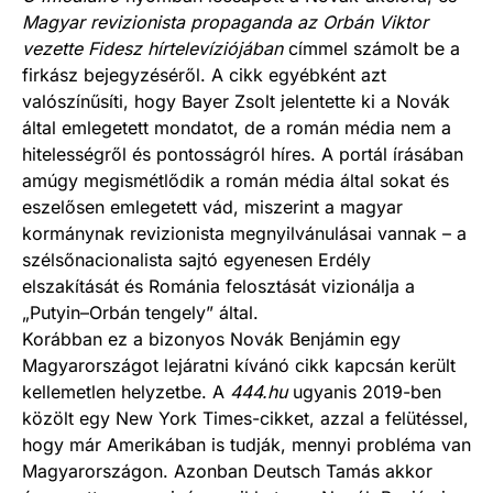
Magyar revizionista propaganda az Orbán Viktor
vezette Fidesz hírtelevíziójában
címmel számolt be a
firkász bejegyzéséről. A cikk egyébként azt
valószínűsíti, hogy Bayer Zsolt jelentette ki a Novák
által emlegetett mondatot, de a román média nem a
hitelességről és pontosságról híres. A portál írásában
amúgy megismétlődik a román média által sokat és
eszelősen emlegetett vád, miszerint a magyar
kormánynak revizionista megnyilvánulásai vannak – a
szélsőnacionalista sajtó egyenesen Erdély
elszakítását és Románia felosztását vizionálja a
„Putyin–Orbán tengely” által.
Korábban ez a bizonyos Novák Benjámin egy
Magyarországot lejáratni kívánó cikk kapcsán került
kellemetlen helyzetbe. A
444.hu
ugyanis 2019-ben
közölt egy New York Times-cikket, azzal a felütéssel,
hogy már Amerikában is tudják, mennyi probléma van
Magyarországon. Azonban Deutsch Tamás akkor