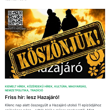
KIEMELT HÍREK
KÖZÉRDEKŰ HÍREK
KULTÚRA
MAGYARSÁG
NEMZETPOLITIKA
TRADÍCIÓ
Friss hír: lesz Hazajáró!
Kilenc nap alatt összegyűlt a Hazajáró utolsó 11 epizódjához