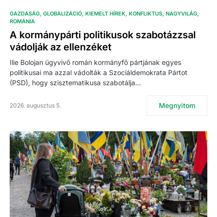
GAZDASÁG
GLOBALIZÁCIÓ
KIEMELT HÍREK
KONFLIKTUS
NAGYVILÁG
ROMÁNIA
A kormánypárti politikusok szabotázzsal
vádolják az ellenzéket
Ilie Bolojan ügyvivő román kormányfő pártjának egyes
politikusai ma azzal vádolták a Szociáldemokrata Pártot
(PSD), hogy szisztematikusa szabotálja…
Megnyitom
2026. augusztus 5.