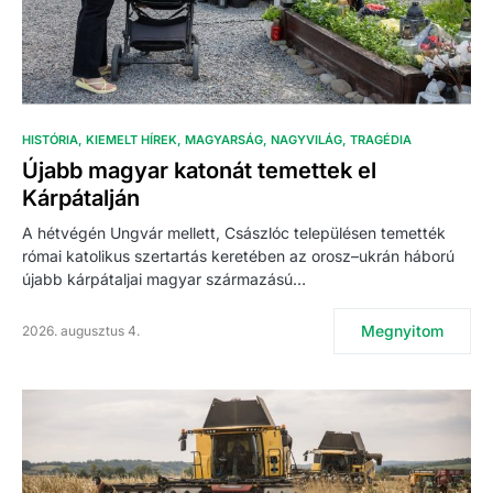
HISTÓRIA
KIEMELT HÍREK
MAGYARSÁG
NAGYVILÁG
TRAGÉDIA
Újabb magyar katonát temettek el
Kárpátalján
A hétvégén Ungvár mellett, Császlóc településen temették
római katolikus szertartás keretében az orosz–ukrán háború
újabb kárpátaljai magyar származású…
Megnyitom
2026. augusztus 4.