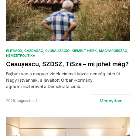
ÉLETMÓD
GAZDASÁG
GLOBALIZÁCIÓ
KIEMELT HÍREK
MAGYARORSZÁG
NEMZETPOLITIKA
Ceaușescu, SZDSZ, TiSza – mi jöhet még?
Bajban van a magyar vidék címmel közölt nemrég interjút
Nagy Istvánnak, a leváltott Orbán-kormány
agrárminiszterével a Demokrata című…
Megnyitom
2026. augusztus 4.