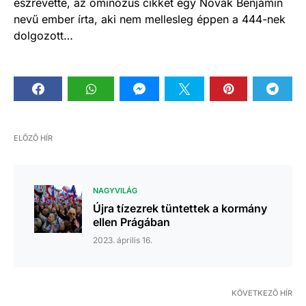
észrevette, az ominózus cikket egy Novák Benjámin
nevű ember írta, aki nem mellesleg éppen a 444-nek
dolgozott…
ELŐZŐ HÍR
NAGYVILÁG
Újra tízezrek tüntettek a kormány
ellen Prágában
2023. április 16.
KÖVETKEZŐ HÍR