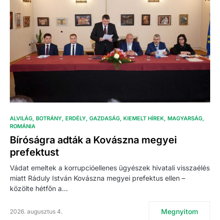
ALVILÁG
BOTRÁNY
ERDÉLY
GAZDASÁG
KIEMELT HÍREK
MAGYARSÁG
ROMÁNIA
Bíróságra adták a Kovászna megyei
prefektust
Vádat emeltek a korrupcióellenes ügyészek hivatali visszaélés
miatt Ráduly István Kovászna megyei prefektus ellen –
közölte hétfőn a…
Megnyitom
2026. augusztus 4.