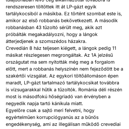
rendszeresen töltöttek itt át LP-gázt egyik
tartálykocsiból a másikba. Ez történt szombat este is,
amikor az első robbanás bekövetkezett. A második
robbanásban 43 tűzoltó sérült meg, akik azt
próbálták megakadályozni, hogy a lángok
átterjedjenek a szomszédos házakra.
Crevedián 8 ház teljesen kiégett, a lángok pedig 11
másikat részlegesen megrongáltak. Az 1A jelzésű
országutat ma sem nyitották még meg a forgalom
előtt, mert a robbanás helyszínén nem fejeződött be a
szakértői vizsgálat. Az egykori töltőállomáson épen
maradt, LP-gázt tartalmazó tartálykocsikat továbbra
is vízsugarakkal hűtik a tűzoltók. Románia déli részén
most is másodfokú hőségriadó van érvényben a
negyedik napja tartó kánikula miatt.
Egyelőre csak a sajtó meri felvetni, hogy
egyértelműen korrupciógyanús az a bűnös
engedékenység, ami az illegálisan működő crevediai