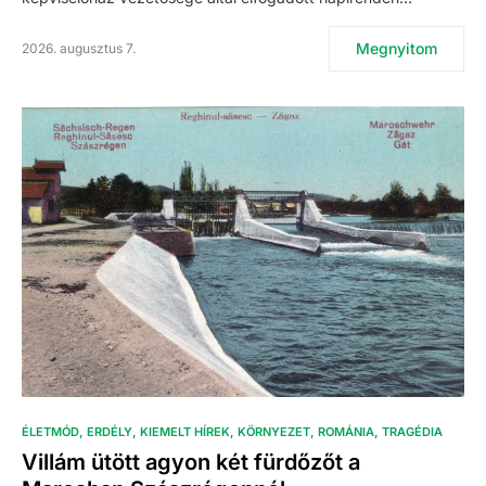
Megnyitom
2026. augusztus 7.
ÉLETMÓD
ERDÉLY
KIEMELT HÍREK
KÖRNYEZET
ROMÁNIA
TRAGÉDIA
Villám ütött agyon két fürdőzőt a