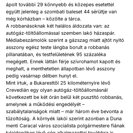
ápolt további 29 könnyebb és közepes esetettel
együtt jelenleg a szombati baleset 44 sérültje van
még kórházban – közölte a tárca.
A robbanásoknak két halálos áldozata van: az
autógáz-töltőállomással szemben lakó házaspár.
Médiabeszámolók szerint a gázszag miatt ajtót nyitó
asszony egész teste lángba borult a robbanás
pillanatában, és testfelületének 95 százaléka
megégett. Ennek láttán férje szívrohamot kapott és
meghalt, a menthetetlen állapotban lévő asszony
pedig vasárnap délben hunyt el.
Mint írtuk, a Bukaresttől 25 kilométernyire lévő
Crevedián egy olyan autógáz-töltőállomásnál
következett be két órán belül két pusztító robbanás,
amelynek a működési engedélyét –
szabálytalanságok miatt – már három éve bevonta a
tűzoltóság. A környék lakói szerint azonban a Duna
menti Caracal város szocialista polgármestere fiának
tulajdonában lévő cég alkalmazottai továbbra is