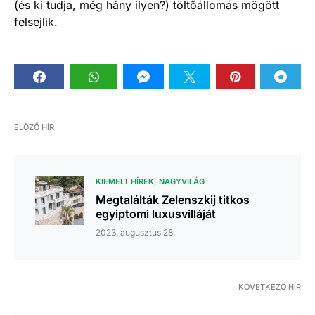
(és ki tudja, még hány ilyen?) töltőállomás mögött
felsejlik.
ELŐZŐ HÍR
KIEMELT HÍREK
NAGYVILÁG
Megtalálták Zelenszkij titkos
egyiptomi luxusvilláját
2023. augusztus 28.
KÖVETKEZŐ HÍR