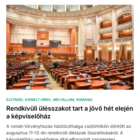
ÉLETMÓD
KIEMELT HÍREK
MÉLYÁLLAM
ROMÁNIA
Rendkívüli ülésszakot tart a jövő hét elején
a képviselőház
A román törvényhozás házbizottsága csütörtökön döntött az
augusztus 11–12-én rendkívüli ülésszak összehívásáról. A
képviselőház vezetősége által elfogadott napirenden…