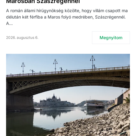
Marosban Szászrégennél
A román állami hírügynökség közölte, hogy villám csapott ma
délután két férfiba a Maros folyó medrében, Szászrégennél.
A…
Megnyitom
2026. augusztus 6.