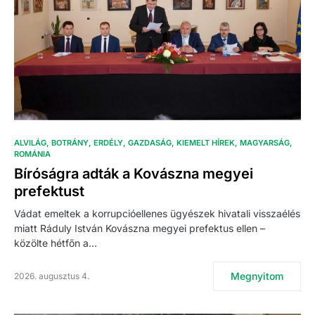
ALVILÁG
BOTRÁNY
ERDÉLY
GAZDASÁG
KIEMELT HÍREK
MAGYARSÁG
ROMÁNIA
Bíróságra adták a Kovászna megyei
prefektust
Vádat emeltek a korrupcióellenes ügyészek hivatali visszaélés
miatt Ráduly István Kovászna megyei prefektus ellen –
közölte hétfőn a…
Megnyitom
2026. augusztus 4.