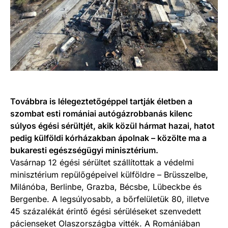
Továbbra is lélegeztetőgéppel tartják életben a
szombat esti romániai autógázrobbanás kilenc
súlyos égési sérültjét, akik közül hármat hazai, hatot
pedig külföldi kórházakban ápolnak – közölte ma a
bukaresti egészségügyi minisztérium.
Vasárnap 12 égési sérültet szállítottak a védelmi
minisztérium repülőgépeivel külföldre – Brüsszelbe,
Milánóba, Berlinbe, Grazba, Bécsbe, Lübeckbe és
Bergenbe. A legsúlyosabb, a bőrfelületük 80, illetve
45 százalékát érintő égési sérüléseket szenvedett
pácienseket Olaszországba vitték. A Romániában