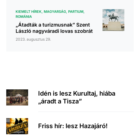
KIEMELT HÍREK
MAGYARSÁG
PARTIUM
ROMÁNIA
„Átadták a turizmusnak” Szent
László nagyváradi lovas szobrát
2023. augusztus 29.
Idén is lesz Kurultaj, hiába
„áradt a Tisza”
Friss hír: lesz Hazajáró!