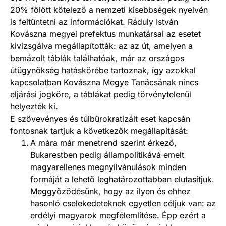
20% fölött kötelező a nemzeti kisebbségek nyelvén
is feltüntetni az információkat. Ráduly István
Kovászna megyei prefektus munkatársai az esetet
kivizsgálva megállapították: az az út, amelyen a
bemázolt táblák találhatóak, már az országos
útügynökség hatáskörébe tartoznak, így azokkal
kapcsolatban Kovászna Megye Tanácsának nincs
eljárási jogköre, a táblákat pedig törvénytelenül
helyezték ki.
E szövevényes és túlbürokratizált eset kapcsán
fontosnak tartjuk a következők megállapítását:
A mára már menetrend szerint érkező,
Bukarestben pedig állampolitikává emelt
magyarellenes megnyilvánulások minden
formáját a lehető leghatározottabban elutasítjuk.
Meggyőződésünk, hogy az ilyen és ehhez
hasonló cselekedeteknek egyetlen céljuk van: az
erdélyi magyarok megfélemlítése. Épp ezért a