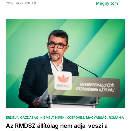
Megnyitom
2026. augusztus 8.
ERDÉLY
GAZDASÁG
KIEMELT HÍREK
KÖZRÖHEJ
MAGYARSÁG
ROMÁNIA
Az RMDSZ állítólag nem adja-veszi a