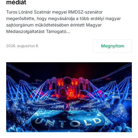
médiát
Turos Lóránd Szatmár megyei RMDSZ-szenátor
megerősítette, hogy megvásárolja a több erdélyi magyar
sajtóorgánum működtetésében érintett Magyar
Médiaszolgáltatást Támogató…
Megnyitom
2026. augusztus 8.