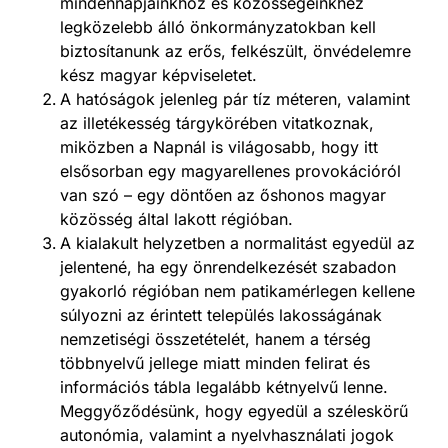
mindennapjainkhoz és közösségeinkhez
legközelebb álló önkormányzatokban kell
biztosítanunk az erős, felkészült, önvédelemre
kész magyar képviseletet.
A hatóságok jelenleg pár tíz méteren, valamint
az illetékesség tárgykörében vitatkoznak,
miközben a Napnál is világosabb, hogy itt
elsősorban egy magyarellenes provokációról
van szó – egy döntően az őshonos magyar
közösség által lakott régióban.
A kialakult helyzetben a normalitást egyedül az
jelentené, ha egy önrendelkezését szabadon
gyakorló régióban nem patikamérlegen kellene
súlyozni az érintett település lakosságának
nemzetiségi összetételét, hanem a térség
többnyelvű jellege miatt minden felirat és
információs tábla legalább kétnyelvű lenne.
Meggyőződésünk, hogy egyedül a széleskörű
autonómia, valamint a nyelvhasználati jogok