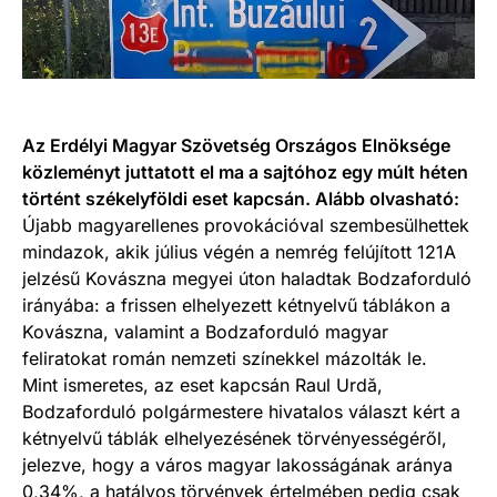
Az Erdélyi Magyar Szövetség Országos Elnöksége
közleményt juttatott el ma a sajtóhoz egy múlt héten
történt székelyföldi eset kapcsán. Alább olvasható:
Újabb magyarellenes provokációval szembesülhettek
mindazok, akik július végén a nemrég felújított 121A
jelzésű Kovászna megyei úton haladtak Bodzaforduló
irányába: a frissen elhelyezett kétnyelvű táblákon a
Kovászna, valamint a Bodzaforduló magyar
feliratokat román nemzeti színekkel mázolták le.
Mint ismeretes, az eset kapcsán Raul Urdă,
Bodzaforduló polgármestere hivatalos választ kért a
kétnyelvű táblák elhelyezésének törvényességéről,
jelezve, hogy a város magyar lakosságának aránya
0,34%, a hatályos törvények értelmében pedig csak