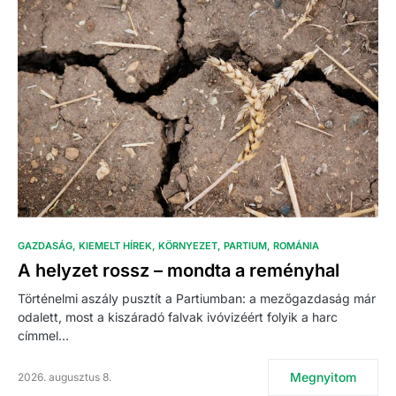
GAZDASÁG
KIEMELT HÍREK
KÖRNYEZET
PARTIUM
ROMÁNIA
A helyzet rossz – mondta a reményhal
Történelmi aszály pusztít a Partiumban: a mezőgazdaság már
odalett, most a kiszáradó falvak ivóvizéért folyik a harc
címmel…
Megnyitom
2026. augusztus 8.