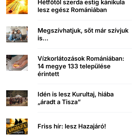
Hétfőtől szerda estig kánikula
lesz egész Romániában
Megszívhatjuk, sőt már szívjuk
is…
Vízkorlátozások Romániában:
14 megye 133 települése
érintett
Idén is lesz Kurultaj, hiába
„áradt a Tisza”
Friss hír: lesz Hazajáró!