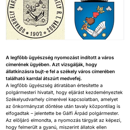
A legfőbb ügyészség nyomozást indított a város
címerének ügyében. Azt vizsgálják, hogy
állatkínzásra bujt-e fel a székely város címerében
található karrdal átszúrt medvefej.
A legfőbb ügyészség átiratában értesítette a
polgármesteri hivatalt, hogy eljárást kezdeményeztek
Székelyudvarhely címerével kapcsolatban, amelyet
az önkormányzat döntése után tavaly központilag is
elfogadtak – jelentette be Gálfi Árpád polgármester.
Az elöljáró elmondta, a nyomozás tárgyát az képezi,
hogy felmerült a gyanú, miszerint állatok ellen