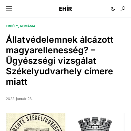
EHÍR
ERDÉLY
ROMÁNIA
Állatvédelemnek álcázott
magyarellenesség? –
Ügyészségi vizsgálat
Székelyudvarhely címere
miatt
2022. január 28.