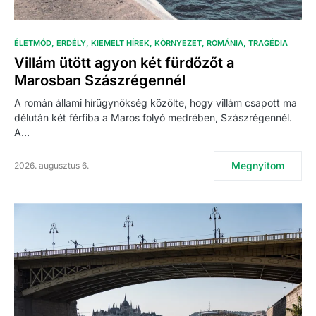
ÉLETMÓD
ERDÉLY
KIEMELT HÍREK
KÖRNYEZET
ROMÁNIA
TRAGÉDIA
Villám ütött agyon két fürdőzőt a
Marosban Szászrégennél
A román állami hírügynökség közölte, hogy villám csapott ma
délután két férfiba a Maros folyó medrében, Szászrégennél.
A…
Megnyitom
2026. augusztus 6.