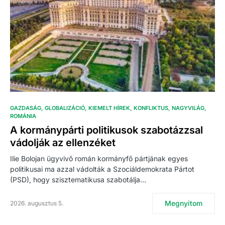
GAZDASÁG
GLOBALIZÁCIÓ
KIEMELT HÍREK
KONFLIKTUS
NAGYVILÁG
ROMÁNIA
A kormánypárti politikusok szabotázzsal
vádolják az ellenzéket
Ilie Bolojan ügyvivő román kormányfő pártjának egyes
politikusai ma azzal vádolták a Szociáldemokrata Pártot
(PSD), hogy szisztematikusa szabotálja…
Megnyitom
2026. augusztus 5.