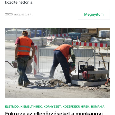
közölte hétfőn a…
Megnyitom
2026. augusztus 4.
ÉLETMÓD
KIEMELT HÍREK
KÖRNYEZET
KÖZÉRDEKŰ HÍREK
ROMÁNIA
Fokozza az ellenőrzéseket a munkaügyi