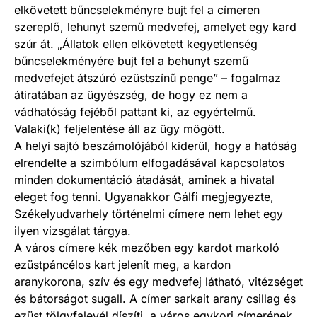
elkövetett bűncselekményre bujt fel a címeren
szereplő, lehunyt szemű medvefej, amelyet egy kard
szúr át. „Állatok ellen elkövetett kegyetlenség
bűncselekményére bujt fel a behunyt szemű
medvefejet átszúró ezüstszínű penge” – fogalmaz
átiratában az ügyészség, de hogy ez nem a
vádhatóság fejéből pattant ki, az egyértelmű.
Valaki(k) feljelentése áll az ügy mögött.
A helyi sajtó beszámolójából kiderül, hogy a hatóság
elrendelte a szimbólum elfogadásával kapcsolatos
minden dokumentáció átadását, aminek a hivatal
eleget fog tenni. Ugyanakkor Gálfi megjegyezte,
Székelyudvarhely történelmi címere nem lehet egy
ilyen vizsgálat tárgya.
A város címere kék mezőben egy kardot markoló
ezüstpáncélos kart jelenít meg, a kardon
aranykorona, szív és egy medvefej látható, vitézséget
és bátorságot sugall. A címer sarkait arany csillag és
ezüst tölgyfalevél díszíti, a város egykori címerének