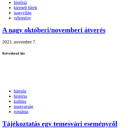
história
kiemelt hírek
nagyvilág
vélemény
A nagy októberi/novemberi átverés
2023. november 7.
Következő hír
bánság
história
kultúra
magyarság
románia
Tájékoztatás egy temesvári eseményről