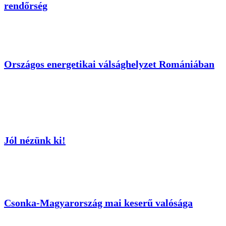
rendőrség
Országos energetikai válsághelyzet Romániában
Jól nézünk ki!
Csonka-Magyarország mai keserű valósága