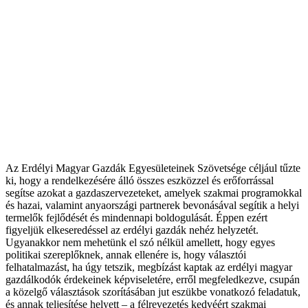
Az Erdélyi Magyar Gazdák Egyesületeinek Szövetsége céljául tűzte
ki, hogy a rendelkezésére álló összes eszközzel és erőforrással
segítse azokat a gazdaszervezeteket, amelyek szakmai programokkal
és hazai, valamint anyaországi partnerek bevonásával segítik a helyi
termelők fejlődését és mindennapi boldogulását. Éppen ezért
figyeljük elkeseredéssel az erdélyi gazdák nehéz helyzetét.
Ugyanakkor nem mehetünk el szó nélkül amellett, hogy egyes
politikai szereplőknek, annak ellenére is, hogy választói
felhatalmazást, ha úgy tetszik, megbízást kaptak az erdélyi magyar
gazdálkodók érdekeinek képviseletére, erről megfeledkezve, csupán
a közelgő választások szorításában jut eszükbe vonatkozó feladatuk,
és annak teljesítése helyett – a félrevezetés kedvéért szakmai