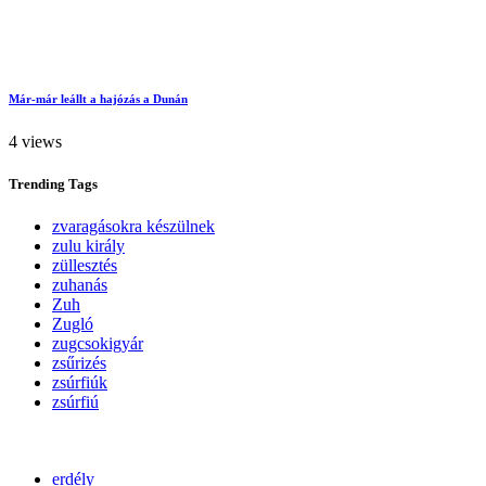
Már-már leállt a hajózás a Dunán
4 views
Trending
Tags
zvaragásokra készülnek
zulu király
züllesztés
zuhanás
Zuh
Zugló
zugcsokigyár
zsűrizés
zsúrfiúk
zsúrfiú
erdély