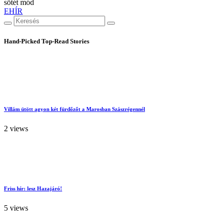
sötét mód
EHÍR
Hand-Picked
Top-Read Stories
Villám ütött agyon két fürdőzőt a Marosban Szászrégennél
2 views
Friss hír: lesz Hazajáró!
5 views