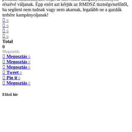
részévé váljanak. Épp ezért azt kérjük az RMDSZ tisztségviselőitől,
ha segíteni nem tudnak vagy nem akarnak, legalább ne a gazdák
terhére kampányoljanak!
0
0
0
0
Total
0
Megosztás
Megosztás
0
Megosztás
0
Megosztás
0
Tweet
0
Pin it
0
Megosztás
0
Előző hír