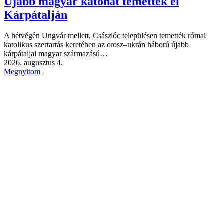
Újabb magyar katonát temettek el
Kárpátalján
A hétvégén Ungvár mellett, Császlóc településen temették római
katolikus szertartás keretében az orosz–ukrán háború újabb
kárpátaljai magyar származású…
2026. augusztus 4.
Megnyitom