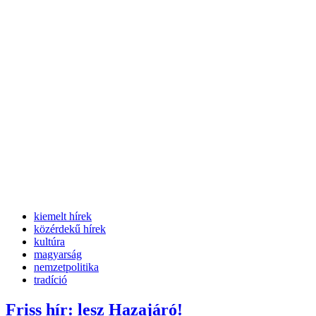
kiemelt hírek
közérdekű hírek
kultúra
magyarság
nemzetpolitika
tradíció
Friss hír: lesz Hazajáró!