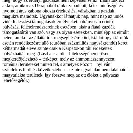
meg, hogy az erdélyi gazdákat nem képviseli senki. Láthattuk ezt
akkor, amikor az Ukrajnából ránk szabadított, kétes minőségű és
nyomott áras gabona okozta értékesítési válságban a gazdák
magukra maradtak. Ugyanakkor láthatjuk nap, mint nap az uniós
vidékfejlesztési támogatások erdélyieket hátrányosan érintő
pályázási feltételrendszereinek esetében, akár a fiatal gazdák
támogatásáról van szó, vagy az olyan esetekben, mint épp az elmúlt
héten, amikor az állattartók megsegítésére kiírt, istállótrágya-tárolók
esetén rendelkezésre álló (euróban százmilliós nagyságrendű) keret
kétharmadát eleve szinte csak a Kárpátokon túli érdekeltek
pályázhatták meg. (Lásd a csatolt – hitelességében erősen
megkérdőjelezhető – térképet, mely az ammóniaszennyezett
romániai területeket tünteti fel, s amelyek között – nyilván
szándékos ferdítés következtében – szinte egyáltalán nem találhatók
magyarlakta területek, így fosztva meg az ott élőket a pályázás
lehetőségétől.)