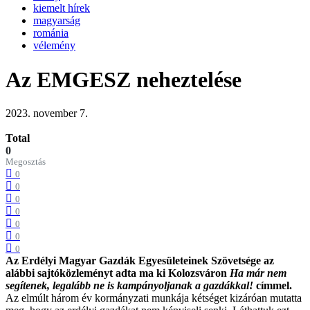
kiemelt hírek
magyarság
románia
vélemény
Az EMGESZ neheztelése
2023. november 7.
Total
0
Megosztás
0
0
0
0
0
0
0
Az Erdélyi Magyar Gazdák Egyesületeinek Szövetsége az
alábbi sajtóközleményt adta ma ki Kolozsváron
Ha már nem
segítenek, legalább ne is kampányoljanak a gazdákkal!
címmel.
Az elmúlt három év kormányzati munkája kétséget kizáróan mutatta