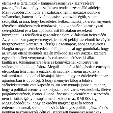
elemeket is tartalmazó – kampányesemények szervezésére
pazarolják el az amúgy is szűkösen rendelkezésre álló adólejeket.
Meggyőződésünk, hogy a gazdáknak nem hangzatos politikai
szólamokra, hanem aktív támogatásra van szükségük, s nem
szolgáltak rá arra, hogy becsületes, kétkezi munkájuk eredményének
fényében sütkérezzenek mindazok, akik – döntően kormányzati
szereplőkként és a korrupt bukaresti főhatalom részeként –
közvetlenül is felelősek a gazdatársadalom kilátástalan helyzetéért.
Az említett kampányesemények jellemző példája az elmúlt hétvégén
megszervezett Keresztúri Térségi Gazdanapok, ahol az ügyeletes
Hargita megyei „érdekvédelem” fő politikusai úgy gondolták, hogy
az anyagi ellehetetlenülés szélén működő székely gazdák számára
egyebek mellett vérnyomás- és cukorszintmérésre, kisállat-
kiállításra, töklámpásfaragásra és könnyűzenei koncertre van
szükségük a boldoguláshoz. Megállapítható: a kifogásolt események
elsősorban tehát nem a gazdáknak szólnak, hanem azoknak a
választóknak, akikkel el kívánják hitetni, hogy az érdekvédelem az
agráriumban is dübörög. S hogy mennyire kilóg a lóláb a
székelykeresztúri eset kapcsán is, mi sem mutatja jobban, mint az,
hogy a politikai eseménynek helyszínt adó város vezetésének, illetve
polgármesterének, Koncz Hunor Jánosnak a jelenlétére a szervezők
nem tartottak igényt, csupán mert azok nem az RMDSZ tagjai.
Meggyőződésünk, hogy az erdélyi magyar gazdák többet
érdemelnek annál, semmint olcsó és kicsinyes politikai játszmák és a
politikai haszonszerzés céljával szervezett kampányesemények