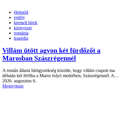
életmód
erdély
kiemelt hírek
környezet
románia
tragédia
Villám ütött agyon két fürdőzőt a
Marosban Szászrégennél
A román állami hírügynökség közölte, hogy villám csapott ma
délután két férfiba a Maros folyó medrében, Szászrégennél. A…
2026. augusztus 6.
Megnyitom