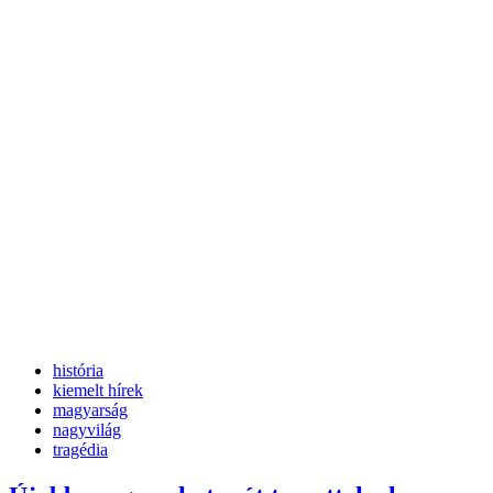
história
kiemelt hírek
magyarság
nagyvilág
tragédia