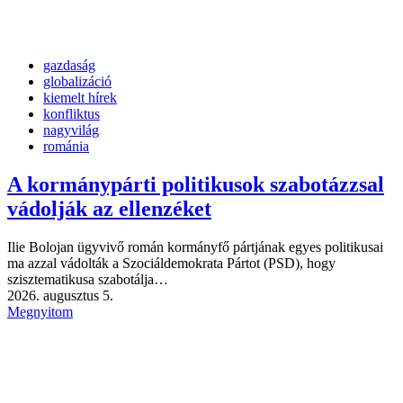
gazdaság
globalizáció
kiemelt hírek
konfliktus
nagyvilág
románia
A kormánypárti politikusok szabotázzsal
vádolják az ellenzéket
Ilie Bolojan ügyvivő román kormányfő pártjának egyes politikusai
ma azzal vádolták a Szociáldemokrata Pártot (PSD), hogy
szisztematikusa szabotálja…
2026. augusztus 5.
Megnyitom