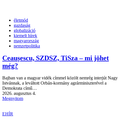
életmód
gazdaság
globalizáció
kiemelt hírek
magyarország
nemzetpolitika
Ceaușescu, SZDSZ, TiSza – mi jöhet
még?
Bajban van a magyar vidék címmel közölt nemrég interjút Nagy
Istvánnak, a leváltott Orbán-kormány agrárminiszterével a
Demokrata című…
2026. augusztus 4.
Megnyitom
EHÍR