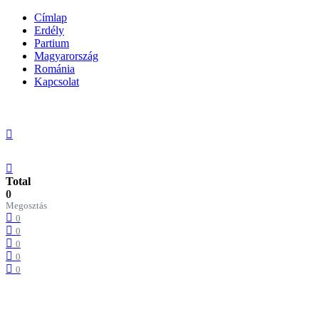
Címlap
Erdély
Partium
Magyarország
Románia
Kapcsolat
Total
0
Megosztás
0
0
0
0
0