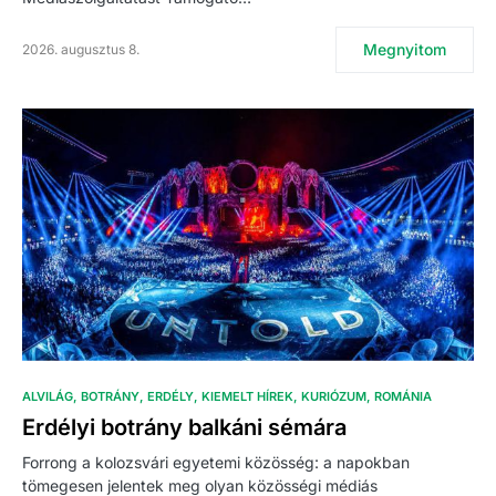
Megnyitom
2026. augusztus 8.
ALVILÁG
BOTRÁNY
ERDÉLY
KIEMELT HÍREK
KURIÓZUM
ROMÁNIA
Erdélyi botrány balkáni sémára
Forrong a kolozsvári egyetemi közösség: a napokban
tömegesen jelentek meg olyan közösségi médiás