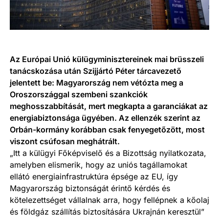
Az Európai Unió külügyminisztereinek mai brüsszeli
tanácskozása után Szijjártó Péter tárcavezető
jelentett be: Magyarország nem vétózta meg a
Oroszországgal szembeni szankciók
meghosszabbítását, mert megkapta a garanciákat az
energiabiztonsága ügyében. Az ellenzék szerint az
Orbán-kormány korábban csak fenyegetőzött, most
viszont csúfosan meghátrált.
„Itt a külügyi Főképviselő és a Bizottság nyilatkozata,
amelyben elismerik, hogy az uniós tagállamokat
ellátó energiainfrastruktúra épsége az EU, így
Magyarország biztonságát érintő kérdés és
kötelezettséget vállalnak arra, hogy fellépnek a kőolaj
és földgáz szállítás biztosítására Ukrajnán keresztül”