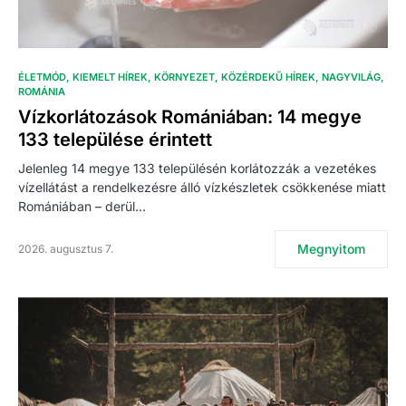
ÉLETMÓD
KIEMELT HÍREK
KÖRNYEZET
KÖZÉRDEKŰ HÍREK
NAGYVILÁG
ROMÁNIA
Vízkorlátozások Romániában: 14 megye
133 települése érintett
Jelenleg 14 megye 133 településén korlátozzák a vezetékes
vízellátást a rendelkezésre álló vízkészletek csökkenése miatt
Romániában – derül…
Megnyitom
2026. augusztus 7.