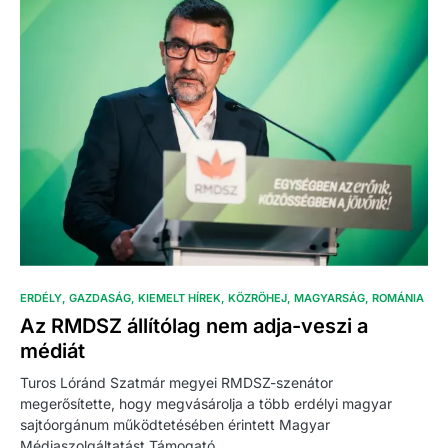
ERDÉLY
GAZDASÁG
KIEMELT HÍREK
KÖZRÖHEJ
MAGYARSÁG
ROMÁNIA
Az RMDSZ állítólag nem adja-veszi a
médiát
Turos Lóránd Szatmár megyei RMDSZ-szenátor
megerősítette, hogy megvásárolja a több erdélyi magyar
sajtóorgánum működtetésében érintett Magyar
Médiaszolgáltatást Támogató…