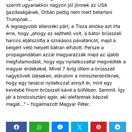
szerint ugyanakkor nagyon jól jönnek az USA
gazdaságának, Orbán pedig nem mert betartani
Trumpnak…
A legnagyobb ellenzéki párt, a Tisza elnöke azt írta
erre, hogy „ahogy az sejthető volt, a bátor brüsszeli
harcos eljátszotta a szokásos pávatáncot, majd a
beígért vétó helyett bátran elfutott. Persze a
propagandában azzal magyarázzák majd az újabb
megfutamodást, hogy egy nyilatkozattal megvédték a
magyar érdekeket. Mivel 7 évig ültem a brüsszeli
nagyköveti üléseken, elárulom a miniszterelnöknek,
hogy egy tanácsi nyilatkozat annyit ér, mint egy
kevésbé finom brüsszeli kávé a büfében. Semmit. Így
jár a bindzsisztáni egér, aki elefántnak képzeli
magát…” – fogalmazott Magyar Péter.