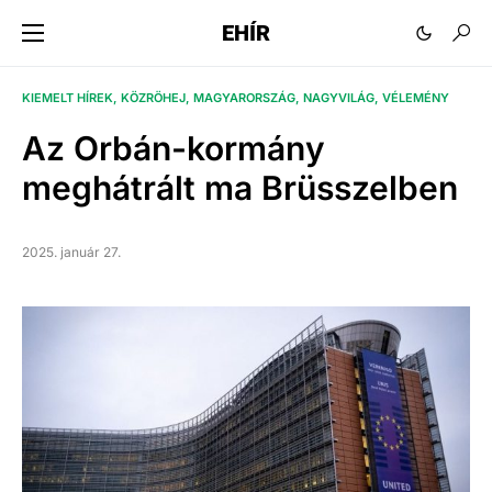
EHÍR
KIEMELT HÍREK
KÖZRÖHEJ
MAGYARORSZÁG
NAGYVILÁG
VÉLEMÉNY
Az Orbán-kormány
meghátrált ma Brüsszelben
2025. január 27.