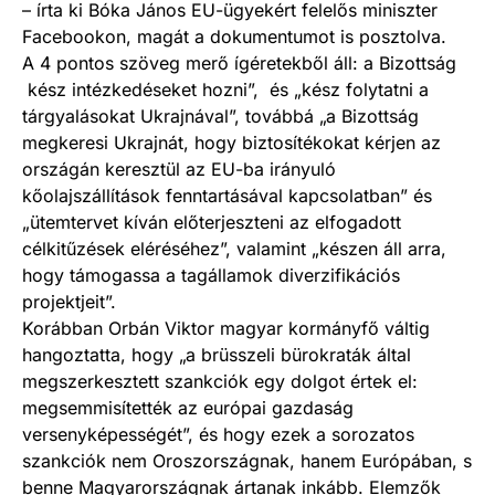
– írta ki Bóka János EU-ügyekért felelős miniszter
Facebookon, magát a dokumentumot is posztolva.
A 4 pontos szöveg merő ígéretekből áll: a Bizottság
kész intézkedéseket hozni”, és „kész folytatni a
tárgyalásokat Ukrajnával”, továbbá „a Bizottság
megkeresi Ukrajnát, hogy biztosítékokat kérjen az
országán keresztül az EU-ba irányuló
kőolajszállítások fenntartásával kapcsolatban” és
„ütemtervet kíván előterjeszteni az elfogadott
célkitűzések eléréséhez”, valamint „készen áll arra,
hogy támogassa a tagállamok diverzifikációs
projektjeit”.
Korábban Orbán Viktor magyar kormányfő váltig
hangoztatta, hogy „a brüsszeli bürokraták által
megszerkesztett szankciók egy dolgot értek el:
megsemmisítették az európai gazdaság
versenyképességét”, és hogy ezek a sorozatos
szankciók nem Oroszországnak, hanem Európában, s
benne Magyarországnak ártanak inkább. Elemzők