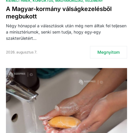
KIEMELT HÍREK
KONFLIKTUS
MAGYARORSZÁG
VÉLEMÉNY
A Magyar-kormány válságkezelésből
megbukott
Négy hónappal a választások után még nem álltak fel teljesen
a minisztériumok, senki sem tudja, hogy egy-egy
szakterületért…
Megnyitom
2026. augusztus 7.