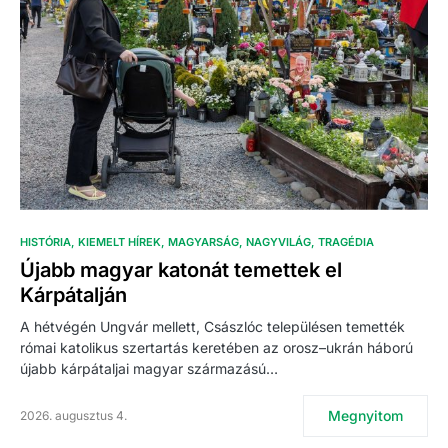
HISTÓRIA
KIEMELT HÍREK
MAGYARSÁG
NAGYVILÁG
TRAGÉDIA
Újabb magyar katonát temettek el
Kárpátalján
A hétvégén Ungvár mellett, Császlóc településen temették
római katolikus szertartás keretében az orosz–ukrán háború
újabb kárpátaljai magyar származású…
Megnyitom
2026. augusztus 4.