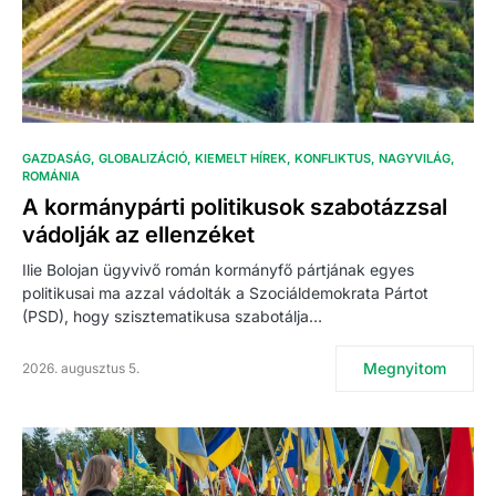
GAZDASÁG
GLOBALIZÁCIÓ
KIEMELT HÍREK
KONFLIKTUS
NAGYVILÁG
ROMÁNIA
A kormánypárti politikusok szabotázzsal
vádolják az ellenzéket
Ilie Bolojan ügyvivő román kormányfő pártjának egyes
politikusai ma azzal vádolták a Szociáldemokrata Pártot
(PSD), hogy szisztematikusa szabotálja…
Megnyitom
2026. augusztus 5.