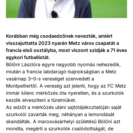
Korábban még csodaedzőnek nevezték, amiért
visszajuttatta 2023 nyarán Metz város csapatát a
francia első osztályba, most viszont szidják a 71 éves
egykori futballistát.
Bölöni Lászlóra egyre nagyobb nyomás nehezedik,
miután a francia labdarúgó-bajnokságban a Metz
vasárnap 3–0-s vereséget szenvedett a
Montpelliertől. A vereség azt jelenti, hogy az FC Metz
immár kilenc mérkőzés óta nyeretlen, és a szurkolók
kezdik elveszíteni a türelmüket.
Az edzőt a mérkőzés utáni sajtótájékoztatóján saját
szurkolói zavarták meg, néhányan a lemondását
skandálták. A marosvásárhelyi születésű Bölöni azt
mondta, megérti a szurkolók csalódottságát, de