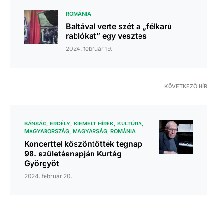
ROMÁNIA
Baltával verte szét a „félkarú
rablókat” egy vesztes
2024. február 19.
KÖVETKEZŐ HÍR
BÁNSÁG
ERDÉLY
KIEMELT HÍREK
KULTÚRA
MAGYARORSZÁG
MAGYARSÁG
ROMÁNIA
Koncerttel köszöntötték tegnap
98. születésnapján Kurtág
Györgyöt
2024. február 20.