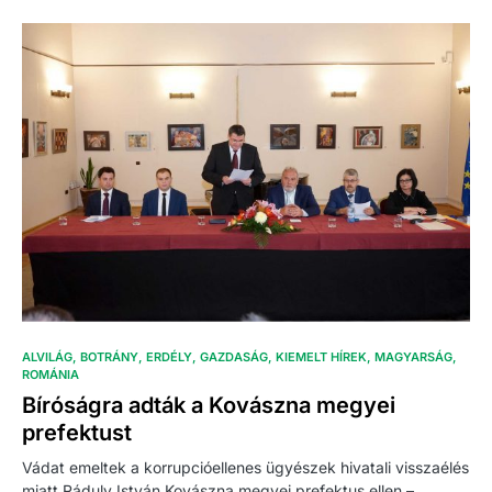
ALVILÁG
BOTRÁNY
ERDÉLY
GAZDASÁG
KIEMELT HÍREK
MAGYARSÁG
ROMÁNIA
Bíróságra adták a Kovászna megyei
prefektust
Vádat emeltek a korrupcióellenes ügyészek hivatali visszaélés
miatt Ráduly István Kovászna megyei prefektus ellen –