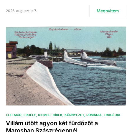
Megnyitom
2026. augusztus 7.
ÉLETMÓD
ERDÉLY
KIEMELT HÍREK
KÖRNYEZET
ROMÁNIA
TRAGÉDIA
Villám ütött agyon két fürdőzőt a
Marosban Szászrégennél