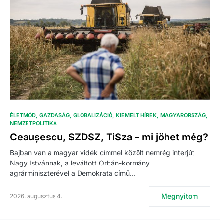
ÉLETMÓD
GAZDASÁG
GLOBALIZÁCIÓ
KIEMELT HÍREK
MAGYARORSZÁG
NEMZETPOLITIKA
Ceaușescu, SZDSZ, TiSza – mi jöhet még?
Bajban van a magyar vidék címmel közölt nemrég interjút
Nagy Istvánnak, a leváltott Orbán-kormány
agrárminiszterével a Demokrata című…
Megnyitom
2026. augusztus 4.