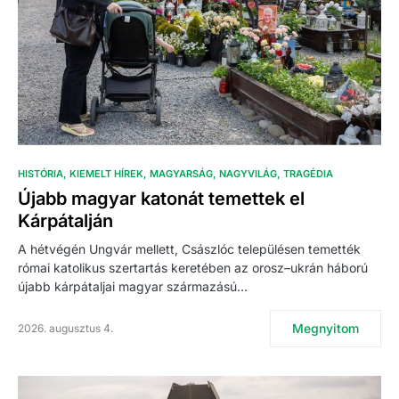
HISTÓRIA
KIEMELT HÍREK
MAGYARSÁG
NAGYVILÁG
TRAGÉDIA
Újabb magyar katonát temettek el
Kárpátalján
A hétvégén Ungvár mellett, Császlóc településen temették
római katolikus szertartás keretében az orosz–ukrán háború
újabb kárpátaljai magyar származású…
Megnyitom
2026. augusztus 4.