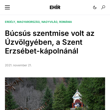
EHÍR
ERDÉLY
MAGYARORSZÁG
NAGYVILÁG
ROMÁNIA
Búcsús szentmise volt az
Úzvölgyében, a Szent
Erzsébet-kápolnánál
2021. november 21.