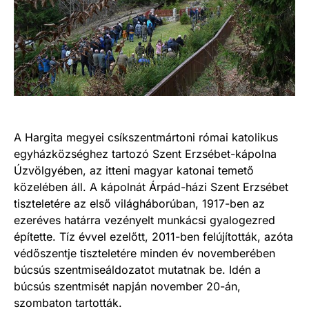
A Hargita megyei csíkszentmártoni római katolikus
egyházközséghez tartozó Szent Erzsébet-kápolna
Úzvölgyében, az itteni magyar katonai temető
közelében áll. A kápolnát Árpád-házi Szent Erzsébet
tiszteletére az első világháborúban, 1917-ben az
ezeréves határra vezényelt munkácsi gyalogezred
építette. Tíz évvel ezelőtt, 2011-ben felújították, azóta
védőszentje tiszteletére minden év novemberében
búcsús szentmiseáldozatot mutatnak be. Idén a
búcsús szentmisét napján november 20-án,
szombaton tartották.