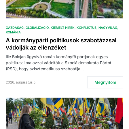
GAZDASÁG
GLOBALIZÁCIÓ
KIEMELT HÍREK
KONFLIKTUS
NAGYVILÁG
ROMÁNIA
A kormánypárti politikusok szabotázzsal
vádolják az ellenzéket
Ilie Bolojan ügyvivő román kormányfő pártjának egyes
politikusai ma azzal vádolták a Szociáldemokrata Pártot
(PSD), hogy szisztematikusa szabotálja…
Megnyitom
2026. augusztus 5.