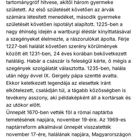
tartománygróf hitvese, akitől három gyermeke
született. Az első születését követően az árvák
számára létesített menedéket, második gyermeke
születését követően ispotályt alapított. 1225-ben a
nagy éhínség idején a wartburgi éléstár kinyittatásával
a szegényeket élelmezte, a rászorulókat ápolta. Férje
1227-beli halálát követően szerény körülmények
között élt 1231-ben, 24 éves korában bekövetkezett
haláláig. Habár a császár is feleségül kérte, ő mégis a
szegények szolgálatát választotta. 1235-ben, halála
után négy évvel IX. Gergely pápa szentté avatta.
Ekkor keletkezett legendája az elesettek iránt
elkötelezett, családján túl, a tágabb közösségben is
tevékeny asszony, aki példaképként áll a kortársak és
az utókor előtt.
Ünnepét 1670-ben vették föl a római naptárba
temetésének napjára, november 19-ére. Az 1969-es
naptárreform alkalmával ünnepét visszatették
november 17-ére, halálának napjára, Magyarországon