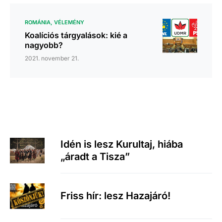
ROMÁNIA
VÉLEMÉNY
Koalíciós tárgyalások: kié a
nagyobb?
2021. november 21.
Idén is lesz Kurultaj, hiába
„áradt a Tisza”
Friss hír: lesz Hazajáró!