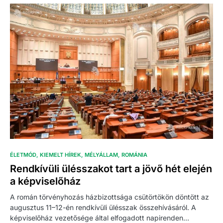
ÉLETMÓD
KIEMELT HÍREK
MÉLYÁLLAM
ROMÁNIA
Rendkívüli ülésszakot tart a jövő hét elején
a képviselőház
A román törvényhozás házbizottsága csütörtökön döntött az
augusztus 11–12-én rendkívüli ülésszak összehívásáról. A
képviselőház vezetősége által elfogadott napirenden…