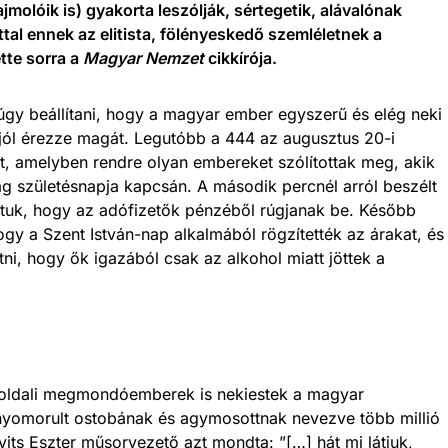
jmolóik is) gyakorta leszólják, sértegetik, alávalónak
tal ennek az elitista, fölényeskedő szemléletnek a
ette sorra a
Magyar Nemzet
cikkírója.
úgy beállítani, hogy a magyar ember egyszerű és elég neki
jól érezze magát. Legutóbb a 444 az augusztus 20-i
t, amelyben rendre olyan embereket szólítottak meg, akik
ág születésnapja kapcsán. A második percnél arról beszélt
datuk, hogy az adófizetők pénzéből rúgjanak be. Később
ogy a Szent István-nap alkalmából rögzítették az árakat, és
ni, hogy ők igazából csak az alkohol miatt jöttek a
loldali megmondóemberek is nekiestek a magyar
nyomorult ostobának és agymosottnak nevezve több millió
its Eszter műsorvezető azt mondta: ”[…] hát mi látjuk,