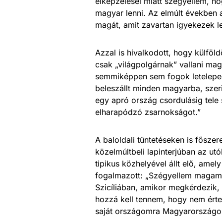
elképzelései miatt szégyellem, 
magyar lenni. Az elmúlt években 
magát, amit zavartan igyekezek l
Azzal is hivalkodott, hogy külfö
csak „világpolgárnak” vallani m
semmiképpen sem fogok leteleped
beleszállt minden magyarba, szer
egy apró ország csordulásig tele
elharapódzó zsarnokságot.”
A baloldali tüntetéseken is főszer
közelmúltbeli lapinterjúban az u
tipikus közhelyével állt elő, amel
fogalmazott: „Szégyellem magam
Szicíliában, amikor megkérdezik,
hozzá kell tennem, hogy nem ért
saját országomra Magyarországon