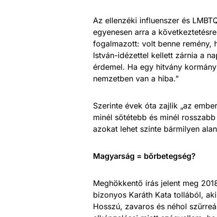
Az ellenzéki influenszer és LMBTQ
egyenesen arra a következtetésre
fogalmazott: volt benne remény, h
István-idézettel kellett zárnia 
érdemel. Ha egy hitvány kormán
nemzetben van a hiba.”
Szerinte évek óta zajlik „az embe
minél sötétebb és minél rosszab
azokat lehet szinte bármilyen ala
Magyarság = bőrbetegség?
Meghökkentő írás jelent meg 201
bizonyos Karáth Kata tollából, a
Hosszú, zavaros és néhol szürreál