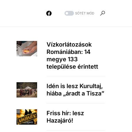
SÖTÉT MÓD
Vízkorlátozások
Romániában: 14
megye 133
települése érintett
Idén is lesz Kurultaj,
hiába „áradt a Tisza”
Friss hír: lesz
Hazajáró!