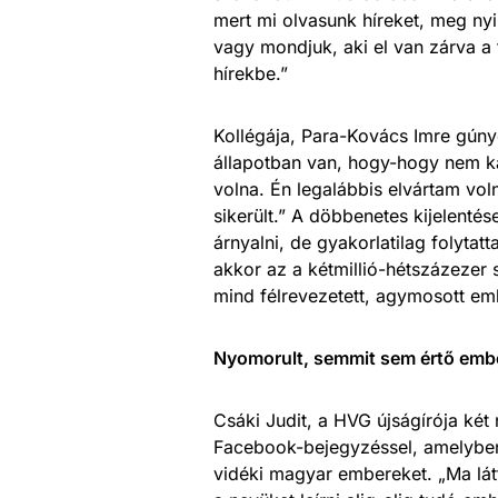
mert mi olvasunk híreket, meg nyil
vagy mondjuk, aki el van zárva a 
hírekbe.”
Kollégája, Para-Kovács Imre gúnyos
állapotban van, hogy-hogy nem ka
volna. Én legalábbis elvártam vol
sikerült.” A döbbenetes kijelenté
árnyalni, de gyakorlatilag folyta
akkor az a kétmillió-hétszázezer 
mind félrevezetett, agymosott e
Nyomorult, semmit sem értő emb
Csáki Judit, a HVG újságírója két
Facebook-bejegyzéssel, amelyben a
vidéki magyar embereket. „Ma lá