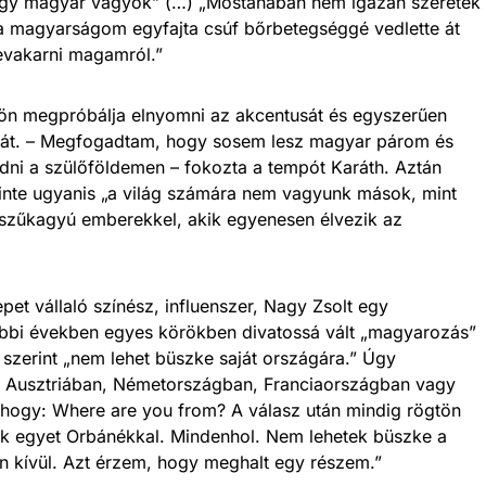
hogy magyar vagyok” (…) „Mostanában nem igazán szeretek
a magyarságom egyfajta csúf bőrbetegséggé vedlette át
evakarni magamról.”
ldön megpróbálja elnyomni az akcentusát és egyszerűen
agát. – Megfogadtam, hogy sosem lesz magyar párom és
ni a szülőföldemen – fokozta a tempót Karáth. Aztán
inte ugyanis „a világ számára nem vagyunk mások, mint
 szűkagyú emberekkel, akik egyenesen élvezik az
epet vállaló színész, influenszer, Nagy Zsolt egy
tóbbi években egyes körökben divatossá vált „magyarozás”
y szerint „nem lehet büszke saját országára.” Úgy
 Ausztriában, Németországban, Franciaországban vagy
 hogy: Where are you from? A válasz után mindig rögtön
ek egyet Orbánékkal. Mindenhol. Nem lehetek büszke a
 kívül. Azt érzem, hogy meghalt egy részem.”