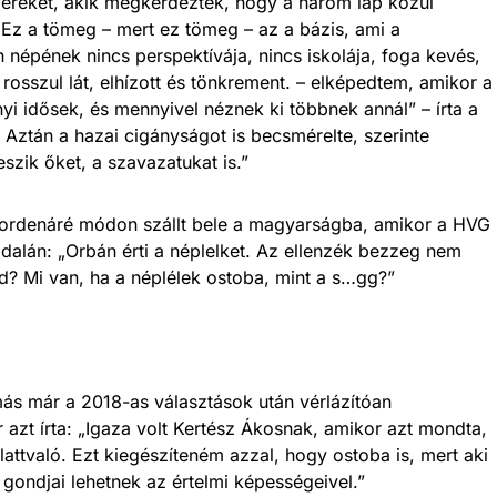
mbereket, akik megkérdezték, hogy a három lap közül
 Ez a tömeg – mert ez tömeg – az a bázis, ami a
n népének nincs perspektívája, nincs iskolája, foga kevés,
rosszul lát, elhízott és tönkrement. – elképedtem, amikor a
i idősek, és mennyivel néznek ki többnek annál” – írta a
 Aztán a hazai cigányságot is becsmérelte, szerinte
zik őket, a szavazatukat is.”
 ordenáré módon szállt bele a magyarságba, amikor a HVG
oldalán: „Orbán érti a néplelket. Az ellenzék bezzeg nem
ved? Mi van, ha a néplélek ostoba, mint a s…gg?”
ás már a 2018-as választások után vérlázítóan
azt írta: „Igaza volt Kertész Ákosnak, amikor azt mondta,
ttvaló. Ezt kiegészíteném azzal, hogy ostoba is, mert aki
gondjai lehetnek az értelmi képességeivel.”