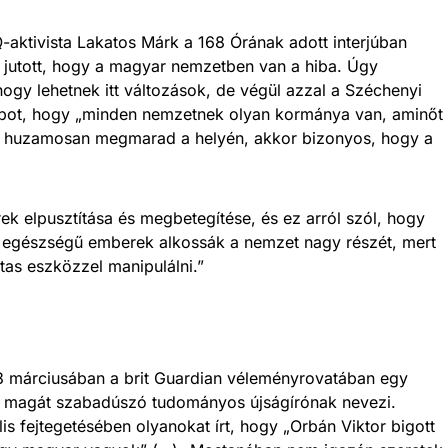
-aktivista Lakatos Márk a 168 Órának adott interjúban
 jutott, hogy a magyar nemzetben van a hiba. Úgy
ogy lehetnek itt változások, de végül azzal a Széchenyi
a napot, hogy „minden nemzetnek olyan kormánya van, aminőt
y huzamosan megmarad a helyén, akkor bizonyos, hogy a
rek elpusztítása és megbetegítése, és ez arról szól, hogy
b egészségű emberek alkossák a nemzet nagy részét, mert
ntas eszközzel manipulálni.”
8 márciusában a brit Guardian véleményrovatában egy
ki magát szabadúszó tudományos újságírónak nevezi.
is fejtegetésében olyanokat írt, hogy „Orbán Viktor bigott