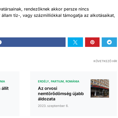
yatársainak, rendezőknek akkor persze nincs
llam tíz-, vagy százmilliókkal támogatja az alkotásaikat,
KÖVETKEZŐ HÍR
NIA
ERDÉLY
PARTIUM
ROMÁNIA
állít
Az orvosi
nemtörődömség újabb
áldozata
2023. szeptember 6.