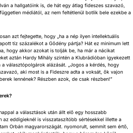
ván a hallgatóink is, de hát egy átlag fideszes szavazó,
független médiától, az nem feltétlenül botlik bele ezekbe a
an azt fejtegette, hogy „ha a nép ilyen intellektuális
pott tíz százalékot a Gődény pártja? Hát ez minimum lett
na, hogy akkor azokat is tolják be, ha már a nácikat
seket aztán Hardy Mihály szintén a Klubrádióban igyekezett
tta a választópolgárok alázását. „Jogos a kérdés, hogy
szavazó, aki most is a Fideszre adta a voksát, ők vajon
mberek lennének? Részben azok, de csak részben!”
erek?
 nappal a választások után állt elő egy hosszabb
z eddigieknél is visszataszítóbb sértésekkel illette a
ttam Orbán magyarországát. nyomorult, semmit sem értő,