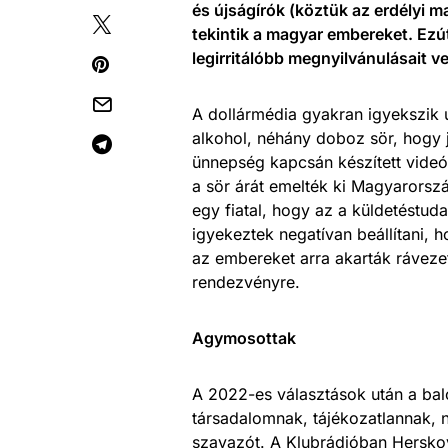
és újságírók (köztük az erdélyi ma
tekintik a magyar embereket. Ezút
legirritálóbb megnyilvánulásait v
A dollármédia gyakran igyekszik 
alkohol, néhány doboz sör, hogy 
ünnepség kapcsán készített videó
a sör árát emelték ki Magyarorsz
egy fiatal, hogy az a küldetéstu
igyekeztek negatívan beállítani, h
az embereket arra akarták rávezet
rendezvényre.
Agymosottak
A 2022-es választások után a ba
társadalomnak, tájékozatlannak, 
szavazót. A Klubrádióban Herskov