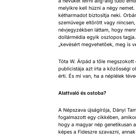
a nevüket leírni alig-alig tudó e
melyikre kell húzni a négy nemet.
kétharmadot biztosítja neki. Orbá
szemüvege eltörött vagy nincsen, 
névjegyzékben láttam, hogy menny
dollármédia egyik oszlopos tagja.
„kevésért megvehetőek, meg is ves
Tóta W. Árpád a tőle megszokott
publicistája azt írta a közösségi 
érti. És mi van, ha a néplélek té
Alattvaló és ostoba?
A Népszava újságírója, Dányi Tam
fogalmazott egy cikkében, amikor 
hogy a magyar nép genetikusan ala
képes a Fideszre szavazni, annak 