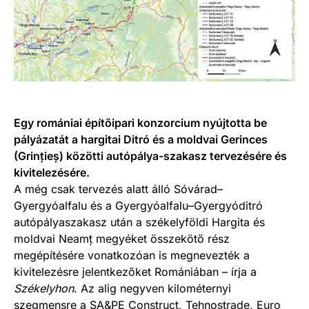
Egy romániai építőipari konzorcium nyújtotta be
pályázatát a hargitai Ditró és a moldvai Gerinces
(Grințieș) közötti autópálya-szakasz tervezésére és
kivitelezésére.
A még csak tervezés alatt álló Sóvárad–
Gyergyóalfalu és a Gyergyóalfalu–Gyergyóditró
autópályaszakasz után a székelyföldi Hargita és
moldvai Neamț megyéket összekötő rész
megépítésére vonatkozóan is megnevezték a
kivitelezésre jelentkezőket Romániában – írja a
Székelyhon
. Az alig negyven kilométernyi
szegmensre a SA&PE Construct, Tehnostrade, Euro