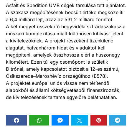
Asfalt és Spedition UMB cégek társulása tett ajánlatot.
A szakasz megépítésének becsült értéke megközelíti
a 6,4 milliárd lejt, azaz az 531,2 milliárd forintot.
A két megyét összekötő hegyvidéki sztrádaszakasz a
műszaki komplexitása miatt különösen kihívást jelent
a kivitelezőknek. A projekt részeként tizenkilenc
alagutat, hatvanhárom hidat és viaduktot kell
megépíteni, amelyek összhossza eléri a huszonegy
kilométert. Ezen túl egy csomópont is születik
Ditrónál, amely kapcsolatot biztosít a 12-es számú,
Csíkszereda–Maroshévíz országúthoz (E578).
A projektet európai uniós vissza nem térítendő
alapokból és állami költségvetésből finanszírozzák,
de kivitelezésének tartama egyelőre beláthatatlan.