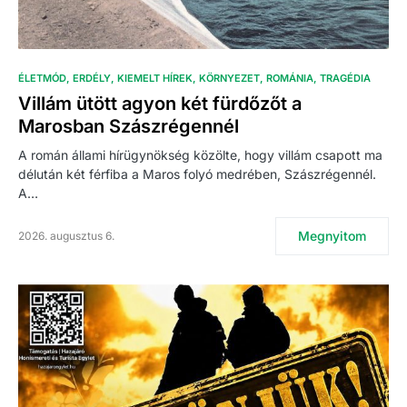
ÉLETMÓD
ERDÉLY
KIEMELT HÍREK
KÖRNYEZET
ROMÁNIA
TRAGÉDIA
Villám ütött agyon két fürdőzőt a
Marosban Szászrégennél
A román állami hírügynökség közölte, hogy villám csapott ma
délután két férfiba a Maros folyó medrében, Szászrégennél.
A…
Megnyitom
2026. augusztus 6.