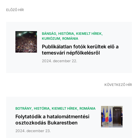
ELŐZŐ HÍR
BÁNSÁG
HISTÓRIA
KIEMELT HÍREK
KURIÓZUM
ROMÁNIA
Publikálatlan fotók kerültek elő a
temesvári népfölkelésről
2024. december 22.
KÖVETKEZŐ HÍR
BOTRÁNY
HISTÓRIA
KIEMELT HÍREK
ROMÁNIA
Folytatódik a hatalomátmentési
osztozkodás Bukarestben
2024. december 23.