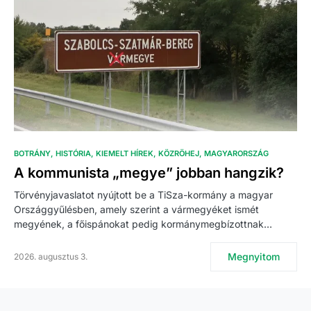
BOTRÁNY
HISTÓRIA
KIEMELT HÍREK
KÖZRÖHEJ
MAGYARORSZÁG
A kommunista „megye” jobban hangzik?
Törvényjavaslatot nyújtott be a TiSza-kormány a magyar
Országgyűlésben, amely szerint a vármegyéket ismét
megyének, a főispánokat pedig kormánymegbízottnak…
Megnyitom
2026. augusztus 3.