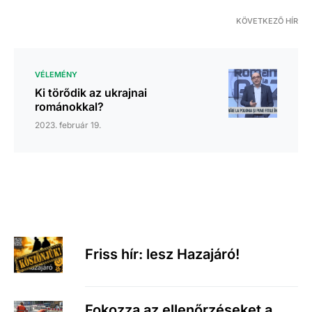
KÖVETKEZŐ HÍR
VÉLEMÉNY
Ki törődik az ukrajnai
románokkal?
2023. február 19.
Friss hír: lesz Hazajáró!
Fokozza az ellenőrzéseket a