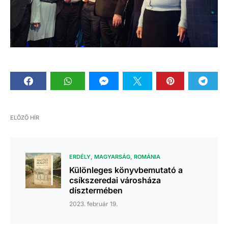
ELŐZŐ HÍR
ERDÉLY
MAGYARSÁG
ROMÁNIA
Különleges könyvbemutató a
csíkszeredai városháza
dísztermében
2023. február 19.