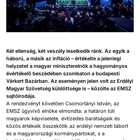
Két ellenség, két veszély leselkedik ránk. Az egyik a
háború, a másik az infláció – értékelte a jelenlegi
helyzetet a magyar miniszterelnök a hagyományos
évértékelő beszédében szombaton a budapesti
Várkert Bazárban. Az eseményen jelen volt az Erdélyi
Magyar Szövetség küldöttsége is – közölte az EMSZ
sajtóirodája.
A rendezvényt követően Csomortányi István, az
EMSZ ügyvivő elnöke elmondta: a határon túli
magyarok képviselete, évtizedes barátságaik és
közös értékeik összekötik az erdélyi nemzeti tábort
és a magyarországi kormánypártokat, s a