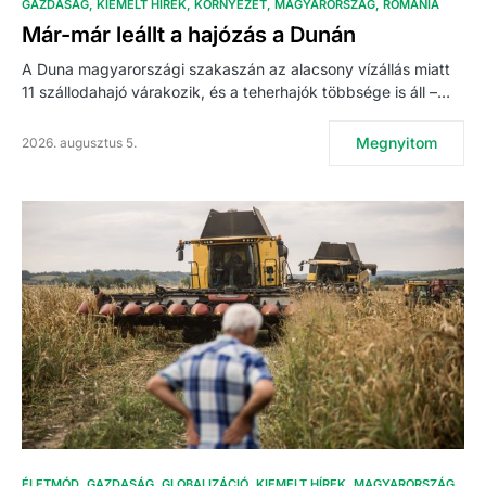
GAZDASÁG
KIEMELT HÍREK
KÖRNYEZET
MAGYARORSZÁG
ROMÁNIA
Már-már leállt a hajózás a Dunán
A Duna magyarországi szakaszán az alacsony vízállás miatt
11 szállodahajó várakozik, és a teherhajók többsége is áll –…
Megnyitom
2026. augusztus 5.
ÉLETMÓD
GAZDASÁG
GLOBALIZÁCIÓ
KIEMELT HÍREK
MAGYARORSZÁG