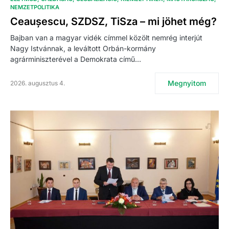
NEMZETPOLITIKA
Ceaușescu, SZDSZ, TiSza – mi jöhet még?
Bajban van a magyar vidék címmel közölt nemrég interjút
Nagy Istvánnak, a leváltott Orbán-kormány
agrárminiszterével a Demokrata című…
Megnyitom
2026. augusztus 4.