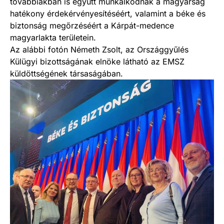
továbbiakban is együtt munkálkodnak a magyarság
hatékony érdekérvényesítéséért, valamint a béke és
biztonság megőrzéséért a Kárpát-medence
magyarlakta területein.
Az alábbi fotón Németh Zsolt, az Országgyűlés
Külügyi bizottságának elnöke látható az EMSZ
küldöttségének társaságában.