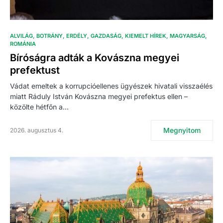
ALVILÁG
BOTRÁNY
ERDÉLY
GAZDASÁG
KIEMELT HÍREK
MAGYARSÁG
ROMÁNIA
Bíróságra adták a Kovászna megyei
prefektust
Vádat emeltek a korrupcióellenes ügyészek hivatali visszaélés
miatt Ráduly István Kovászna megyei prefektus ellen –
közölte hétfőn a…
Megnyitom
2026. augusztus 4.