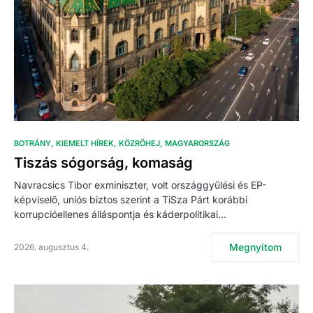
BOTRÁNY
KIEMELT HÍREK
KÖZRÖHEJ
MAGYARORSZÁG
Tiszás sógorság, komaság
Navracsics Tibor exminiszter, volt országgyűlési és EP-
képviselő, uniós biztos szerint a TiSza Párt korábbi
korrupcióellenes álláspontja és káderpolitikai…
Megnyitom
2026. augusztus 4.