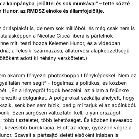
 a kampányba, jelölttel és sok munkával” – tette közzé
Hunor, az RMDSZ elnöke és államfőjelöltje.
óriásplakát is, de nem sok millióból, és még csak nem is
talásképpen a Nicolae Ciucă liberális pártelnök
 lenne mit, teszi hozzá Kelemen Hunor, és a videóban
tudná, a felcsíki származású, állatorvosi alapképzettségű,
öltőként adott ki néhány verskötetet.)
em akarom fényezni photoshoppolt fényképekkel. Nem ez
gyáltalán nem segít” – fogalmaz a politikus, és közben
pét. „Én a lényegről fogok beszélni: az állam a fejünkre
nehezíti a dolgunkat. A polgárokat szekálja ahelyett, hogy
szik, senkiben sem bízik, pedig mi tarjuk el az adóinkból.
unk. Ezen sürgősen változtatni kell, olyan országot
: több tiszteletet, több lehetőséget. És közben kevesebb
, kevesebb bürokrácia. Eljött az ideje, győzzön végre a
or. Szavait a pártsajtó sietett elsőként írásban is