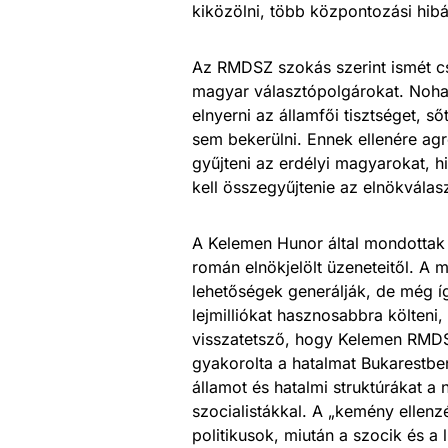
kiközölni, több központozási hibá
Az RMDSZ szokás szerint ismét cs
magyar választópolgárokat. Noha
elnyerni az államfői tisztséget, s
sem bekerülni. Ennek ellenére agr
gyűjteni az erdélyi magyarokat, h
kell összegyűjtenie az elnökválas
A Kelemen Hunor által mondottak
román elnökjelölt üzeneteitől. A 
lehetőségek generálják, de még í
lejmilliókat hasznosabbra költen
visszatetsző, hogy Kelemen RMDSZ
gyakorolta a hatalmat Bukarestben
államot és hatalmi struktúrákat a n
szocialistákkal. A „kemény ellen
politikusok, miután a szocik és a 