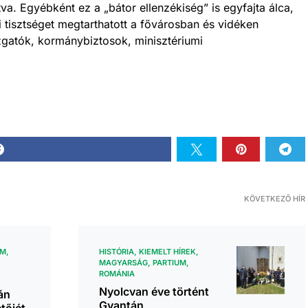
va. Egyébként ez a „bátor ellenzékiség” is egyfajta álca,
 tisztséget megtarthatott a fővárosban és vidéken
azgatók, kormánybiztosok, minisztériumi
KÖVETKEZŐ HÍR
UM
HISTÓRIA
KIEMELT HÍREK
MAGYARSÁG
PARTIUM
ROMÁNIA
Nyolcvan éve történt
án
Gyantán
tőjét