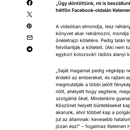
„Úgy döntöttünk, mi is beszállunk
hétfőn Facebook-oldalán Kelemen 
A videóban elmondja, lesz néhány 
könyvet akar reklámozni, mondja u
önéletrajzi kötetére. Pedig talán
felvillantják a köteteit. (Aki nem 
egykori kolozsvári rádiós alanyi k
„Saját magamat pedig végképp n
érdekli az embereket, és rajtam e
megmutatják a többi jelölt fényké
nőtt, ahelyett hogy segítene, meg
szolgálná őket. Mindenkire gyanak
Köszönet helyett büntetéseket kap
akarunk, ahol többet kap a polgár
jut az államnak: kevesebb hatalom
józan ész!” – fogalmaz Kelemen Hun