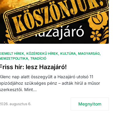
KIEMELT HÍREK
KÖZÉRDEKŰ HÍREK
KULTÚRA
MAGYARSÁG
NEMZETPOLITIKA
TRADÍCIÓ
Friss hír: lesz Hazajáró!
Kilenc nap alatt összegyűlt a Hazajáró utolsó 11
epizódjához szükséges pénz – adták hírül a műsor
szerkesztői. Mint…
Megnyitom
2026. augusztus 6.