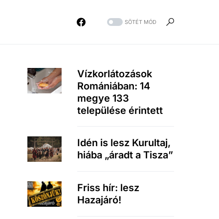
SÖTÉT MÓD
Vízkorlátozások
Romániában: 14
megye 133
települése érintett
Idén is lesz Kurultaj,
hiába „áradt a Tisza”
Friss hír: lesz
Hazajáró!