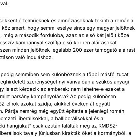
val.
ökkent értelműeknek és amnéziásoknak tekinti a romániai
 közismert, hogy semmi esélye sincs egy magyar jelöltnek
őt, még a második fordulóba, azaz az első két jelölt közé
esszív kampánnyal szólítja első körben aláírásokat
iszen minden jelöltnek legalább 200 ezer támogató aláírást
ztáson való induláshoz.
 pedig semmiben sem különböznek a többi másfél tucat
meghirdetett szerénységet nyilvánvalóan a szűkös anyagi
gy is azt kérdezik az emberek: nem lehetne-e ezeket a
i, mint harsány kampányolásra? Az pedig különösen
-elnök azokat szidja, akikkel éveken át együtt
. Pártja nemrég még együtt építette a jelenlegi román
emzeti liberálisokkal, a balliberálisokkal és a
zéki hangjukat” csak azután találták meg az RMDSZ-
liberálisok tavaly júniusban kirakták őket a kormányból, a