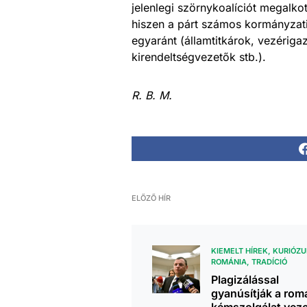
jelenlegi szörnykoalíciót megalkot
hiszen a párt számos kormányzati
egyaránt (államtitkárok, vezérig
kirendeltségvezetők stb.).
R. B. M.
ELŐZŐ HÍR
KIEMELT HÍREK
KURIÓZ
ROMÁNIA
TRADÍCIÓ
Plagizálással
gyanúsítják a rom
kémszolgálat veze