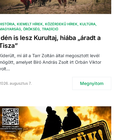
HISTÓRIA
KIEMELT HÍREK
KÖZÉRDEKŰ HÍREK
KULTÚRA
MAGYARSÁG
ÖRÖKSÉG
TRADÍCIÓ
Idén is lesz Kurultaj, hiába „áradt a
Tisza”
Kiderült, mi áll a Tarr Zoltán által megosztott levél
mögött, amelyet Bíró András Zsolt írt Orbán Viktor
volt…
Megnyitom
2026. augusztus 7.