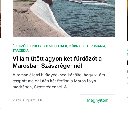
ÉLETMÓD
ERDÉLY
KIEMELT HÍREK
KÖRNYEZET
ROMÁNIA
TRAGÉDIA
Villám ütött agyon két fürdőzőt a
Marosban Szászrégennél
A román állami hírügynökség közölte, hogy villám
csapott ma délután két férfiba a Maros folyó
medrében, Szászrégennél. A…
Megnyitom
2026. augusztus 6.