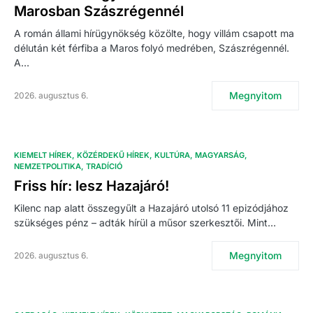
Marosban Szászrégennél
A román állami hírügynökség közölte, hogy villám csapott ma
délután két férfiba a Maros folyó medrében, Szászrégennél.
A…
Megnyitom
2026. augusztus 6.
KIEMELT HÍREK
KÖZÉRDEKŰ HÍREK
KULTÚRA
MAGYARSÁG
NEMZETPOLITIKA
TRADÍCIÓ
Friss hír: lesz Hazajáró!
Kilenc nap alatt összegyűlt a Hazajáró utolsó 11 epizódjához
szükséges pénz – adták hírül a műsor szerkesztői. Mint…
Megnyitom
2026. augusztus 6.