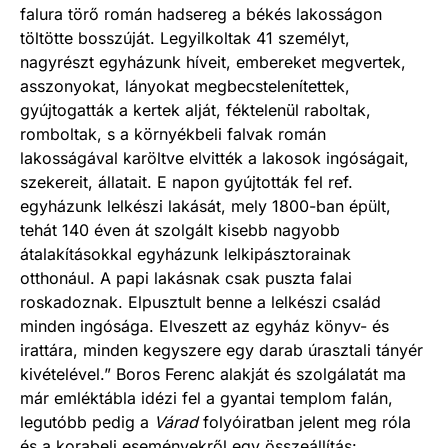
falura törő román hadsereg a békés lakosságon
töltötte bosszúját. Legyilkoltak 41 személyt,
nagyrészt egyházunk híveit, embereket megvertek,
asszonyokat, lányokat megbecstelenítettek,
gyújtogatták a kertek alját, féktelenül raboltak,
romboltak, s a környékbeli falvak román
lakosságával karöltve elvitték a lakosok ingóságait,
szekereit, állatait. E napon gyújtották fel ref.
egyházunk lelkészi lakását, mely 1800-ban épült,
tehát 140 éven át szolgált kisebb nagyobb
átalakításokkal egyházunk lelkipásztorainak
otthonául. A papi lakásnak csak puszta falai
roskadoznak. Elpusztult benne a lelkészi család
minden ingósága. Elveszett az egyház könyv- és
irattára, minden kegyszere egy darab úrasztali tányér
kivételével.” Boros Ferenc alakját és szolgálatát ma
már emléktábla idézi fel a gyantai templom falán,
legutóbb pedig a
Várad
folyóiratban jelent meg róla
és a korabeli eseményekről egy összeállítás: