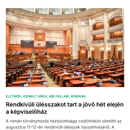
ÉLETMÓD
KIEMELT HÍREK
MÉLYÁLLAM
ROMÁNIA
Rendkívüli ülésszakot tart a jövő hét elején
a képviselőház
A román törvényhozás házbizottsága csütörtökön döntött az
augusztus 11–12-én rendkívüli ülésszak összehívásáról. A