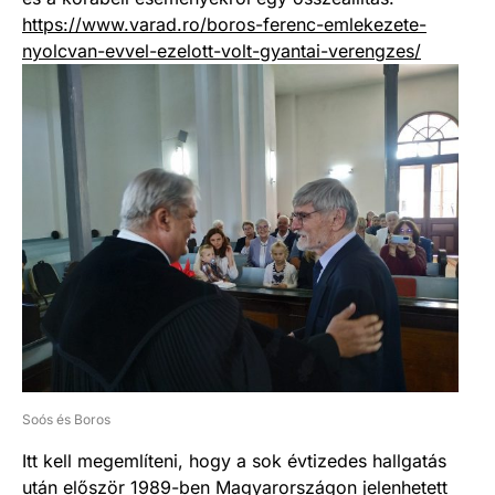
https://www.varad.ro/boros-ferenc-emlekezete-
nyolcvan-evvel-ezelott-volt-gyantai-verengzes/
Soós és Boros
Itt kell megemlíteni, hogy a sok évtizedes hallgatás
után először 1989-ben Magyarországon jelenhetett