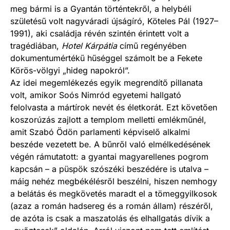
meg bármi is a Gyantán történtekről, a helybéli
születésű volt nagyváradi újságíró, Köteles Pál (1927–
1991), aki családja révén szintén érintett volt a
tragédiában,
Hotel Kárpátia
című regényében
dokumentumértékű hűséggel számolt be a Fekete
Körös-völgyi „hideg napokról”.
Az idei megemlékezés egyik megrendítő pillanata
volt, amikor Soós Nimród egyetemi hallgató
felolvasta a mártírok nevét és életkorát. Ezt követően
koszorúzás zajlott a templom melletti emlékműnél,
amit Szabó Ödön parlamenti képviselő alkalmi
beszéde vezetett be. A bűnről való elmélkedésének
végén rámutatott: a gyantai magyarellenes pogrom
kapcsán – a püspök szószéki beszédére is utalva –
máig nehéz megbékélésről beszélni, hiszen nemhogy
a belátás és megkövetés maradt el a tömeggyilkosok
(azaz a román hadsereg és a román állam) részéről,
de azóta is csak a maszatolás és elhallgatás dívik a