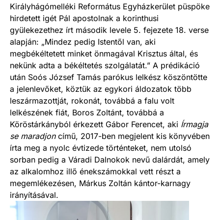
Királyhágómelléki Református Egyházkerület püspöke
hirdetett igét Pál apostolnak a korinthusi
gyülekezethez írt második levele 5. fejezete 18. verse
alapján: „Mindez pedig Istentől van, aki
megbékéltetett minket önmagával Krisztus által, és
nekünk adta a békéltetés szolgálatát.” A prédikáció
után Soós József Tamás parókus lelkész köszöntötte
a jelenlevőket, köztük az egykori áldozatok több
leszármazottját, rokonát, továbbá a falu volt
lelkészének fiát, Boros Zoltánt, továbbá a
Köröstárkányból érkezett Gábor Ferencet, aki
Írmagja
se maradjon
című, 2017-ben megjelent kis könyvében
írta meg a nyolc évtizede történteket, nem utolsó
sorban pedig a Váradi Dalnokok nevű dalárdát, amely
az alkalomhoz illő énekszámokkal vett részt a
megemlékezésen, Márkus Zoltán kántor-karnagy
irányításával.