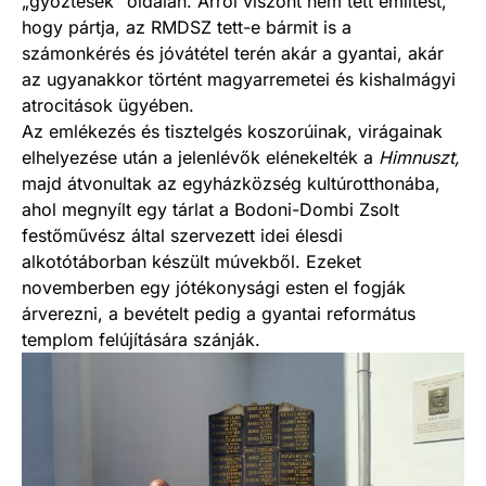
„győztesek” oldalán. Arról viszont nem tett említést,
hogy pártja, az RMDSZ tett-e bármit is a
számonkérés és jóvátétel terén akár a gyantai, akár
az ugyanakkor történt magyarremetei és kishalmágyi
atrocitások ügyében.
Az emlékezés és tisztelgés koszorúinak, virágainak
elhelyezése után a jelenlévők elénekelték a
Himnuszt,
majd átvonultak az egyházközség kultúrotthonába,
ahol megnyílt egy tárlat a Bodoni-Dombi Zsolt
festőművész által szervezett idei élesdi
alkotótáborban készült múvekből. Ezeket
novemberben egy jótékonysági esten el fogják
árverezni, a bevételt pedig a gyantai református
templom felújítására szánják.