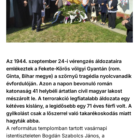
Az 1944. szeptember 24-i vérengzés áldozataira
emlékeztek a Fekete-Körös völgyi Gyantán (rom.
Ginta, Bihar megye) a szörnyű tragédia nyolcvanadik
évfordulóján. Azon a napon bevonuló román
katonaság 41 helybéli ártatlan civil magyar lakost
mészárolt le. A terrorakció legfiatalabb áldozata egy
kétéves kislány, a legidősebb egy 71 éves férfi volt. A
gyilkolást csak a lőszerrel való takarékoskodás miatt
hagyták abba.
A református templomban tartott vasárnapi
istentiszteleten Bogdán Szabolcs János, a