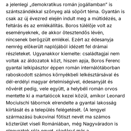
a jelenlegi „demokratikus román jogállamban” is
szántszándékkal szőnyeg alá söpört téma. Gyantán is
csak az új évezred elején indult meg a múltidézés, a
feltárás és az emlékállítás. Boros túlélője volt az
eseményeknek, de akkor ötesztendős lévén,
nincsenek berögzült emlékei. Ezért az édesanyja
nemrég előkerült naplójából idézett fel drámai
részleteket. Ugyanakkor kiemelte: családtagjai nem
voltak az áldozatok közt, hiszen apja, Boros Ferenc
gyantai lelkipásztor éppen román internálótáborban
raboskodott számos környékbeli lelkésztársával és
dél-erdélyi magyar értelmiségivel, édesanyját és
nővérét pedig, vele együtt, a helybéli román orvos
mentette ki a martalócok kezei közül, amikor Leonard
Mociulschi tábornok elrendelte a gyantai lakosság
kiirtását és a település felégetését. (A lengyel
származású bukovinai főtiszt nevét ma számos
közterület viseli Romániában, még Nagyváradon is
elneveztek róla egyet, ráadásul már a