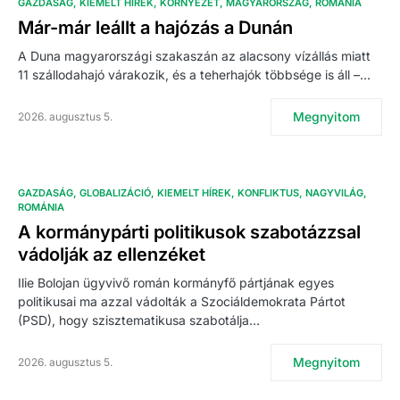
GAZDASÁG
KIEMELT HÍREK
KÖRNYEZET
MAGYARORSZÁG
ROMÁNIA
Már-már leállt a hajózás a Dunán
A Duna magyarországi szakaszán az alacsony vízállás miatt
11 szállodahajó várakozik, és a teherhajók többsége is áll –…
Megnyitom
2026. augusztus 5.
GAZDASÁG
GLOBALIZÁCIÓ
KIEMELT HÍREK
KONFLIKTUS
NAGYVILÁG
ROMÁNIA
A kormánypárti politikusok szabotázzsal
vádolják az ellenzéket
Ilie Bolojan ügyvivő román kormányfő pártjának egyes
politikusai ma azzal vádolták a Szociáldemokrata Pártot
(PSD), hogy szisztematikusa szabotálja…
Megnyitom
2026. augusztus 5.