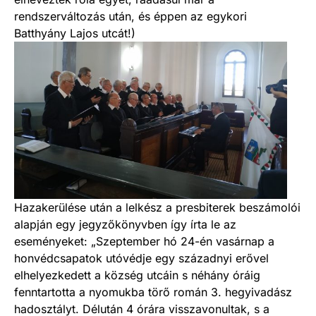
rendszerváltozás után, és éppen az egykori
Batthyány Lajos utcát!)
Hazakerülése után a lelkész a presbiterek beszámolói
alapján egy jegyzőkönyvben így írta le az
eseményeket: „Szeptember hó 24-én vasárnap a
honvédcsapatok utóvédje egy századnyi erővel
elhelyezkedett a község utcáin s néhány óráig
fenntartotta a nyomukba törő román 3. hegyivadász
hadosztályt. Délután 4 órára visszavonultak, s a