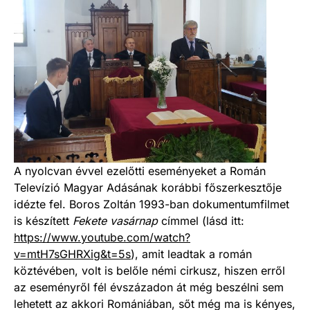
A nyolcvan évvel ezelőtti eseményeket a Román
Televízió Magyar Adásának korábbi főszerkesztője
idézte fel. Boros Zoltán 1993-ban dokumentumfilmet
is készített
Fekete vasárnap
címmel (lásd itt:
https://www.youtube.com/watch?
v=mtH7sGHRXig&t=5s
), amit leadtak a román
köztévében, volt is belőle némi cirkusz, hiszen erről
az eseményről fél évszázadon át még beszélni sem
lehetett az akkori Romániában, sőt még ma is kényes,