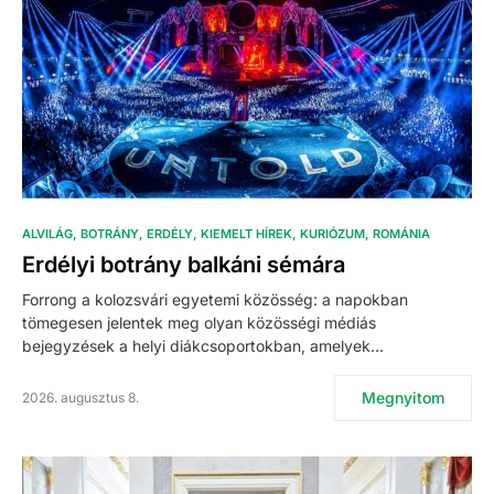
ALVILÁG
BOTRÁNY
ERDÉLY
KIEMELT HÍREK
KURIÓZUM
ROMÁNIA
Erdélyi botrány balkáni sémára
Forrong a kolozsvári egyetemi közösség: a napokban
tömegesen jelentek meg olyan közösségi médiás
bejegyzések a helyi diákcsoportokban, amelyek…
Megnyitom
2026. augusztus 8.