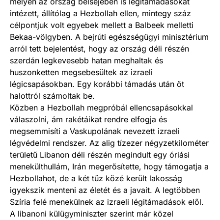
mélyen az ország belsejében is légitámadásokat
intézett, állítólag a Hezbollah ellen, mintegy száz
célpontjuk volt egyebek mellett a Balbeek melletti
Bekaa-völgyben. A bejrúti egészségügyi minisztérium
arról tett bejelentést, hogy az ország déli részén
szerdán legkevesebb hatan meghaltak és
huszonketten megsebesültek az izraeli
légicsapásokban. Egy korábbi támadás után öt
halottról számoltak be.
Közben a Hezbollah megpróbál ellencsapásokkal
válaszolni, ám rakétáikat rendre elfogja és
megsemmisíti a Vaskupolának nevezett izraeli
légvédelmi rendszer. Az alig tízezer négyzetkilométer
területű Libanon déli részén megindult egy óriási
menekülthullám, Irán megerősítette, hogy támogatja a
Hezbollahot, de a két tűz közé került lakosság
igyekszik menteni az életét és a javait. A legtöbben
Szíria felé menekülnek az izraeli légitámadások elől.
A libanoni külügyminiszter szerint már közel