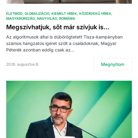
ÉLETMÓD
GLOBALIZÁCIÓ
KIEMELT HÍREK
KÖZÉRDEKŰ HÍREK
MAGYARORSZÁG
NAGYVILÁG
ROMÁNIA
Megszívhatjuk, sőt már szívjuk is…
Az algoritmusok által is dübörögtetett Tisza-kampányban
számos hangzatos ígéret szólt a családoknak, Magyar
Péterék azonban eddig csak az…
Megnyitom
2026. augusztus 8.