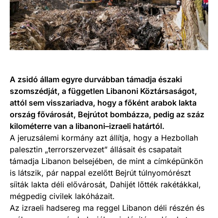
A zsidó állam egyre durvábban támadja északi
szomszédját, a független Libanoni Köztársaságot,
attól sem visszariadva, hogy a főként arabok lakta
ország fővárosát, Bejrútot bombázza, pedig az száz
kilométerre van a libanoni–izraeli határtól.
A jeruzsálemi kormány azt állítja, hogy a Hezbollah
palesztin „terrorszervezet” állásait és csapatait
támadja Libanon belsejében, de mint a címképünkön
is látszik, pár nappal ezelőtt Bejrút túlnyomórészt
síiták lakta déli elővárosát, Dahijét lőtték rakétákkal,
mégpedig civilek lakóházait.
Az izraeli hadsereg ma reggel Libanon déli részén és