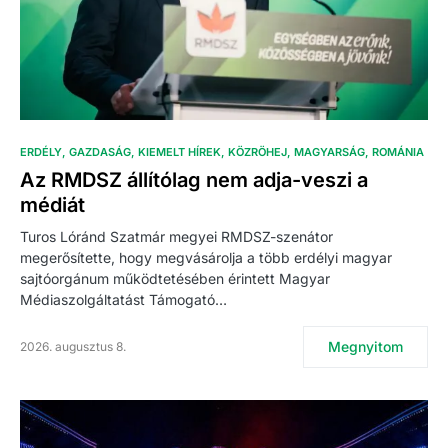
ERDÉLY
GAZDASÁG
KIEMELT HÍREK
KÖZRÖHEJ
MAGYARSÁG
ROMÁNIA
Az RMDSZ állítólag nem adja-veszi a
médiát
Turos Lóránd Szatmár megyei RMDSZ-szenátor
megerősítette, hogy megvásárolja a több erdélyi magyar
sajtóorgánum működtetésében érintett Magyar
Médiaszolgáltatást Támogató…
Megnyitom
2026. augusztus 8.