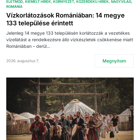
ÉLETMÓD
KIEMELT HÍREK
KÖRNYEZET
KÖZÉRDEKŰ HÍREK
NAGYVILÁG
ROMÁNIA
Vízkorlátozások Romániában: 14 megye
133 települése érintett
Jelenleg 14 megye 133 településén korlátozzák a vezetékes
vízellátást a rendelkezésre álló vízkészletek csökkenése miatt
Romániában – derül…
Megnyitom
2026. augusztus 7.