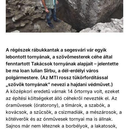
A régészek rábukkantak a segesvári vár egyik
lebontott tornyának, a szövőmesterek céhe által
fenntartott Takácsok tornyának alapjait – jelentette
be ma Ioan Iulian S
îrbu, a dél-erdélyi város
polgármestere. (Az MTI rossz tükörfordítással
„szövők tornyának” nevezi a hajdani védművet.)
A középkori eredetű várnak 14 őrtornya volt, ezeket
az építési költségeket álló céhekről nevezték el. Az
óraművesek (óratorony), a tímárok, a szabók, a
kovácsok, a szűcsök, a csizmadiák, a mészárosok, a
kötélverők és az ónművesek tornyai ma is állnak.
Sajnos már nem léteznek a borbélyok, a lakatosok,