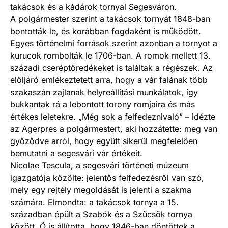
takácsok és a kádárok tornyai Segesváron.
A polgármester szerint a takácsok tornyát 1848-ban
bontották le, és korábban fogdaként is működött.
Egyes történelmi források szerint azonban a tornyot a
kurucok rombolták le 1706-ban. A romok mellett 13.
századi cseréptöredékeket is találtak a régészek. Az
elöljáró emlékeztetett arra, hogy a vár falának több
szakaszán zajlanak helyreállítási munkálatok, így
bukkantak rá a lebontott torony romjaira és más
értékes leletekre. „Még sok a felfedeznivaló” – idézte
az Agerpres a polgármestert, aki hozzátette: meg van
győződve arról, hogy együtt sikerül megfelelően
bemutatni a segesvári vár értékeit.
Nicolae Tescula, a segesvári történeti múzeum
igazgatója közölte: jelentős felfedezésről van szó,
mely egy rejtély megoldását is jelenti a szakma
számára. Elmondta: a takácsok tornya a 15.
században épült a Szabók és a Szűcsök tornya
között. Ő is állította, hogy 1846-ban döntöttek a