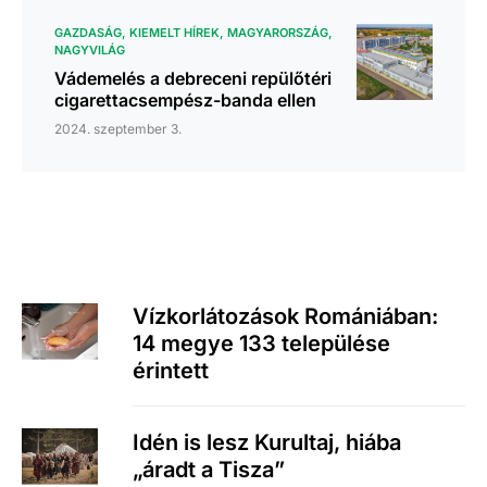
GAZDASÁG
KIEMELT HÍREK
MAGYARORSZÁG
NAGYVILÁG
Vádemelés a debreceni repülőtéri
cigarettacsempész-banda ellen
2024. szeptember 3.
Vízkorlátozások Romániában:
14 megye 133 települése
érintett
Idén is lesz Kurultaj, hiába
„áradt a Tisza”