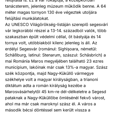
felújítása is. Ez a vár főkapuja, a középkorban
tanácsterem, jelenleg múzeum működik benne. A 64
méter magas tornyon 130 éve végeztek utoljára
felújítási munkálatokat.
Az UNESCO Világörökség-listáján szereplő segesvári
vár legkorábbi részei a 13-14. századból valók, több
szakaszban épült védelmi céllal, öt bástyája és 14
tornya volt, utóbbiakból kilenc jelenleg is áll. Az
erdélyi Segesvár (románul: Sighișoara, németül:
Schäßburg, latinul: Stenarum, szászul: Schäsbrich) a
mai Románia Maros megyéjében található 23 ezres
municípium, lakóinak már csak 13%-a magyar. Szász
szék központja, majd Nagy-Küküllő vármegye
székhelye volt a magyar királyságban, a trianoni
diktátum adta a román királyság kezébe a
Marosvásárhelytől 45 km-re dél-délkeletre a Segesd
pataknak a Nagy-Küküllőbe ömlésénél fekvő várost,
ahol ma már csak maroknyi szász él. A város a
második bécsi döntéssel sem került vissza a