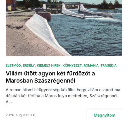
ÉLETMÓD
ERDÉLY
KIEMELT HÍREK
KÖRNYEZET
ROMÁNIA
TRAGÉDIA
Villám ütött agyon két fürdőzőt a
Marosban Szászrégennél
A román állami hírügynökség közölte, hogy villám csapott ma
délután két férfiba a Maros folyó medrében, Szászrégennél.
A…
Megnyitom
2026. augusztus 6.