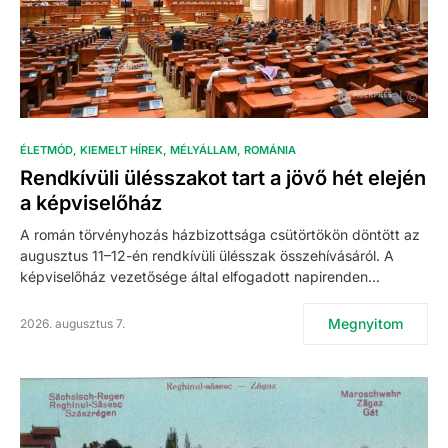
ÉLETMÓD
KIEMELT HÍREK
MÉLYÁLLAM
ROMÁNIA
Rendkívüli ülésszakot tart a jövő hét elején
a képviselőház
A román törvényhozás házbizottsága csütörtökön döntött az
augusztus 11–12-én rendkívüli ülésszak összehívásáról. A
képviselőház vezetősége által elfogadott napirenden…
Megnyitom
2026. augusztus 7.