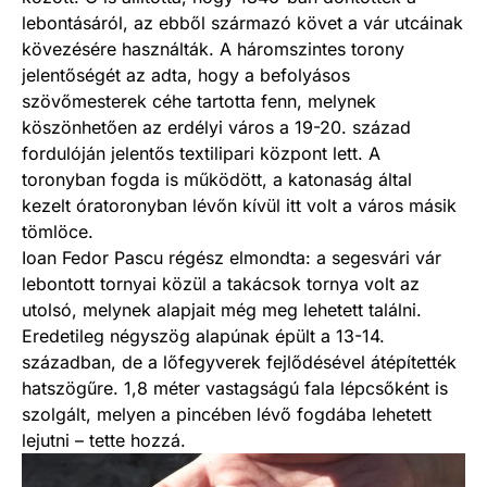
lebontásáról, az ebből származó követ a vár utcáinak
kövezésére használták. A háromszintes torony
jelentőségét az adta, hogy a befolyásos
szövőmesterek céhe tartotta fenn, melynek
köszönhetően az erdélyi város a 19-20. század
fordulóján jelentős textilipari központ lett. A
toronyban fogda is működött, a katonaság által
kezelt óratoronyban lévőn kívül itt volt a város másik
tömlöce.
Ioan Fedor Pascu régész elmondta: a segesvári vár
lebontott tornyai közül a takácsok tornya volt az
utolsó, melynek alapjait még meg lehetett találni.
Eredetileg négyszög alapúnak épült a 13-14.
században, de a lőfegyverek fejlődésével átépítették
hatszögűre. 1,8 méter vastagságú fala lépcsőként is
szolgált, melyen a pincében lévő fogdába lehetett
lejutni – tette hozzá.