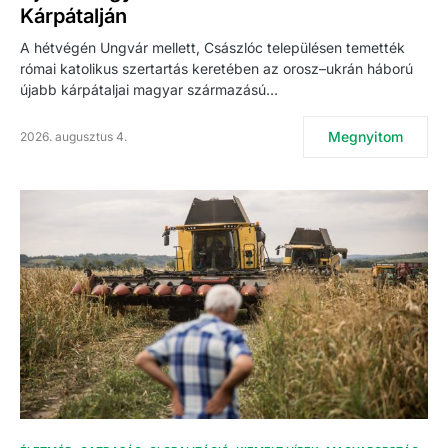
Kárpátalján
A hétvégén Ungvár mellett, Császlóc településen temették
római katolikus szertartás keretében az orosz–ukrán háború
újabb kárpátaljai magyar származású…
Megnyitom
2026. augusztus 4.