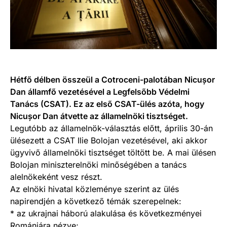
Hétfő délben összeül a Cotroceni-palotában Nicușor
Dan államfő vezetésével a Legfelsőbb Védelmi
Tanács (CSAT). Ez az első CSAT-ülés azóta, hogy
Nicușor Dan átvette az államelnöki tisztséget.
Legutóbb az államelnök-választás előtt, április 30-án
ülésezett a CSAT Ilie Bolojan vezetésével, aki akkor
ügyvivő államelnöki tisztséget töltött be. A mai ülésen
Bolojan miniszterelnöki minőségében a tanács
alelnökeként vesz részt.
Az elnöki hivatal közleménye szerint az ülés
napirendjén a következő témák szerepelnek:
* az ukrajnai háború alakulása és következményei
Romániára nézve;