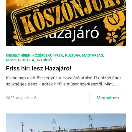
KIEMELT HÍREK
KÖZÉRDEKŰ HÍREK
KULTÚRA
MAGYARSÁG
NEMZETPOLITIKA
TRADÍCIÓ
Friss hír: lesz Hazajáró!
Kilenc nap alatt összegyűlt a Hazajáró utolsó 11 epizódjához
szükséges pénz – adták hírül a műsor szerkesztői. Mint…
Megnyitom
2026. augusztus 6.