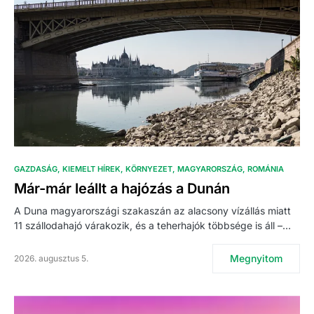
GAZDASÁG
KIEMELT HÍREK
KÖRNYEZET
MAGYARORSZÁG
ROMÁNIA
Már-már leállt a hajózás a Dunán
A Duna magyarországi szakaszán az alacsony vízállás miatt
11 szállodahajó várakozik, és a teherhajók többsége is áll –…
Megnyitom
2026. augusztus 5.