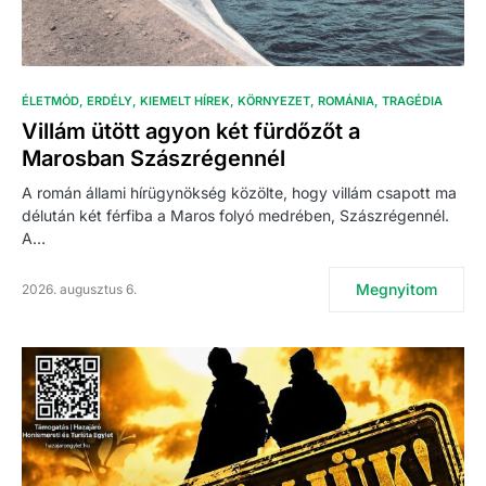
ÉLETMÓD
ERDÉLY
KIEMELT HÍREK
KÖRNYEZET
ROMÁNIA
TRAGÉDIA
Villám ütött agyon két fürdőzőt a
Marosban Szászrégennél
A román állami hírügynökség közölte, hogy villám csapott ma
délután két férfiba a Maros folyó medrében, Szászrégennél.
A…
Megnyitom
2026. augusztus 6.