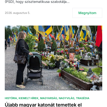
(PSD), hogy szisztematikusa szabotálja…
Megnyitom
2026. augusztus 5.
HISTÓRIA
KIEMELT HÍREK
MAGYARSÁG
NAGYVILÁG
TRAGÉDIA
Újabb magyar katonát temettek el