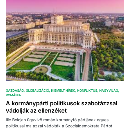
GAZDASÁG
GLOBALIZÁCIÓ
KIEMELT HÍREK
KONFLIKTUS
NAGYVILÁG
ROMÁNIA
A kormánypárti politikusok szabotázzsal
vádolják az ellenzéket
Ilie Bolojan ügyvivő román kormányfő pártjának egyes
politikusai ma azzal vádolták a Szociáldemokrata Pártot