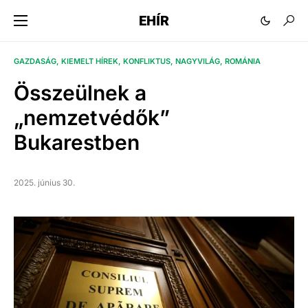
EHÍR
GAZDASÁG
KIEMELT HÍREK
KONFLIKTUS
NAGYVILÁG
ROMÁNIA
Összeülnek a
„nemzetvédők”
Bukarestben
2025. június 30.