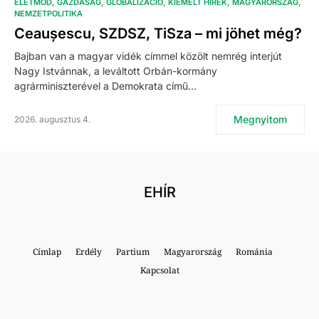
ÉLETMÓD
GAZDASÁG
GLOBALIZÁCIÓ
KIEMELT HÍREK
MAGYARORSZÁG
NEMZETPOLITIKA
Ceaușescu, SZDSZ, TiSza – mi jöhet még?
Bajban van a magyar vidék címmel közölt nemrég interjút
Nagy Istvánnak, a leváltott Orbán-kormány
agrárminiszterével a Demokrata című…
Megnyitom
2026. augusztus 4.
EHÍR
Címlap
Erdély
Partium
Magyarország
Románia
Kapcsolat