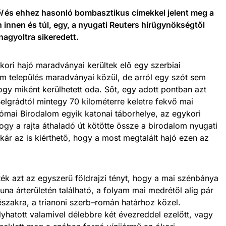
l
és ehhez hasonló bombasztikus címekkel jelent meg a
innen és túl, egy, a nyugati Reuters hírügynökségtől
nagyoltra sikeredett.
kori hajó maradványai kerültek elő egy szerbiai
m település maradványai közül, de arról egy szót sem
hogy miként kerülhetett oda. Sőt, egy adott pontban azt
elgrádtól mintegy 70 kilométerre keletre fekvő mai
Római Birodalom egyik katonai táborhelye, az egykori
ogy a rajta áthaladó út kötötte össze a birodalom nyugati
kár az is kiérthető, hogy a most megtalált hajó ezen az
ték azt az egyszerű földrajzi tényt, hogy a mai szénbánya
Duna árterületén található, a folyam mai medrétől alig pár
északra, a trianoni szerb–román határhoz közel.
yhatott valamivel délebbre két évezreddel ezelőtt, vagy