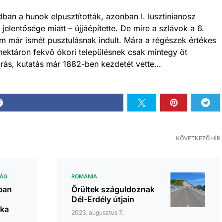
dban a hunok elpusztították, azonban I. Iusztinianosz
 jelentősége miatt – újjáépítette. De mire a szlávok a 6.
m már ismét pusztulásnak indult. Mára a régészek értékes
hektáron fekvő ókori településnek csak mintegy öt
ltárás, kutatás már 1882-ben kezdetét vette…
KÖVETKEZŐ HÍR
LÁG
ROMÁNIA
tban
Őrültek száguldoznak
Dél-Erdély útjain
ika
2023. augusztus 7.