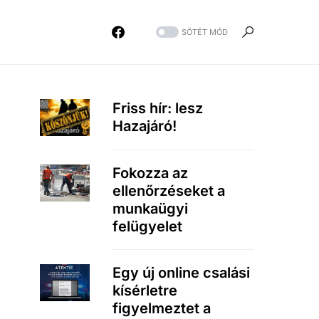
SÖTÉT MÓD
Friss hír: lesz
Hazajáró!
Fokozza az
ellenőrzéseket a
munkaügyi
felügyelet
Egy új online csalási
kísérletre
figyelmeztet a