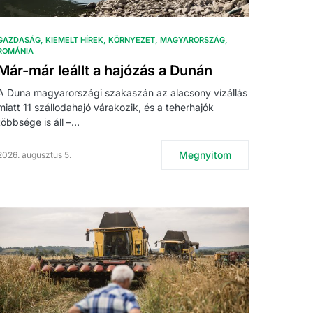
GAZDASÁG
KIEMELT HÍREK
KÖRNYEZET
MAGYARORSZÁG
ROMÁNIA
Már-már leállt a hajózás a Dunán
A Duna magyarországi szakaszán az alacsony vízállás
miatt 11 szállodahajó várakozik, és a teherhajók
többsége is áll –…
Megnyitom
2026. augusztus 5.