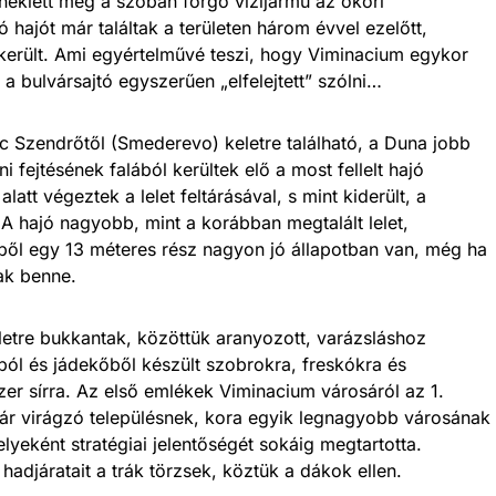
neklett meg a szóban forgó vízijármű az ókori
hajót már találtak a területen három évvel ezelőtt,
 került. Ami egyértelművé teszi, hogy Viminacium egykor
l a bulvársajtó egyszerűen „elfelejtett” szólni…
ac Szendrőtől (Smederevo) keletre található, a Duna jobb
ni fejtésének falából kerültek elő a most fellelt hajó
att végeztek a lelet feltárásával, s mint kiderült, a
 A hajó nagyobb, mint a korábban megtalált lelet,
bből egy 13 méteres rész nagyon jó állapotban van, még ha
ak benne.
eletre bukkantak, közöttük aranyozott, varázsláshoz
ól és jádekőből készült szobrokra, freskókra és
er sírra. Az első emlékek Viminacium városáról az 1.
r virágzó településnek, kora egyik legnagyobb városának
lyeként stratégiai jelentőségét sokáig megtartotta.
 hadjáratait a trák törzsek, köztük a dákok ellen.