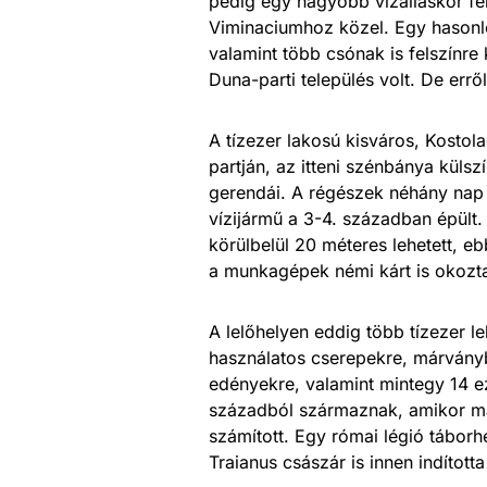
pedig egy nagyobb vízálláskor fe
Viminaciumhoz közel. Egy hasonló 
valamint több csónak is felszínre
Duna-parti település volt. De errő
A tízezer lakosú kisváros, Kostol
partján, az itteni szénbánya külszí
gerendái. A régészek néhány nap al
vízijármű a 3-4. században épült.
körülbelül 20 méteres lehetett, e
a munkagépek némi kárt is okozt
A lelőhelyen eddig több tízezer l
használatos cserepekre, márványb
edényekre, valamint mintegy 14 ez
századból származnak, amikor má
számított. Egy római légió táborhe
Traianus császár is innen indította