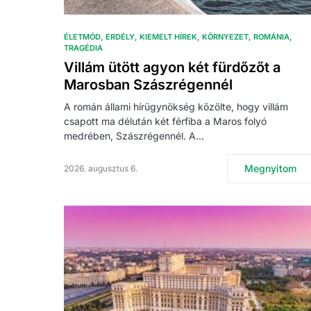
ÉLETMÓD
ERDÉLY
KIEMELT HÍREK
KÖRNYEZET
ROMÁNIA
TRAGÉDIA
Villám ütött agyon két fürdőzőt a
Marosban Szászrégennél
A román állami hírügynökség közölte, hogy villám
csapott ma délután két férfiba a Maros folyó
medrében, Szászrégennél. A…
Megnyitom
2026. augusztus 6.