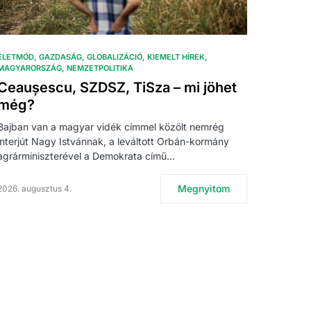
ÉLETMÓD
GAZDASÁG
GLOBALIZÁCIÓ
KIEMELT HÍREK
MAGYARORSZÁG
NEMZETPOLITIKA
Ceaușescu, SZDSZ, TiSza – mi jöhet
még?
Bajban van a magyar vidék címmel közölt nemrég
interjút Nagy Istvánnak, a leváltott Orbán-kormány
agrárminiszterével a Demokrata című…
Megnyitom
2026. augusztus 4.