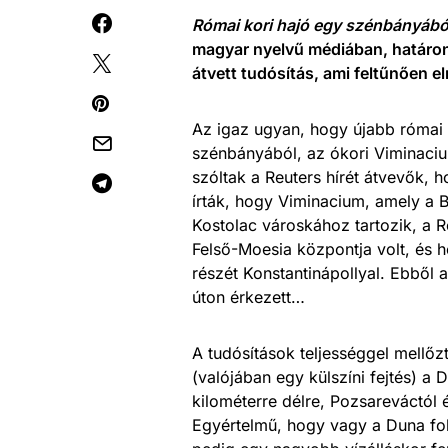
Római kori hajó egy szénbányábó
magyar nyelvű médiában, határon 
átvett tudósítás, ami feltűnően el
Az igaz ugyan, hogy újabb római 
szénbányából, az ókori Viminaciu
szóltak a Reuters hírét átvevők, 
írták, hogy Viminacium, amely a B
Kostolac városkához tartozik, a 
Felső-Moesia központja volt, és h
részét Konstantinápollyal. Ebből a
úton érkezett…
A tudósítások teljességgel mellőz
(valójában egy külszíni fejtés) a 
kilométerre délre, Pozsareváctól 
Egyértelmű, hogy vagy a Duna fol