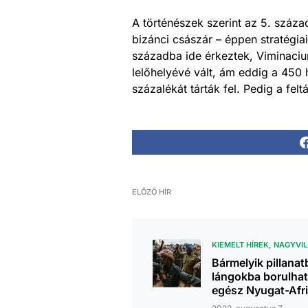
A történészek szerint az 5. száza
bizánci császár – éppen stratégiai
századba ide érkeztek, Viminaciu
lelőhelyévé vált, ám eddig a 450 
százalékát tárták fel. Pedig a fe
ELŐZŐ HÍR
KIEMELT HÍREK
NAGYVI
Bármelyik pillana
lángokba borulhat
egész Nyugat-Afr