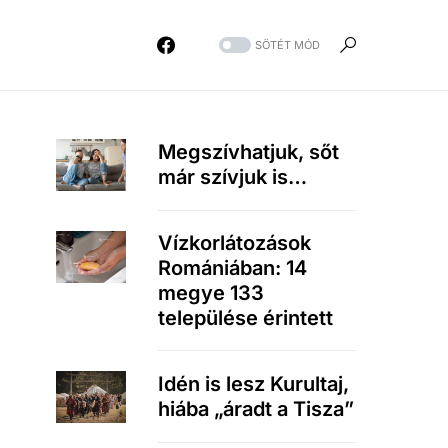
SÖTÉT MÓD
Megszívhatjuk, sőt
már szívjuk is…
Vízkorlátozások
Romániában: 14
megye 133
települése érintett
Idén is lesz Kurultaj,
hiába „áradt a Tisza”