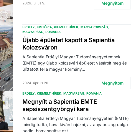
Megnyitom
2026. július 9.
ERDÉLY
HISTÓRIA
KIEMELT HÍREK
MAGYARORSZÁG
MAGYARSÁG
ROMÁNIA
Újabb épületet kapott a Sapientia
Kolozsváron
A Sapientia Erdélyi Magyar Tudományegyetemnek
(EMTE) egy újabb kolozsvári épületet vásárolt meg és
újíttatott fel a magyar kormány…
Megnyitom
2024. április 20.
ERDÉLY
KIEMELT HÍREK
MAGYARSÁG
ROMÁNIA
Megnyílt a Sapientia EMTE
sepsiszentgyörgyi kara
A Sapientia Erdélyi Magyar Tudományegyetem (EMTE)
mindig tudta, hova kíván hajózni, az anyaország dolga
pedig, hogy segítse ezt…