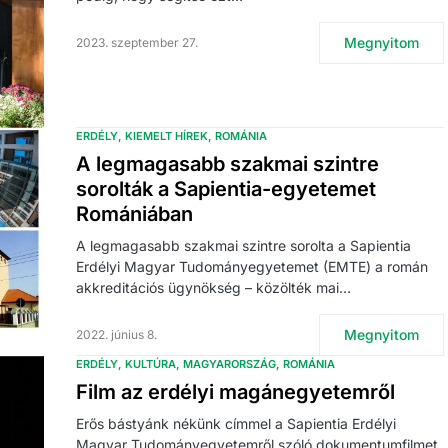
Megnyitom
2023. szeptember 27.
ERDÉLY
KIEMELT HÍREK
ROMÁNIA
A legmagasabb szakmai szintre
sorolták a Sapientia-egyetemet
Romániában
A legmagasabb szakmai szintre sorolta a Sapientia
Erdélyi Magyar Tudományegyetemet (EMTE) a román
akkreditációs ügynökség – közölték mai…
Megnyitom
2022. június 8.
ERDÉLY
KULTÚRA
MAGYARORSZÁG
ROMÁNIA
Film az erdélyi magánegyetemről
Erős bástyánk nékünk címmel a Sapientia Erdélyi
Magyar Tudományegyetemről szóló dokumentumfilmet