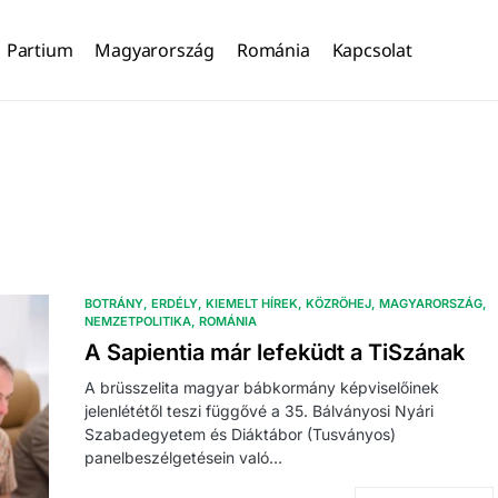
Partium
Magyarország
Románia
Kapcsolat
BOTRÁNY
ERDÉLY
KIEMELT HÍREK
KÖZRÖHEJ
MAGYARORSZÁG
NEMZETPOLITIKA
ROMÁNIA
A Sapientia már lefeküdt a TiSzának
A brüsszelita magyar bábkormány képviselőinek
jelenlététől teszi függővé a 35. Bálványosi Nyári
Szabadegyetem és Diáktábor (Tusványos)
panelbeszélgetésein való…