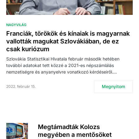
NAGYVILÁG
Franciák, törökök és kínaiak is magyarnak
vallották magukat Szlovákiában, de ez
csak kuriózum
Szlovákia Statisztikai Hivatala február második hetében
további adatokat tett közzé a 2021-es népszámlálás
nemzetiségre és anyanyelvre vonatkozó kérdéseiről.…
Megnyitom
2022. február 15.
Megtámadták Kolozs
megyében a mentősöket