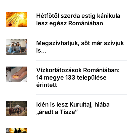
Hétfőtől szerda estig kánikula
lesz egész Romániában
Megszívhatjuk, sőt már szívjuk
is…
Vízkorlátozások Romániában:
14 megye 133 települése
érintett
Idén is lesz Kurultaj, hiába
„áradt a Tisza”